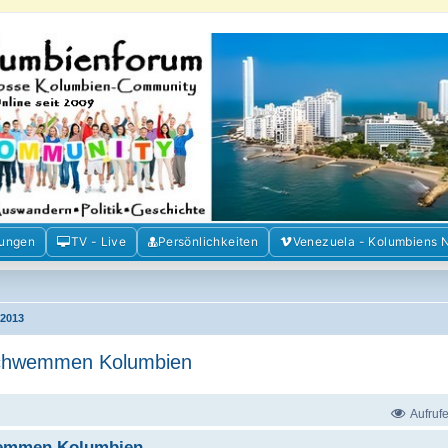
m der Freunde Kolumbiens
ien und Venezuela. Austausch, Erfahrungen und Gemeinschaft im Kolumbienforum
mungen
TV - Live
Persönlichkeiten
Venezuela - Kolumbiens 
2013
rschwemmen Kolumbien
Aufruf
hwemmen Kolumbien