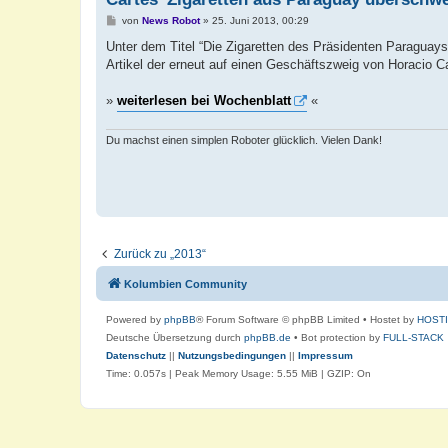
B
von
News Robot
»
25. Juni 2013, 00:29
e
i
Unter dem Titel “Die Zigaretten des Präsidenten Paragua
t
Artikel der erneut auf einen Geschäftszweig von Horacio Car
r
a
g
»
weiterlesen bei Wochenblatt
«
Du machst einen simplen Roboter glücklich. Vielen Dank!
Zurück zu „2013“
Kolumbien Community
Powered by
phpBB
® Forum Software © phpBB Limited
• Hostet by
HOST
Deutsche Übersetzung durch
phpBB.de
• Bot protection by
FULL-STACK
Datenschutz
||
Nutzungsbedingungen
||
Impressum
Time: 0.057s
| Peak Memory Usage: 5.55 MiB | GZIP: On