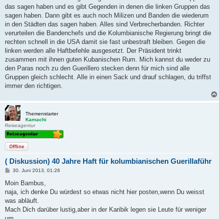
a
das sagen haben und es gibt Gegenden in denen die linken Gruppen das
g
sagen haben. Dann gibt es auch noch Milizen und Banden die wiederum
in den Städten das sagen haben. Alles sind Verbrecherbanden. Richter
verurteilen die Bandenchefs und die Kolumbianische Regierung bringt die
rechten schnell in die USA damit sie fast unbestraft bleiben. Gegen die
linken werden alle Haftbefehle ausgesetzt. Der Präsident trinkt
zusammen mit ihnen guten Kubanischen Rum. Mich kannst du weder zu
den Paras noch zu den Guerillero stecken denn für mich sind alle
Gruppen gleich schlecht. Alle in einen Sack und drauf schlagen, du triffst
immer den richtigen.
Themenstarter
Kamachi
Reiseagentur
Offline
( Diskussion) 40 Jahre Haft für kolumbianischen Guerillaführ
B
30. Juni 2013, 01:26
e
i
Moin Bambus,
t
naja, ich denke Du würdest so etwas nicht hier posten,wenn Du weisst
r
a
was abläuft.
g
Mach Dich darüber lustig,aber in der Karibik legen sie Leute für weniger
um.