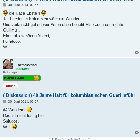
B
30. Juni 2013, 02:55
e
i
die Katja Ebstein
t
Ja, Frieden in Kolumbien wäre ein Wunder.
r
a
Und verknackt gehört,wer Verbrechen begeht.Also auch der rechte
g
Gullimüll.
Ebenfalls schönen Abend,
horridooo,
Willi
Themenstarter
Kamachi
Reiseagentur
Offline
( Diskussion) 40 Jahre Haft für kolumbianischen Guerillaführ
B
30. Juni 2013, 02:57
e
i
@ Wanderer
t
Das ist nicht lustig hier.
r
a
Saludos,
g
Willi
15 Beiträge • Seite
1
von
1