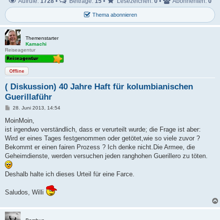
Aufrufe:
1728
•
Beiträge:
15
•
Lesezeichen:
0
•
Abonnenten:
0
Thema abonnieren
Themenstarter
Kamachi
Reiseagentur
Offline
( Diskussion) 40 Jahre Haft für kolumbianischen
Guerillaführ
B
28. Juni 2013, 14:54
e
i
MoinMoin,
t
ist irgendwo verständlich, dass er verurteilt wurde; die Frage ist aber:
r
a
Wird er eines Tages festgenommen oder getötet,wie so viele zuvor ?
g
Bekommt er einen fairen Prozess ? Ich denke nicht.Die Armee, die
Geheimdienste, werden versuchen jeden ranghohen Guerillero zu töten.
Deshalb halte ich dieses Urteil für eine Farce.
Saludos, Willi