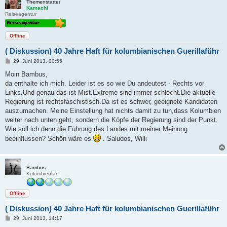
Themenstarter
Kamachi
Reiseagentur
Offline
( Diskussion) 40 Jahre Haft für kolumbianischen Guerillaführ
B
29. Juni 2013, 00:55
e
i
Moin Bambus,
t
da enthalte ich mich. Leider ist es so wie Du andeutest - Rechts vor
r
a
Links.Und genau das ist Mist.Extreme sind immer schlecht.Die aktuelle
g
Regierung ist rechtsfaschistisch.Da ist es schwer, geeignete Kandidaten
auszumachen. Meine Einstellung hat nichts damit zu tun,dass Kolumbien
weiter nach unten geht, sondern die Köpfe der Regierung sind der Punkt.
Wie soll ich denn die Führung des Landes mit meiner Meinung
beeinflussen? Schön wäre es
. Saludos, Willi
Bambus
Kolumbienfan
Offline
( Diskussion) 40 Jahre Haft für kolumbianischen Guerillaführ
B
29. Juni 2013, 14:17
e