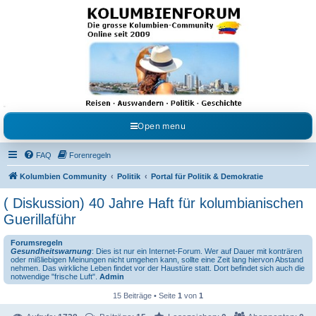
Kolumbienforum - Das
grosse Forum der
Freunde Kolumbiens
Reisen, Auswandern, Kultur, Politik, Geschichte und Visum in Kolumbien und Venezuela.
Austausch, Erfahrungen und Gemeinschaft im Kolumbienforum
Open menu
FAQ
Forenregeln
Kolumbien Community
Politik
Portal für Politik & Demokratie
( Diskussion) 40 Jahre Haft für kolumbianischen
Guerillaführ
Forumsregeln
Gesundheitswarnung
: Dies ist nur ein Internet-Forum. Wer auf Dauer mit konträren
oder mißliebigen Meinungen nicht umgehen kann, sollte eine Zeit lang hiervon Abstand
nehmen. Das wirkliche Leben findet vor der Haustüre statt. Dort befindet sich auch die
notwendige "frische Luft".
Admin
15 Beiträge • Seite
1
von
1