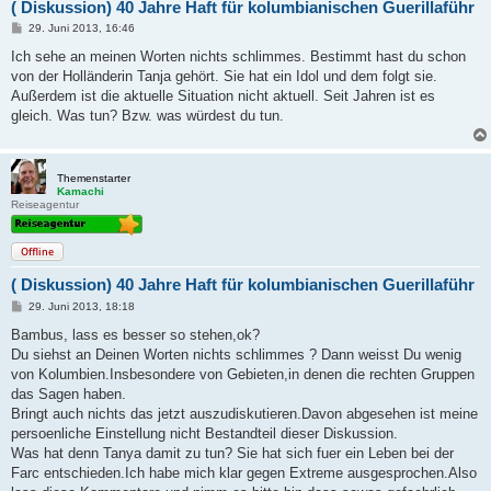
( Diskussion) 40 Jahre Haft für kolumbianischen Guerillaführ
B
29. Juni 2013, 16:46
e
i
Ich sehe an meinen Worten nichts schlimmes. Bestimmt hast du schon
t
von der Holländerin Tanja gehört. Sie hat ein Idol und dem folgt sie.
r
a
Außerdem ist die aktuelle Situation nicht aktuell. Seit Jahren ist es
g
gleich. Was tun? Bzw. was würdest du tun.
Themenstarter
Kamachi
Reiseagentur
Offline
( Diskussion) 40 Jahre Haft für kolumbianischen Guerillaführ
B
29. Juni 2013, 18:18
e
i
Bambus, lass es besser so stehen,ok?
t
Du siehst an Deinen Worten nichts schlimmes ? Dann weisst Du wenig
r
a
von Kolumbien.Insbesondere von Gebieten,in denen die rechten Gruppen
g
das Sagen haben.
Bringt auch nichts das jetzt auszudiskutieren.Davon abgesehen ist meine
persoenliche Einstellung nicht Bestandteil dieser Diskussion.
Was hat denn Tanya damit zu tun? Sie hat sich fuer ein Leben bei der
Farc entschieden.Ich habe mich klar gegen Extreme ausgesprochen.Also