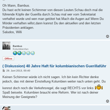
e
i
Oh Mann, Bambus.
t
Du hast echt keinen Schimmer von diesen Leuten.Schau doch mal die
r
a
führende Köpfe der Guerilla durch.Schau mal wer vom Sekretariat
g
verhaftet wurde und wen man getötet hat.Mach die Augen auf.Wenn Du
Mörder verhaften willst,dann kannst Du den aktuellen und den letzten
Präsidenten anklagen.
Saludos, Willi
Bambus
Kolumbienfan
Offline
( Diskussion) 40 Jahre Haft für kolumbianischen Guerillaführ
B
29. Juni 2013, 00:40
e
i
Keinen Schimmer würde ich nicht sagen. Ich bin kein Richter denke
t
jedoch, das mit deiner Einstellung Kolumbien weiter nach unten geht. Du
r
a
kennst doch noch die Verkehrsregel, die sagt RECHTS vor links
g
Spaß beiseite. Kolumbien braucht eine Reform. Wer ist nach deiner
Meinung der Geeignete?