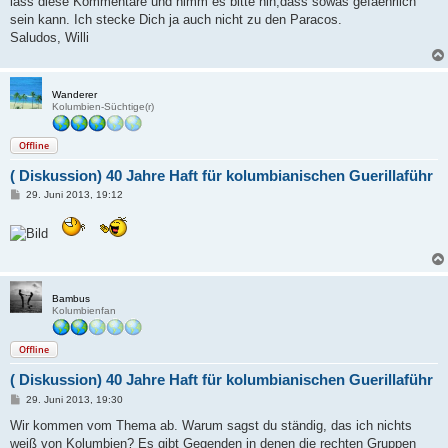
lass diese Kommentare und nimm es bitte hin,dass sowas gefaehrlich
sein kann. Ich stecke Dich ja auch nicht zu den Paracos.
Saludos, Willi
Wanderer
Kolumbien-Süchtige(r)
Offline
( Diskussion) 40 Jahre Haft für kolumbianischen Guerillaführ
B
29. Juni 2013, 19:12
e
i
t
r
a
g
Bambus
Kolumbienfan
Offline
( Diskussion) 40 Jahre Haft für kolumbianischen Guerillaführ
B
29. Juni 2013, 19:30
e
i
Wir kommen vom Thema ab. Warum sagst du ständig, das ich nichts
t
weiß von Kolumbien? Es gibt Gegenden in denen die rechten Gruppen
r