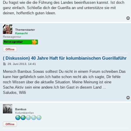
i
Du fragst wie die die Führung des Landes beeinflussen kannst. Ist doch
t
ganz einfach. Schließe dich der Guerilla an und unterstütze sie mit
r
a
deinen, hoffentlich guten Ideen.
g
Themenstarter
Kamachi
Reiseagentur
Offline
( Diskussion) 40 Jahre Haft für kolumbianischen Guerillaführ
B
29. Juni 2013, 14:41
e
i
Mensch Bambus.Sowas solltest Du nicht in einem Forum schreiben.Das
t
kann hier gefährlich sein.Ich hatte schon recht als ich sagte, Dir fehle
r
a
noch Wissen über die aktuelle Situation. Meine Meinung ist eine
g
Sache.Aktiv sein eine andere.Ich bin Gast in diesem Land ...
Saludos, Willi
Bambus
Kolumbienfan
Offline