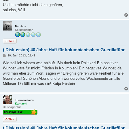
Und ich möchte nicht dazu gehören;
saludos, Willi
Bambus
Kolumbienfan
Offline
( Diskussion) 40 Jahre Haft für kolumbianischen Guerillaführ
B
30. Juni 2013, 02:43
e
i
Wie soll ich wissen was abläuft. Bin doch kein Politiker! Ein positives
t
Wunder wäre für mich: Frieden in Kolumbien! Ein negatives Wunder, da
r
a
wird man eher zum Wort, sagen wir Ereignis greifen wäre Freiheit für alle
g
Guerilleros! Schönen Abend und ein wundervolles Wochenende an alle
Mitleser. Da fällt mir was ein! Katja Ebstein.
Themenstarter
Kamachi
Reiseagentur
Offline
( Diskussion) 40 Jahre Haft für kolumbianischen Guerillaführ