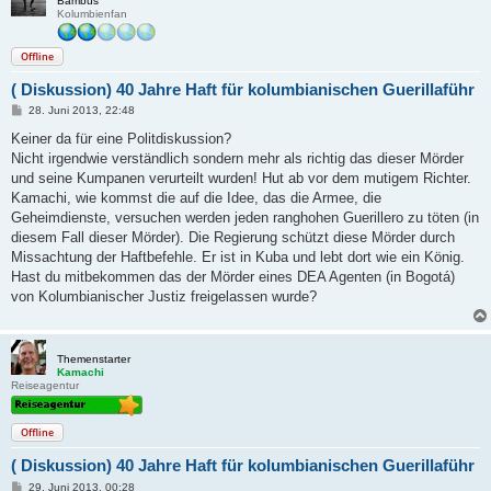
Bambus
Kolumbienfan
Offline
( Diskussion) 40 Jahre Haft für kolumbianischen Guerillaführ
B
28. Juni 2013, 22:48
e
i
Keiner da für eine Politdiskussion?
t
Nicht irgendwie verständlich sondern mehr als richtig das dieser Mörder
r
a
und seine Kumpanen verurteilt wurden! Hut ab vor dem mutigem Richter.
g
Kamachi, wie kommst die auf die Idee, das die Armee, die
Geheimdienste, versuchen werden jeden ranghohen Guerillero zu töten (in
diesem Fall dieser Mörder). Die Regierung schützt diese Mörder durch
Missachtung der Haftbefehle. Er ist in Kuba und lebt dort wie ein König.
Hast du mitbekommen das der Mörder eines DEA Agenten (in Bogotá)
von Kolumbianischer Justiz freigelassen wurde?
Themenstarter
Kamachi
Reiseagentur
Offline
( Diskussion) 40 Jahre Haft für kolumbianischen Guerillaführ
B
29. Juni 2013, 00:28