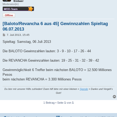
Eisbaer
Moderator(in)
Offline
[Baloto/Revancha 6 aus 45] Gewinnzahlen Spieltag
06.07.2013
B
7. Juli 2013, 15:45
e
i
Spieltag: Samstag, 06 Juli 2013
t
r
a
Die BALOTO Gewinnzahlen lauten: 3 - 9 - 10 - 17 - 26 - 44
g
Die REVANCHA Gewinnzahlen lauten: 19 - 25 - 31 - 32 - 39 - 42
Gewinnmöglichkeit 6 Treffer beim nächsten BALOTO = 12.500 Milliones
Pesos
beim nächsten REVANCHA = 3.300 Milliones Pesos
Du bist mit unserer Hilfe zufrieden! Dann hilf bitte mit einer kleinen »
Spende
« Danke und Vergelt's
Gott!
1 Beitrag • Seite
1
von
1