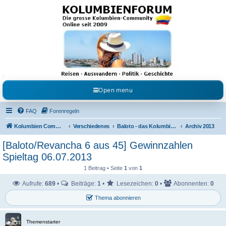
Kolumbienforum - Das
grosse Forum der
Freunde Kolumbiens
Reisen, Auswandern, Kultur, Politik, Geschichte und Visum in Kolumbien und Venezuela.
Austausch, Erfahrungen und Gemeinschaft im Kolumbienforum
Open menu
FAQ
Forenregeln
Kolumbien Community
Verschiedenes
Baloto - das Kolumbianische 6 aus 45
Archiv 2013
[Baloto/Revancha 6 aus 45] Gewinnzahlen
Spieltag 06.07.2013
1 Beitrag • Seite
1
von
1
Aufrufe:
689
•
Beiträge:
1
•
Lesezeichen:
0
•
Abonnenten:
0
Thema abonnieren
Themenstarter