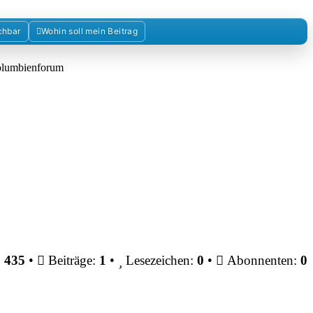
chbar
Wohin soll mein Beitrag
Kolumbienforum
:
435
•
Beiträge:
1
•
Lesezeichen:
0
•
Abonnenten:
0