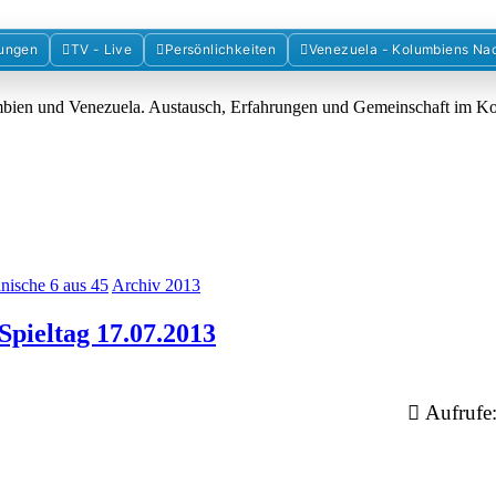
Forum der Freunde Kolumbiens
ungen
TV - Live
Persönlichkeiten
Venezuela - Kolumbiens Na
umbien und Venezuela. Austausch, Erfahrungen und Gemeinschaft im 
nische 6 aus 45
Archiv 2013
Spieltag 17.07.2013
Aufrufe