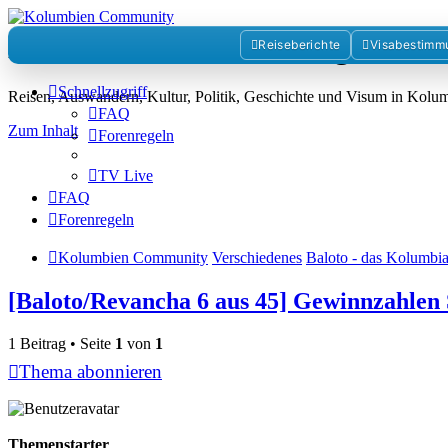
Kolumbienforum - Das grosse 
Reiseberichte
Visabestimm
Schnellzugriff
Reisen, Auswandern, Kultur, Politik, Geschichte und Visum in Kol
FAQ
Zum Inhalt
Forenregeln
TV Live
FAQ
Forenregeln
Kolumbien Community
Verschiedenes
Baloto - das Kolumbia
[Baloto/Revancha 6 aus 45] Gewinnzahlen 
1 Beitrag • Seite
1
von
1
Thema abonnieren
Themenstarter