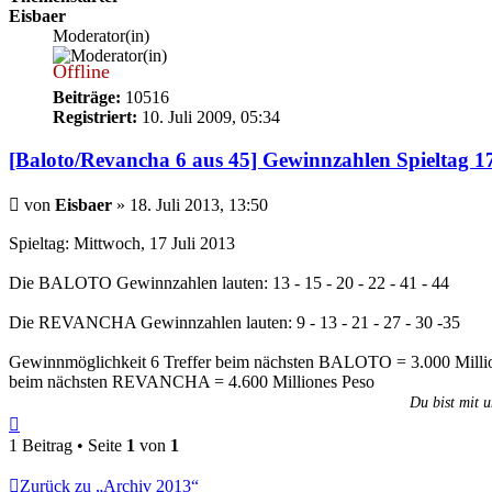
Eisbaer
Moderator(in)
Offline
Beiträge:
10516
Registriert:
10. Juli 2009, 05:34
[Baloto/Revancha 6 aus 45] Gewinnzahlen Spieltag 1
Beitrag
von
Eisbaer
»
18. Juli 2013, 13:50
Spieltag: Mittwoch, 17 Juli 2013
Die BALOTO Gewinnzahlen lauten: 13 - 15 - 20 - 22 - 41 - 44
Die REVANCHA Gewinnzahlen lauten: 9 - 13 - 21 - 27 - 30 -35
Gewinnmöglichkeit 6 Treffer beim nächsten BALOTO = 3.000 Milli
beim nächsten REVANCHA = 4.600 Milliones Peso
Du bist mit u
Nach
oben
1 Beitrag • Seite
1
von
1
Zurück zu „Archiv 2013“