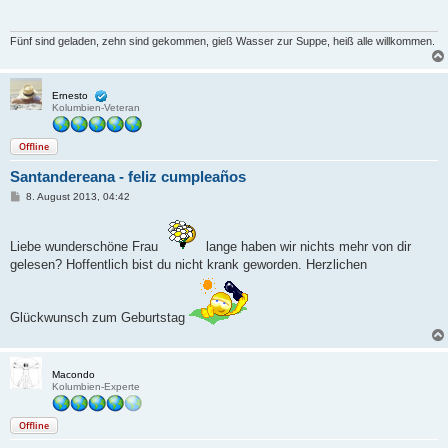
r
a
g
Fünf sind geladen, zehn sind gekommen, gieß Wasser zur Suppe, heiß alle willkommen.
Ernesto
Kolumbien-Veteran
Offline
Santandereana - feliz cumpleaños
B
8. August 2013, 04:42
e
i
t
r
Liebe wunderschöne Frau
lange haben wir nichts mehr von dir
a
gelesen? Hoffentlich bist du nicht krank geworden. Herzlichen
g
Glückwunsch zum Geburtstag
Macondo
Kolumbien-Experte
Offline