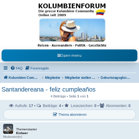
Kolumbienforum - Das
grosse Forum der
Freunde Kolumbiens
Reisen, Auswandern, Kultur, Politik, Geschichte und Visum in Kolumbien und Venezuela.
Austausch, Erfahrungen und Gemeinschaft im Kolumbienforum
Open menu
FAQ
Forenregeln
Kolumbien Community
Mitglieder
Mitglieder stellen sich vor
Geburtstagsglückwünsche
Santandereana - feliz cumpleaños
4 Beiträge • Seite
1
von
1
Aufrufe:
17
•
Beiträge:
4
•
Lesezeichen:
0
•
Abonnenten:
0
Thema abonnieren
Themenstarter
Eisbaer
Moderator(in)