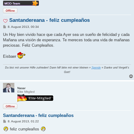
Offline
Santandereana - feliz cumpleaños
B
8. August 2013, 00:34
e
i
Un Hoy bien vivido hace que cada Ayer sea un sueño de felicidad y cada
t
Mañana una visión de esperanza. Te mereces toda una vida de mañanas
r
a
preciosas. Feliz Cumpleaños.
g
Eisbaer
Du bist mit unserer Hilfe zufrieden! Dann hilf bitte mit einer kleinen »
Spende
« Danke und Vergelt's
Gott!
Nasar
Elite Mitglied
Offline
Santandereana - feliz cumpleaños
B
8. August 2013, 01:22
e
i
feliz cumpleaños
t