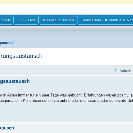
m der Freunde Kolumbiens
ungen
TV - Live
Persönlichkeiten
Venezuela - Kolumbiens Na
ien und Venezuela. Austausch, Erfahrungen und Gemeinschaft im Kolumbienforum
lgemeines
hrungsaustausch
Aufrufe:
ngsaustausch
ier in Asien immer für ein paar Tage was gebucht. Erfahrungen waren positiv, 
 ob jemand in Kolumbien schon via airbnb oder roomorama oder so private Un
stausch