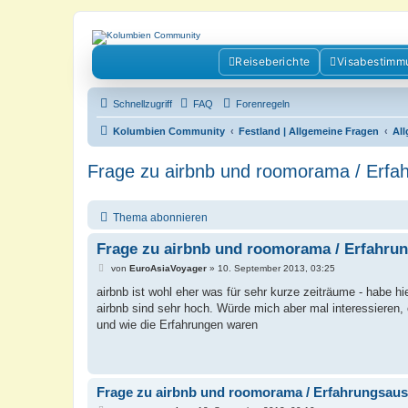
Kolumbienforum - Das grosse Foru
Reiseberichte
Visabestimm
Reisen, Auswandern, Kultur, Politik, Geschichte und Visum in Kolumb
Schnellzugriff
FAQ
Forenregeln
Kolumbien Community
Festland | Allgemeine Fragen
Al
Frage zu airbnb und roomorama / Erfa
Thema abonnieren
Frage zu airbnb und roomorama / Erfahru
B
von
EuroAsiaVoyager
»
10. September 2013, 03:25
e
i
airbnb ist wohl eher was für sehr kurze zeiträume - habe h
t
airbnb sind sehr hoch. Würde mich aber mal interessieren,
r
a
und wie die Erfahrungen waren
g
Frage zu airbnb und roomorama / Erfahrungsau