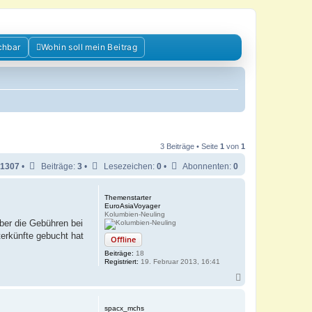
chbar
Wohin soll mein Beitrag
3 Beiträge • Seite
1
von
1
1307
•
Beiträge:
3
•
Lesezeichen:
0
•
Abonnenten:
0
Themenstarter
EuroAsiaVoyager
Kolumbien-Neuling
aber die Gebühren bei
terkünfte gebucht hat
Offline
Beiträge:
18
Registriert:
19. Februar 2013, 16:41
N
a
c
h
spacx_mchs