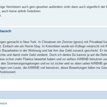
 einige Vermietern auch gern gesehen außerdem sinkt dann auch eigentlich der
t, auch keine airbnb Gebühren.
n.
stausch
gen gemacht in New York. In Chinatown ein Zimmer (gross) mit Privatbad fu
t. Einfach wie ein Home-Stay. In Kolumbien wurde ein Kollege verarscht mit
n Bauarbeiten in der Wohnung und hat ihm das Geld zurueck geschickt. Er ha
chte und damit mehr Geld verdient. Doch ich denke Du kannst ja auf die Ref
 diese schon mehr Plaetze bewertet haben und so oefters AIRBNB benutzen u
t den Stornierungsregelungen und es ist sicher weil es eben ueber AIRBNB g
ngen von Leute, die AIRBNB viel benutzen, diese Bewertungen fallen ins Ge
unktioniert.
INGER