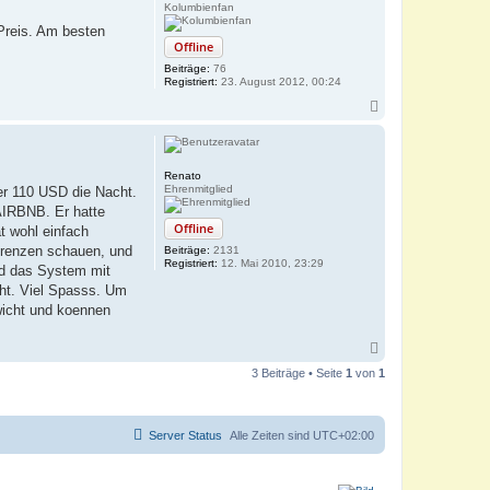
o
Kolumbienfan
b
 Preis. Am besten
e
Offline
n
Beiträge:
76
Registriert:
23. August 2012, 00:24
N
a
c
h
o
Renato
b
Ehrenmitglied
er 110 USD die Nacht.
e
 AIRBNB. Er hatte
n
Offline
t wohl einfach
erenzen schauen, und
Beiträge:
2131
Registriert:
12. Mai 2010, 23:29
nd das System mit
eht. Viel Spasss. Um
wicht und koennen
N
a
3 Beiträge • Seite
1
von
1
c
h
o
b
Server Status
Alle Zeiten sind
UTC+02:00
e
n