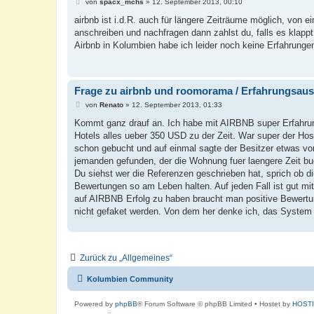
B
von
spacx_mchs
»
12. September 2013, 00:10
e
i
airbnb ist i.d.R. auch für längere Zeiträume möglich, von
t
anschreiben und nachfragen dann zahlst du, falls es klapp
r
a
Airbnb in Kolumbien habe ich leider noch keine Erfahrunge
g
Frage zu airbnb und roomorama / Erfahrungsau
B
von
Renato
»
12. September 2013, 01:33
e
i
Kommt ganz drauf an. Ich habe mit AIRBNB super Erfahrun
t
Hotels alles ueber 350 USD zu der Zeit. War super der Hos
r
a
schon gebucht und auf einmal sagte der Besitzer etwas vo
g
jemanden gefunden, der die Wohnung fuer laengere Zeit bu
Du siehst wer die Referenzen geschrieben hat, sprich ob
Bewertungen so am Leben halten. Auf jeden Fall ist gut mi
auf AIRBNB Erfolg zu haben braucht man positive Bewertu
nicht gefaket werden. Von dem her denke ich, das System f
Zurück zu „Allgemeines“
Kolumbien Community
Powered by
phpBB
® Forum Software © phpBB Limited
• Hostet by
HOST