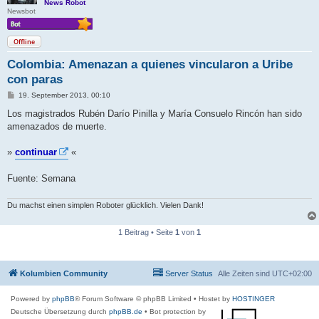
News Robot
Newsbot
Offline
Colombia: Amenazan a quienes vincularon a Uribe
con paras
B
19. September 2013, 00:10
e
i
Los magistrados Rubén Darío Pinilla y María Consuelo Rincón han sido
t
amenazados de muerte.
r
a
g
»
continuar
«
Fuente: Semana
Du machst einen simplen Roboter glücklich. Vielen Dank!
1 Beitrag • Seite
1
von
1
Kolumbien Community
Server Status
Alle Zeiten sind
UTC+02:00
Powered by
phpBB
® Forum Software © phpBB Limited
• Hostet by
HOSTINGER
Deutsche Übersetzung durch
phpBB.de
• Bot protection by