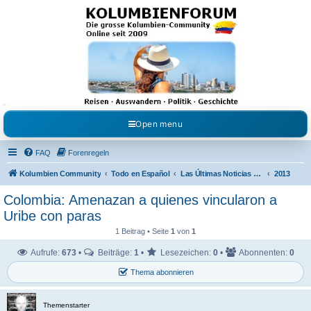
Kolumbienforum - Das
grosse Forum der
Freunde Kolumbiens
Reisen, Auswandern, Kultur, Politik, Geschichte und Visum in Kolumbien und Venezuela.
Austausch, Erfahrungen und Gemeinschaft im Kolumbienforum
Open menu
FAQ
Forenregeln
Kolumbien Community
Todo en Español
Las Últimas Noticias en Español
2013
Colombia: Amenazan a quienes vincularon a
Uribe con paras
1 Beitrag • Seite
1
von
1
Aufrufe:
673
•
Beiträge:
1
•
Lesezeichen:
0
•
Abonnenten:
0
Thema abonnieren
Themenstarter