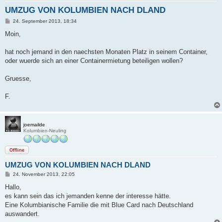
UMZUG VON KOLUMBIEN NACH DLAND
B
24. September 2013, 18:34
e
i
Moin,
t
r
a
hat noch jemand in den naechsten Monaten Platz in seinem Container,
g
oder wuerde sich an einer Containermietung beteiligen wollen?
Gruesse,
F.
joemailde
Kolumbien-Neuling
Offline
UMZUG VON KOLUMBIEN NACH DLAND
B
24. November 2013, 22:05
e
i
Hallo,
t
es kann sein das ich jemanden kenne der interesse hätte.
r
a
Eine Kolumbianische Familie die mit Blue Card nach Deutschland
g
auswandert.