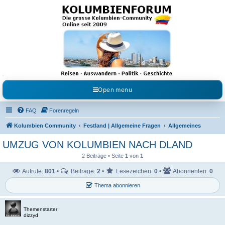
Kolumbienforum - Das
grosse Forum der
Freunde Kolumbiens
Reisen, Auswandern, Kultur, Politik, Geschichte und Visum in Kolumbien und Venezuela.
Austausch, Erfahrungen und Gemeinschaft im Kolumbienforum
Open menu
FAQ
Forenregeln
Kolumbien Community
Festland | Allgemeine Fragen
Allgemeines
UMZUG VON KOLUMBIEN NACH DLAND
2 Beiträge • Seite
1
von
1
Aufrufe:
801
•
Beiträge:
2
•
Lesezeichen:
0
•
Abonnenten:
0
Thema abonnieren
Themenstarter
dizzyd