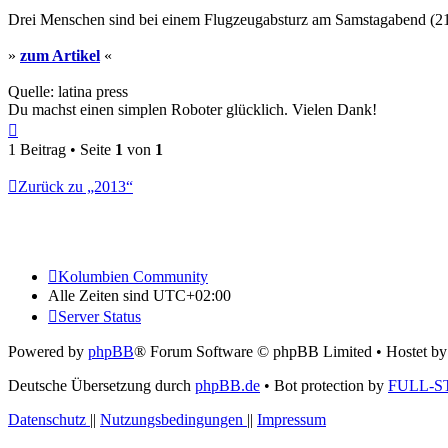
Drei Menschen sind bei einem Flugzeugabsturz am Samstagabend (2
»
zum Artikel
«
Quelle: latina press
Du machst einen simplen Roboter glücklich. Vielen Dank!
Nach
oben
1 Beitrag • Seite
1
von
1
Zurück zu „2013“
Kolumbien Community
Alle Zeiten sind
UTC+02:00
Server Status
Powered by
phpBB
® Forum Software © phpBB Limited
• Hostet b
Deutsche Übersetzung durch
phpBB.de
• Bot protection by
FULL-S
Datenschutz
||
Nutzungsbedingungen
||
Impressum