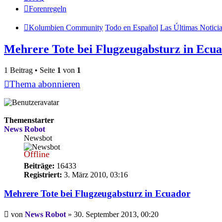
Forenregeln
Kolumbien Community
Todo en Español
Las Últimas Notici
Mehrere Tote bei Flugzeugabsturz in Ecu
1 Beitrag • Seite
1
von
1
Thema abonnieren
Themenstarter
News Robot
Newsbot
Offline
Beiträge:
16433
Registriert:
3. März 2010, 03:16
Mehrere Tote bei Flugzeugabsturz in Ecuador
Beitrag
von
News Robot
»
30. September 2013, 00:20