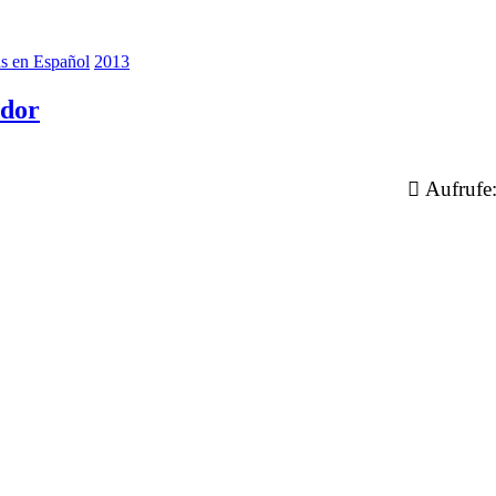
as en Español
2013
ador
Aufrufe