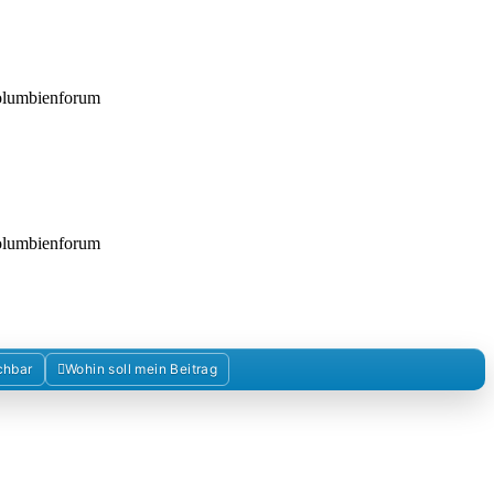
Kolumbienforum
Kolumbienforum
chbar
Wohin soll mein Beitrag