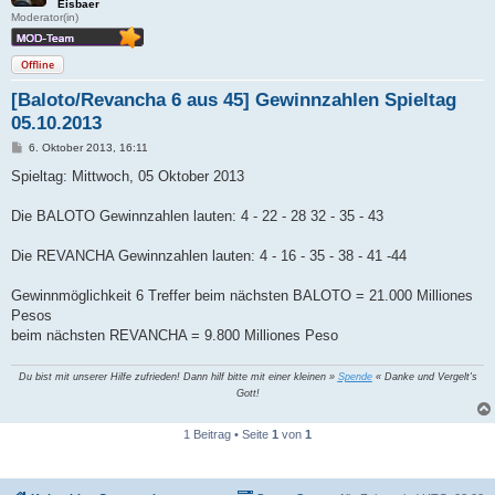
Eisbaer
Moderator(in)
Offline
[Baloto/Revancha 6 aus 45] Gewinnzahlen Spieltag
05.10.2013
B
6. Oktober 2013, 16:11
e
i
Spieltag: Mittwoch, 05 Oktober 2013
t
r
a
Die BALOTO Gewinnzahlen lauten: 4 - 22 - 28 32 - 35 - 43
g
Die REVANCHA Gewinnzahlen lauten: 4 - 16 - 35 - 38 - 41 -44
Gewinnmöglichkeit 6 Treffer beim nächsten BALOTO = 21.000 Milliones
Pesos
beim nächsten REVANCHA = 9.800 Milliones Peso
Du bist mit unserer Hilfe zufrieden! Dann hilf bitte mit einer kleinen »
Spende
« Danke und Vergelt's
Gott!
1 Beitrag • Seite
1
von
1