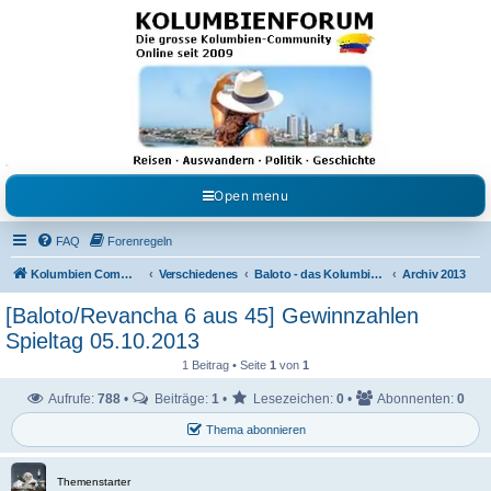
Kolumbienforum - Das
grosse Forum der
Freunde Kolumbiens
Reisen, Auswandern, Kultur, Politik, Geschichte und Visum in Kolumbien und Venezuela.
Austausch, Erfahrungen und Gemeinschaft im Kolumbienforum
Open menu
FAQ
Forenregeln
Kolumbien Community
Verschiedenes
Baloto - das Kolumbianische 6 aus 45
Archiv 2013
[Baloto/Revancha 6 aus 45] Gewinnzahlen
Spieltag 05.10.2013
1 Beitrag • Seite
1
von
1
Aufrufe:
788
•
Beiträge:
1
•
Lesezeichen:
0
•
Abonnenten:
0
Thema abonnieren
Themenstarter