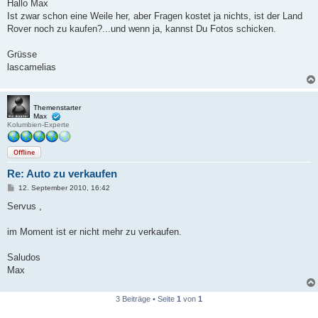
i
Hallo Max
t
Ist zwar schon eine Weile her, aber Fragen kostet ja nichts, ist der Land
r
a
Rover noch zu kaufen?...und wenn ja, kannst Du Fotos schicken.
g
Grüsse
lascamelias
Themenstarter
Max
Kolumbien-Experte
Offline
Re: Auto zu verkaufen
B
12. September 2010, 16:42
e
i
Servus ,
t
r
a
im Moment ist er nicht mehr zu verkaufen.
g
Saludos
Max
3 Beiträge • Seite
1
von
1