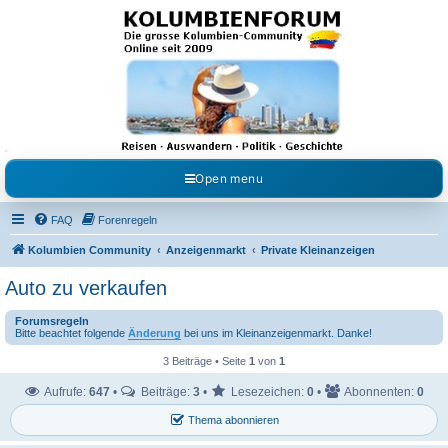
Kolumbienforum - Das
grosse Forum der
Freunde Kolumbiens
Reisen, Auswandern, Kultur, Politik, Geschichte und Visum in Kolumbien und Venezuela.
Austausch, Erfahrungen und Gemeinschaft im Kolumbienforum
Open menu
FAQ
Forenregeln
Kolumbien Community
Anzeigenmarkt
Private Kleinanzeigen
Auto zu verkaufen
Forumsregeln
Bitte beachtet folgende
Änderung
bei uns im Kleinanzeigenmarkt. Danke!
3 Beiträge • Seite
1
von
1
Aufrufe:
647
•
Beiträge:
3
•
Lesezeichen:
0
•
Abonnenten:
0
Thema abonnieren