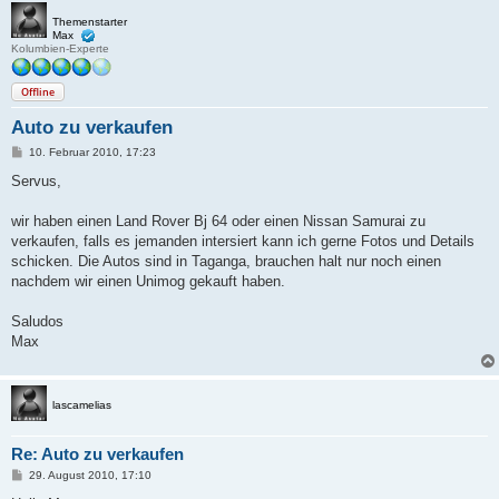
Themenstarter
Max
Kolumbien-Experte
Offline
Auto zu verkaufen
B
10. Februar 2010, 17:23
e
i
Servus,
t
r
a
wir haben einen Land Rover Bj 64 oder einen Nissan Samurai zu
g
verkaufen, falls es jemanden intersiert kann ich gerne Fotos und Details
schicken. Die Autos sind in Taganga, brauchen halt nur noch einen
nachdem wir einen Unimog gekauft haben.
Saludos
Max
lascamelias
Re: Auto zu verkaufen
B
29. August 2010, 17:10
e