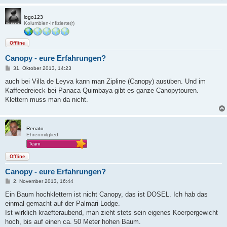
logo123
Kolumbien-Infizierte(r)
Offline
Canopy - eure Erfahrungen?
B
31. Oktober 2013, 14:23
e
i
auch bei Villa de Leyva kann man Zipline (Canopy) ausüben. Und im
t
Kaffeedreieck bei Panaca Quimbaya gibt es ganze Canopytouren.
r
a
Klettern muss man da nicht.
g
Renato
Ehrenmitglied
Offline
Canopy - eure Erfahrungen?
B
2. November 2013, 16:44
e
i
Ein Baum hochklettern ist nicht Canopy, das ist DOSEL. Ich hab das
t
einmal gemacht auf der Palmari Lodge.
r
a
Ist wirklich kraefteraubend, man zieht stets sein eigenes Koerpergewicht
g
hoch, bis auf einen ca. 50 Meter hohen Baum.