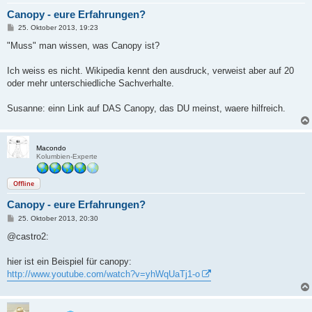
Canopy - eure Erfahrungen?
B
25. Oktober 2013, 19:23
e
i
"Muss" man wissen, was Canopy ist?
t
r
a
Ich weiss es nicht. Wikipedia kennt den ausdruck, verweist aber auf 20
g
oder mehr unterschiedliche Sachverhalte.
Susanne: einn Link auf DAS Canopy, das DU meinst, waere hilfreich.
Macondo
Kolumbien-Experte
Offline
Canopy - eure Erfahrungen?
B
25. Oktober 2013, 20:30
e
i
@castro2:
t
r
a
hier ist ein Beispiel für canopy:
g
http://www.youtube.com/watch?v=yhWqUaTj1-o