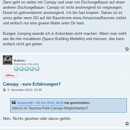
Dann geht es weiter mit Canopy und zwar von Dschungelbaum auf einen
anderen Dschungelbaum. Canopy ist nicht anstrengend ist vergnuegen,
Dosel ist gottverdammt anstrengend. Ich bin fast krepiert. Dafuer ist es
umso geiler wenn DU auf der Baumkrone eines AmazonasBaumes stehst
und einfach nur eine gruene Matte unter Dir hast.
Bungee Jumping wuerde ich in Kolumbien nicht machen. Wenn man sieht
wie die hier installieren (Space Building Medellin) und messen, das kann
einfach nicht gut gehen.
Mullelein
Kolumbien-Neuling
Offline
Canopy - eure Erfahrungen?
B
5. November 2013, 03:35
e
i
t
SusanneB » 25 Oct 2013, 18:11
hat geschrieben:
r
a
Gibt es im Tayrona-Park Canopy-Möglichkeiten?
g
Nein. Nichts gesehen oder davon gehört.