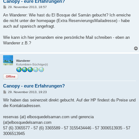
Canopy - eure Erfahrungen?
B
29. November 2013, 18:57
e
i
An Wanderer: Wie hast du El Bosque del Samán gebucht? Ich erreiche
t
die nicht unter der homepage (Extra ReservierungsMailadresse) - habe
r
a
auch auf spanisch angefragt.
g
Wie kann ich hier jemandem eine persönliche Mail schreiben - eben an
Wanderer z.B.?
Wanderer
Kolumbien-Süchtige(r)
Offline
Canopy - eure Erfahrungen?
B
29. November 2013, 19:23
e
i
Wir haben das seinerzeit direkt gebucht. Auf der HP findest du Preise und
t
die Kontaktadressen.
r
a
g
reservas (at) elbosquedelsaman.com und gerencia
(at)elbosquedelsaman.com
57 (6) 3365577 - 57 (6) 3365589 - 57 3155434446 - 57 3006513935 - 57
3006513945