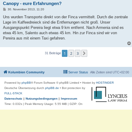
Canopy - eure Erfahrungen?
B
30. November 2013, 11:20
e
i
Uns wurden Transporte direkt von der Finca vermittelt. Durch die zentrale
t
Lage im Kaffeedreieck sind die Entfernungen nicht groß. Unser
r
a
Ausgangspunkt Pereira liegt etwa 9 km entfernt. Nach Armenia sind es
g
etwa 45 km, Salento auch etwas 45 km. Hin zur Finca sind wir von
Pereira aus mit einem Taxi gefahren.
1
2
3
Nächste
31 Beiträge
Kolumbien Community
Server Status
Alle Zeiten sind
UTC+02:00
Powered by
phpBB
® Forum Software © phpBB Limited
• Hostet by
HOSTINGER
Deutsche Übersetzung durch
phpBB.de
• Bot protection by
FULL-STACK
Datenschutz
||
Nutzungsbedingungen
||
Impressum
Time: 0.032s
| Peak Memory Usage: 5.55 MiB | GZIP: On