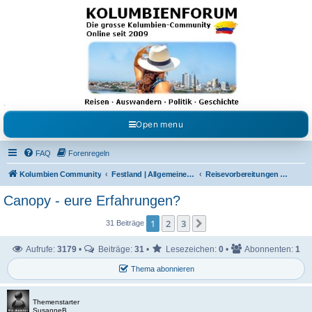
Kolumbienforum - Das
grosse Forum der
Freunde Kolumbiens
Reisen, Auswandern, Kultur, Politik, Geschichte und Visum in Kolumbien und Venezuela.
Austausch, Erfahrungen und Gemeinschaft im Kolumbienforum
Open menu
FAQ
Forenregeln
Kolumbien Community
Festland | Allgemeine Fragen
Reisevorbereitungen & Reiseerfahrungen
Canopy - eure Erfahrungen?
1
2
3
Nächste
31 Beiträge
Aufrufe:
3179
•
Beiträge:
31
•
Lesezeichen:
0
•
Abonnenten:
1
Thema abonnieren
Themenstarter
SusanneB