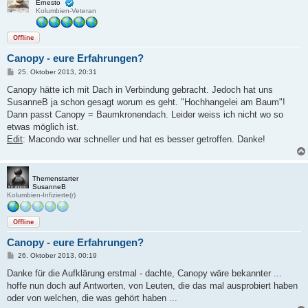
Ernesto
Kolumbien-Veteran
Offline
Canopy - eure Erfahrungen?
B
25. Oktober 2013, 20:31
e
i
Canopy hätte ich mit Dach in Verbindung gebracht. Jedoch hat uns
t
SusanneB ja schon gesagt worum es geht. "Hochhangelei am Baum"!
r
a
Dann passt Canopy = Baumkronendach. Leider weiss ich nicht wo so
g
etwas möglich ist.
Edit
: Macondo war schneller und hat es besser getroffen. Danke!
Themenstarter
SusanneB
Kolumbien-Infizierte(r)
Offline
Canopy - eure Erfahrungen?
B
26. Oktober 2013, 00:19
e
i
Danke für die Aufklärung erstmal - dachte, Canopy wäre bekannter ...
t
hoffe nun doch auf Antworten, von Leuten, die das mal ausprobiert haben
r
a
oder von welchen, die was gehört haben ...
g