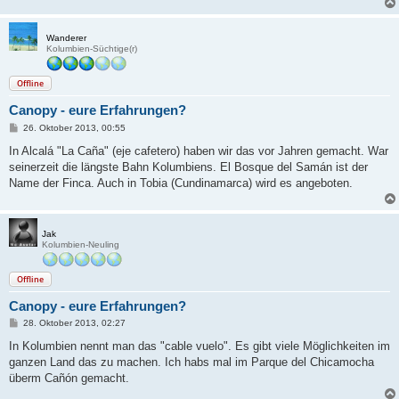
Wanderer
Kolumbien-Süchtige(r)
Offline
Canopy - eure Erfahrungen?
B
26. Oktober 2013, 00:55
e
i
In Alcalá "La Caña" (eje cafetero) haben wir das vor Jahren gemacht. War
t
seinerzeit die längste Bahn Kolumbiens. El Bosque del Samán ist der
r
a
Name der Finca. Auch in Tobia (Cundinamarca) wird es angeboten.
g
Jak
Kolumbien-Neuling
Offline
Canopy - eure Erfahrungen?
B
28. Oktober 2013, 02:27
e
i
In Kolumbien nennt man das "cable vuelo". Es gibt viele Möglichkeiten im
t
ganzen Land das zu machen. Ich habs mal im Parque del Chicamocha
r
a
überm Cañón gemacht.
g