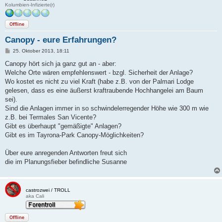
Kolumbien-Infizierte(r)
Offline
Canopy - eure Erfahrungen?
B
25. Oktober 2013, 18:11
e
i
Canopy hört sich ja ganz gut an - aber:
t
Welche Orte wären empfehlenswert - bzgl. Sicherheit der Anlage?
r
a
Wo kostet es nicht zu viel Kraft (habe z.B. von der Palmari Lodge
g
gelesen, dass es eine äußerst kraftraubende Hochhangelei am Baum
sei).
Sind die Anlagen immer in so schwindelerregender Höhe wie 300 m wie
z.B. bei Termales San Vicente?
Gibt es überhaupt "gemäßigte" Anlagen?
Gibt es im Tayrona-Park Canopy-Möglichkeiten?
Über eure anregenden Antworten freut sich
die im Planungsfieber befindliche Susanne
castrozwei / TROLL
aka Cali
Offline