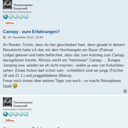
Themenstarter
SusanneB
Kolumbien-Infizierte(r)
Offline
Canopy - eure Erfahrungen?
B
18. November 2013, 22:05
e
i
An Renato: Schön, dass du hier geschrieben hast, denn gerade in deinem
t
Reisebricht hatte ich das mit dem Hochhangeln am Baum (Palmari
r
a
Lodge) gelesen und hatte befürchtet, dass das zum Aufstieg zum Canopy
g
dazugehören könnte. Mir/uns reicht ein "harmloses" Canopy ... Bungee
Jumping usw. würden wir eh nicht machen - wollen ja was von Kolumbien
sehen. Etwas Action darf schon sein - schließlich sind wir junge (Töchter
18 und 21 J.) und junggebliebene (Mama).
Freue mich immer über weitere Tipps von euch - so macht Reiseplanen
Spaß
Themenstarter
SusanneB
Kolumbien-Infizierte(r)
Offline