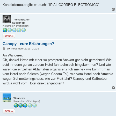
Kontaktformular gibt es auch: "IR AL CORREO ELECTRÓNICO"
Themenstarter
SusanneB
Kolumbien-Infizierte(r)
Offline
Canopy - eure Erfahrungen?
B
29. November 2013, 20:25
e
i
An Wanderer:
t
Oh, danke! Hätte mit einer so prompten Antwort gar nicht gerechnet! Wie
r
a
seid ihr denn genau zu dem Hotel fahrtechnisch hingekommen? Und wie
g
waren die einzelnen Aktivitäten organisiert? Ich meine - wie kommt man
vom Hotel nach Salento (wegen Cocora Tal), wie vom Hotel nach Armenia
wegen Schmetterlingshaus, wie zur Floßfahrt? Canopy und Kaffeetour
wird ja wohl vom Hotel direkt angeboten?
Wanderer
Kolumbien-Süchtige(r)
Offline