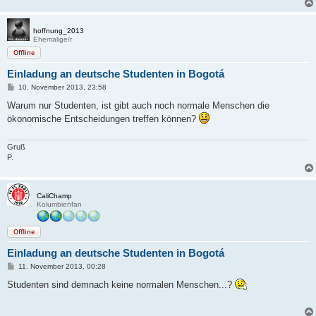
hoffnung_2013
Ehemalige/r
Offline
Einladung an deutsche Studenten in Bogotá
B
10. November 2013, 23:58
e
i
Warum nur Studenten, ist gibt auch noch normale Menschen die
t
ökonomische Entscheidungen treffen können?
r
a
g
Gruß
P.
CaliChamp
Kolumbienfan
Offline
Einladung an deutsche Studenten in Bogotá
B
11. November 2013, 00:28
e
i
Studenten sind demnach keine normalen Menschen...?
t
r
a