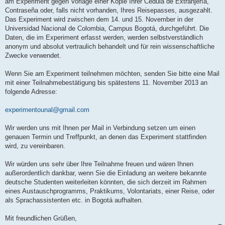
am Experiment gegen Vorlage einer Kopie Ihrer Cédula de Extranjería,
Contraseña oder, falls nicht vorhanden, Ihres Reisepasses, ausgezahlt.
Das Experiment wird zwischen dem 14. und 15. November in der
Universidad Nacional de Colombia, Campus Bogotá, durchgeführt. Die
Daten, die im Experiment erfasst werden, werden selbstverständlich
anonym und absolut vertraulich behandelt und für rein wissenschaftliche
Zwecke verwendet.
Wenn Sie am Experiment teilnehmen möchten, senden Sie bitte eine Mail
mit einer Teilnahmebestätigung bis spätestens 11. November 2013 an
folgende Adresse:
experimentounal@gmail.com
Wir werden uns mit Ihnen per Mail in Verbindung setzen um einen
genauen Termin und Treffpunkt, an denen das Experiment stattfinden
wird, zu vereinbaren.
Wir würden uns sehr über Ihre Teilnahme freuen und wären Ihnen
außerordentlich dankbar, wenn Sie die Einladung an weitere bekannte
deutsche Studenten weiterleiten könnten, die sich derzeit im Rahmen
eines Austauschprogramms, Praktikums, Volontariats, einer Reise, oder
als Sprachassistenten etc. in Bogotá aufhalten.
Mit freundlichen Grüßen,