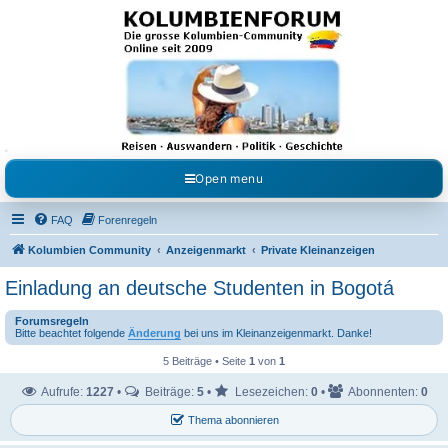
Kolumbienforum - Das
grosse Forum der
Freunde Kolumbiens
Reisen, Auswandern, Kultur, Politik, Geschichte und Visum in Kolumbien und Venezuela.
Austausch, Erfahrungen und Gemeinschaft im Kolumbienforum
Open menu
FAQ
Forenregeln
Kolumbien Community
Anzeigenmarkt
Private Kleinanzeigen
Einladung an deutsche Studenten in Bogotá
Forumsregeln
Bitte beachtet folgende
Änderung
bei uns im Kleinanzeigenmarkt. Danke!
5 Beiträge • Seite
1
von
1
Aufrufe:
1227
•
Beiträge:
5
•
Lesezeichen:
0
•
Abonnenten:
0
Thema abonnieren