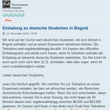
Themenstarter
dfassben
Kolumbien-Neuling
Offline
Einladung an deutsche Studenten in Bogotá
B
10. November 2013, 19:35
e
i
Wir sind auf der Suche nach deutschen Studenten, die sich derzeit in
t
Bogotá aufhalten und an einem Experiment teilnehmen können. Die
r
a
Teilnahme wird ergebnisabhängig bezahlt. Ich kopiere den offiziellen
g
Einladungstext und würde mich freuen, wenn ihr teilnehmt und/oder die
Einladung an bekannte deutsche Studenten weiterleitet. Zur Not könnt ihr
euch auch noch nach dem 11.11. anmelden, wäre aber super, wenn ihr
euch schnellstmöglich meldet:
Liebe/r deutsche/r Student/in,
seien Sie herzlich gegrüßt. Wir möchten Sie zur Teilnahme an einem
Experiment einladen, bei dem wir erforschen werden, wie Menschen
ökonomische Entscheidungen treffen. Wenn Sie sich entscheiden, daran
teilzunehmen, können Sie in einer Sitzung, die nicht länger als 60
Minuten dauern wird, ergebnisabhängig zwischen $8,000 und $53,000
gewinnen. Ihr Gewinn wird Ihnen in bar direkt nach Ende Ihrer Teilnahme