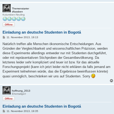
g
Themenstarter
dfassben
Kolumbien-Neuling
Offline
Einladung an deutsche Studenten in Bogotá
B
11. November 2013, 19:13
e
i
Natürlich treffen alle Menschen ökonomische Entscheidungen. Aus
t
Gründen der Vergleichbarkeit und wissenschaftlichen Präzision, werden
r
a
diese Experimente allerdings entweder nur mit Studenten durchgeführt,
g
oder mit repräsentativen Stichproben der Gesamtbevölkerung. Da
letzteres leider sehr kompliziert und teuer ist bzw. für das aktuelle
Forschungsprojekt (kann ich jetzt leider nicht erklären da falls jemand am
Experiment teilnehmen würde, das die Ergebnisse beeinflussen könnte)
quasi unmöglich, beschränken wir uns auf Studenten. Sorry
hoffnung_2013
Ehemalige/r
Offline
Einladung an deutsche Studenten in Bogotá
B
11. November 2013, 19:35
e