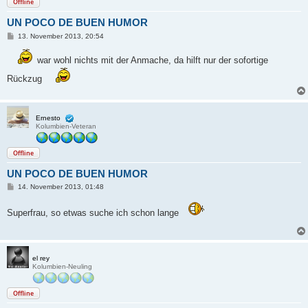
Offline
UN POCO DE BUEN HUMOR
B
13. November 2013, 20:54
e
i
war wohl nichts mit der Anmache, da hilft nur der sofortige
t
r
a
Rückzug
g
Ernesto
Kolumbien-Veteran
Offline
UN POCO DE BUEN HUMOR
B
14. November 2013, 01:48
e
i
t
Superfrau, so etwas suche ich schon lange
r
a
g
el rey
Kolumbien-Neuling
Offline