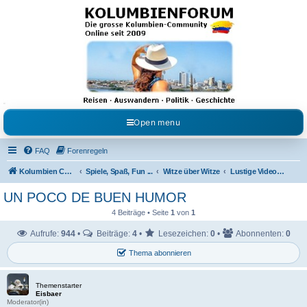
Kolumbienforum - Das
grosse Forum der
Freunde Kolumbiens
Reisen, Auswandern, Kultur, Politik, Geschichte und Visum in Kolumbien und Venezuela.
Austausch, Erfahrungen und Gemeinschaft im Kolumbienforum
Open menu
FAQ
Forenregeln
Kolumbien Community
Spiele, Spaß, Fun ...
Witze über Witze
Lustige Videos & Bilder
UN POCO DE BUEN HUMOR
4 Beiträge • Seite
1
von
1
Aufrufe:
944
•
Beiträge:
4
•
Lesezeichen:
0
•
Abonnenten:
0
Thema abonnieren
Themenstarter
Eisbaer
Moderator(in)