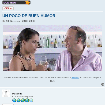
Offline
UN POCO DE BUEN HUMOR
B
13. November 2013, 20:39
e
i
t
r
a
g
Du bist mit unserer Hilfe zufrieden! Dann hilf bitte mit einer kleinen »
Spende
« Danke und Vergelt's
Gott!
Macondo
Kolumbien-Experte