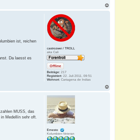
N
a
c
h
o
b
e
n
lumbien ist, reichen
castrozwei / TROLL
aka Cali
nnst. Da laesst es
Offline
Beiträge:
217
Registriert:
22. Juli 2011, 09:51
Wohnort:
Cartagena de Indias
N
a
c
h
o
b
h zahlen MUSS, das
e
in Medellín sehr oft.
n
Ernesto
Kolumbien-Veteran