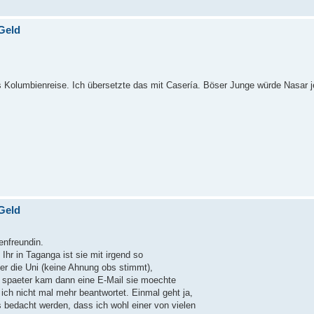
Geld
 Kolumbienreise. Ich übersetzte das mit Casería. Böser Junge würde Nasar 
Geld
enfreundin.
r in Taganga ist sie mit irgend so
r die Uni (keine Ahnung obs stimmt),
spaeter kam dann eine E-Mail sie moechte
ich nicht mal mehr beantwortet. Einmal geht ja,
 bedacht werden, dass ich wohl einer von vielen