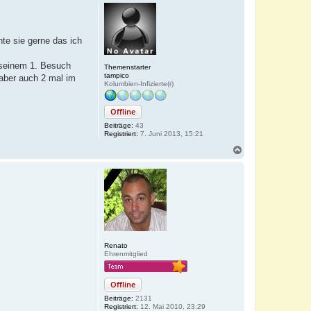
te sie gerne das ich
 seinem 1. Besuch
Themenstarter
tampico
 aber auch 2 mal im
Kolumbien-Infizierte(r)
Offline
Beiträge:
43
Registriert:
7. Juni 2013, 15:21
N
a
c
h
o
b
e
n
Renato
Ehrenmitglied
Offline
Beiträge:
2131
Registriert:
12. Mai 2010, 23:29