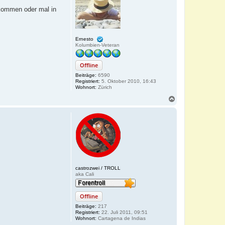
b
rkommen oder mal in
e
n
Ernesto
Kolumbien-Veteran
Offline
Beiträge:
6590
Registriert:
5. Oktober 2010, 16:43
Wohnort:
Zürich
N
a
c
h
o
b
e
n
castrozwei / TROLL
aka Cali
Offline
Beiträge:
217
Registriert:
22. Juli 2011, 09:51
Wohnort:
Cartagena de Indias