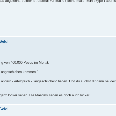
 abgelehnt, seither ist erstmal Funkstille ( keine mails, kein skype ) aber i
Geld
ung von 400.000 Pesos im Monat.
der angeschlchen kommen."
m andern - erfolgreich - "angeschlichen" haben. Und du suchst dir dann bei d
anz locker sehen. Die Maedels sehen es doch auch locker..
Geld