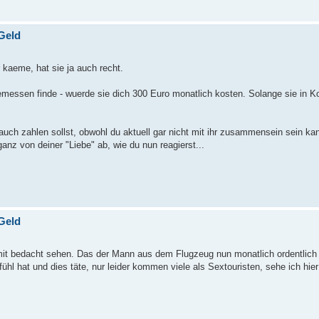
Geld
 kaeme, hat sie ja auch recht.
gemessen finde - wuerde sie dich 300 Euro monatlich kosten. Solange sie in Ko
auch zahlen sollst, obwohl du aktuell gar nicht mit ihr zusammensein sein ka
ganz von deiner "Liebe" ab, wie du nun reagierst...
Geld
 mit bedacht sehen. Das der Mann aus dem Flugzeug nun monatlich ordentlic
l hat und dies täte, nur leider kommen viele als Sextouristen, sehe ich hier 