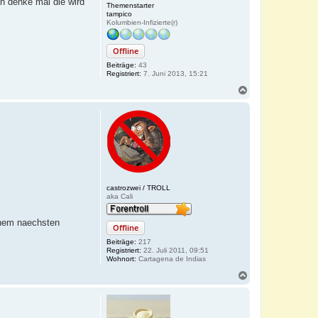
ch denke mal die wird
Themenstarter
tampico
Kolumbien-Infizierte(r)
Offline
Beiträge:
43
Registriert:
7. Juni 2013, 15:21
N
a
c
h
o
b
e
n
castrozwei / TROLL
aka Cali
einem naechsten
Offline
Beiträge:
217
Registriert:
22. Juli 2011, 09:51
Wohnort:
Cartagena de Indias
N
a
c
h
o