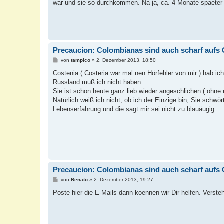
war und sie so durchkommen. Na ja, ca. 4 Monate spaeter
Precaucion: Colombianas sind auch scharf aufs 
B
von
tampico
»
2. Dezember 2013, 18:50
e
i
Costenia ( Costeria war mal nen Hörfehler von mir ) hab ic
t
Russland muß ich nicht haben.
r
a
Sie ist schon heute ganz lieb wieder angeschlichen ( ohne
g
Natürlich weiß ich nicht, ob ich der Einzige bin, Sie schwö
Lebenserfahrung und die sagt mir sei nicht zu blauäugig.
Precaucion: Colombianas sind auch scharf aufs 
B
von
Renato
»
2. Dezember 2013, 19:27
e
i
Poste hier die E-Mails dann koennen wir Dir helfen. Verst
t
r
a
g