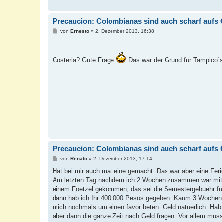
Precaucion: Colombianas sind auch scharf aufs 
B
von
Ernesto
»
2. Dezember 2013, 16:38
e
i
t
r
Costeria? Gute Frage
Das war der Grund für Tampico´s
a
g
Precaucion: Colombianas sind auch scharf aufs 
B
von
Renato
»
2. Dezember 2013, 17:14
e
i
Hat bei mir auch mal eine gemacht. Das war aber eine Feri
t
Am letzten Tag nachdem ich 2 Wochen zusammen war mit Ih
r
a
einem Foetzel gekommen, das sei die Semestergebuehr fue
g
dann hab ich Ihr 400.000 Pesos gegeben. Kaum 3 Wochen 
mich nochmals um einen favor beten. Geld natuerlich. Hab 
aber dann die ganze Zeit nach Geld fragen. Vor allem muss