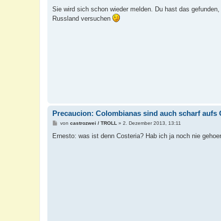
e
i
Sie wird sich schon wieder melden. Du hast das gefunden,
t
Russland versuchen
r
a
g
Precaucion: Colombianas sind auch scharf aufs 
B
von
castrozwei / TROLL
»
2. Dezember 2013, 13:11
e
i
Ernesto: was ist denn Costeria? Hab ich ja noch nie gehoert
t
r
a
g