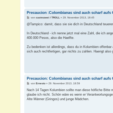
Precaucion :Colombianas sind auch scharf aufs 
B
von
castrozwei / TROLL
»
29. November 2013, 18:45
e
i
@Tampico: damit, dass sie sie dich in Deutschland teuerer
t
r
a
In Deutschland - ich nenne jetzt mal eine Zahl, die ich an
g
400.000 Pesos, also die Haelfte.
Zu bedenken ist allerdings, dass du in Kolumbien offenbar 
sich auch rechtfertigen, gar nichts zu zahlen. Haengt also 
Precaucion: Colombianas sind auch scharf aufs 
B
von
Ernesto
»
29. November 2013, 18:59
e
i
Nach 14 Tagen Kolumbien sollte man diese höfliche Bitte
t
glaube ich nicht. Schön wäre es wenn er Verantwortungsgefüh
r
a
Alte Männer (Gringos) und junge Mädchen.
g