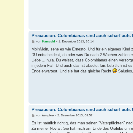
Precaucion: Colombianas sind auch scharf aufs 
B
von
Kamachi
»
1. Dezember 2013, 20:14
e
i
MoinMoin, sehe es wie Ernesto. Und für ein eigenes Kind z
t
DU entscheidest, ob oder was Du nach 2 Wochen zahlen m
r
a
Liebe ... nuja. Du weisst, dass Colombianas einen Versorge
g
in jedem Fall. Und auch das ist absolut fair. Letztlich i
Ende erwartest. Und sie hat das gleiche Recht
Saludos, 
Precaucion: Colombianas sind auch scharf aufs 
B
von
tampico
»
2. Dezember 2013, 09:57
e
i
Es ist naürlich richtig, das man seinen "Vaterpflichten" 
t
Zu meiner Novia : Sie hat mich am Ende des Uralubs um e
r
a