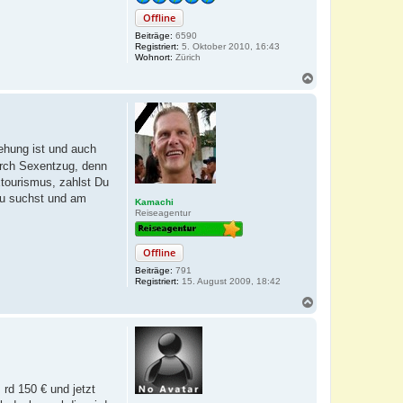
Offline
Beiträge:
6590
Registriert:
5. Oktober 2010, 16:43
Wohnort:
Zürich
N
a
c
h
o
b
iehung ist und auch
e
rch Sexentzug, denn
n
xtourismus, zahlst Du
 Du suchst und am
Kamachi
Reiseagentur
Offline
Beiträge:
791
Registriert:
15. August 2009, 18:42
N
a
c
h
o
b
e
rd 150 € und jetzt
n