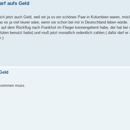
rf aufs Geld
 jetzt auch Geld, weil wir ja so ein schönes Paar in Kolumbien waren, möch
das es ja viel teurer wäre, wenn sie schon bei mir in Deutschland leben würde.
auf dem Rückflug nach Frankfurt im Flieger kennengelernt habe, der hat bei
ten benutzt hatte) und muß jetzt monatlich ordentlich zahlen ( dafür darf er
n )
Geld
achkommen muss.