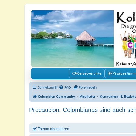
Kolumbienforum - Das grosse Foru
Reisen, Auswandern, Kultur, Politik, Geschichte und Visum in Kolumb
Reiseberichte
Visabestim
Schnellzugriff
FAQ
Forenregeln
Kolumbien Community
Mitglieder
Kennenlern- & Bezieh
Precaucion: Colombianas sind auch sch
Thema abonnieren