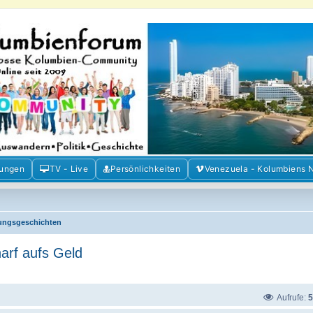
m der Freunde Kolumbiens
ien und Venezuela. Austausch, Erfahrungen und Gemeinschaft im Kolumbienforum
mungen
TV - Live
Persönlichkeiten
Venezuela - Kolumbiens 
ungsgeschichten
arf aufs Geld
Aufrufe:
5