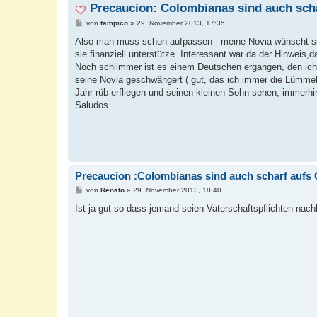
Precaucion: Colombianas sind auch scha
B
von
tampico
»
29. November 2013, 17:35
e
i
Also man muss schon aufpassen - meine Novia wünscht sich
t
sie finanziell unterstütze. Interessant war da der Hinweis,
r
a
Noch schlimmer ist es einem Deutschen ergangen, den ich 
g
seine Novia geschwängert ( gut, das ich immer die Lümmeltü
Jahr rüb erfliegen und seinen kleinen Sohn sehen, immerhi
Saludos
Precaucion :Colombianas sind auch scharf aufs 
B
von
Renato
»
29. November 2013, 18:40
e
i
Ist ja gut so dass jemand seien Vaterschaftspflichten n
t
r
a
g