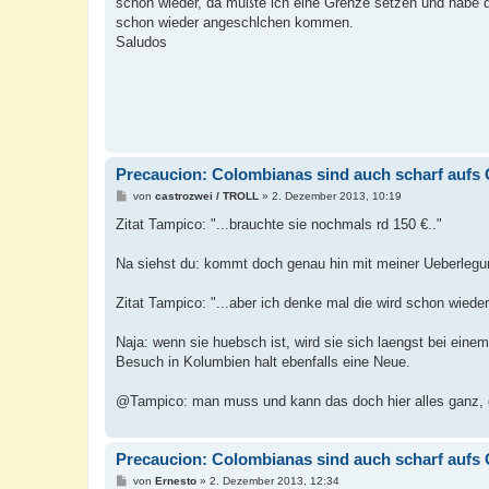
schon wieder, da mußte ich eine Grenze setzen und habe das
g
schon wieder angeschlchen kommen.
Saludos
Precaucion: Colombianas sind auch scharf aufs 
B
von
castrozwei / TROLL
»
2. Dezember 2013, 10:19
e
i
Zitat Tampico: "...brauchte sie nochmals rd 150 €.."
t
r
a
Na siehst du: kommt doch genau hin mit meiner Ueberleg
g
Zitat Tampico: "...aber ich denke mal die wird schon wie
Naja: wenn sie huebsch ist, wird sie sich laengst bei eine
Besuch in Kolumbien halt ebenfalls eine Neue.
@Tampico: man muss und kann das doch hier alles ganz, g
Precaucion: Colombianas sind auch scharf aufs 
B
von
Ernesto
»
2. Dezember 2013, 12:34