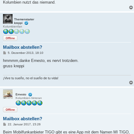
Kolumbien nutzt das niemand.
Themenstarter
kreppi
Kolumbienfan
Offline
Mailbox abstellen?
B
5. Dezember 2013, 18:10
e
i
hmmmm,danke Ernesto, es nervt trotzdem.
t
gruss kreppi
r
a
g
¡Vive tu sueño, no el sueño de tu vida!
Ernesto
Kolumbien-Veteran
Offline
Mailbox abstellen?
B
22. Januar 2017, 15:26
e
i
Beim Mobilfunkanbieter TIGO gibt es eine App mit dem Namen MI TIGO,