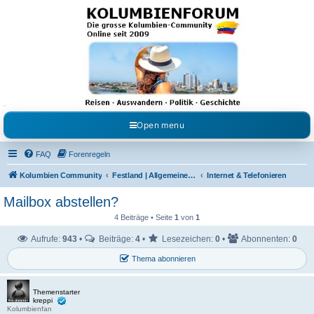
Kolumbienforum - Das
grosse Forum der
Freunde Kolumbiens
Reisen, Auswandern, Kultur, Politik, Geschichte und Visum in Kolumbien und Venezuela.
Austausch, Erfahrungen und Gemeinschaft im Kolumbienforum
Open menu
FAQ
Forenregeln
Kolumbien Community
Festland | Allgemeine Fragen
Internet & Telefonieren
Mailbox abstellen?
4 Beiträge • Seite
1
von
1
Aufrufe:
943
•
Beiträge:
4
•
Lesezeichen:
0
•
Abonnenten:
0
Thema abonnieren
Themenstarter
kreppi
Kolumbienfan