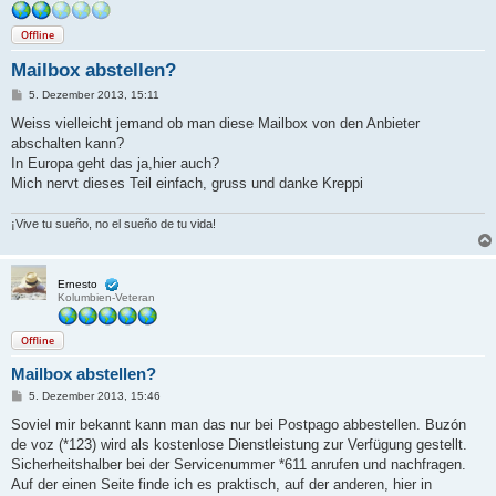
Offline
Mailbox abstellen?
B
5. Dezember 2013, 15:11
e
i
Weiss vielleicht jemand ob man diese Mailbox von den Anbieter
t
abschalten kann?
r
a
In Europa geht das ja,hier auch?
g
Mich nervt dieses Teil einfach, gruss und danke Kreppi
¡Vive tu sueño, no el sueño de tu vida!
Ernesto
Kolumbien-Veteran
Offline
Mailbox abstellen?
B
5. Dezember 2013, 15:46
e
i
Soviel mir bekannt kann man das nur bei Postpago abbestellen. Buzón
t
de voz (*123) wird als kostenlose Dienstleistung zur Verfügung gestellt.
r
a
Sicherheitshalber bei der Servicenummer *611 anrufen und nachfragen.
g
Auf der einen Seite finde ich es praktisch, auf der anderen, hier in