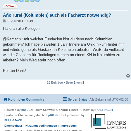
Offline
Año rural (Kolumbien) auch als Facharzt notwendig?
B
9. Juli 2014, 18:49
e
i
Hallo an alle Kollegen,
t
r
a
@Kamachi: mit welcher Fundacion bist du denn nach Kolumbien
g
gekommen? Ich habe bisweilen 1 Jahr Innere am Uniklinikum hinter mir
und würde gerne als Gastarzt in Kolumbien arbeiten. Weißt du vielleicht
wie die Chancen für Radiologen stehen an einem KH in Kolumbien zu
arbeiten? Mein Weg steht noch offen.
Besten Dank!
15 Beiträge • Seite
1
von
1
Kolumbien Community
Server Status
Alle Zeiten sind
UTC+02:00
Powered by
phpBB
® Forum Software © phpBB Limited
• Hostet by
HOSTINGER
Deutsche Übersetzung durch
phpBB.de
• Bot protection by
FULL-STACK
Datenschutz
||
Nutzungsbedingungen
||
Impressum
Time: 0.077s
| Peak Memory Usage: 5.55 MiB | GZIP: On