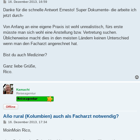
B
16. Dezember 2013, 16:59
e
i
Danke für die schnelle Antwort Ernesto! Super Dokumente- die arbeite ich
t
jetzt durch-
r
a
g
Von Anfang an eine eigene Praxis ist wohl unrealistisch, fürs erste
müsste man sich wohl eine Anstellung bzw. Vertretung suchen.
Üblicherweise macht dies in den meisten Ländern keinen Unterschied
wenn man den Facharzt angerechnet hat.
Bist du auch Mediziner?
Ganz liebe Grüße,
Rico.
Kamachi
Reiseagentur
Offline
Año rural (Kolumbien) auch als Facharzt notwendig?
B
16. Dezember 2013, 17:34
e
i
MoinMoin Rico,
t
r