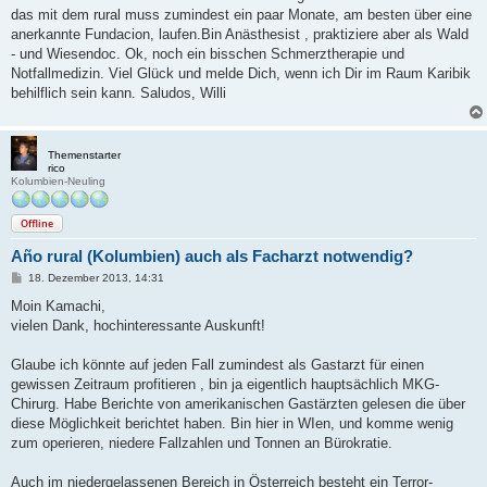
das mit dem rural muss zumindest ein paar Monate, am besten über eine
anerkannte Fundacion, laufen.Bin Anästhesist , praktiziere aber als Wald
- und Wiesendoc. Ok, noch ein bisschen Schmerztherapie und
Notfallmedizin. Viel Glück und melde Dich, wenn ich Dir im Raum Karibik
behilflich sein kann. Saludos, Willi
Themenstarter
rico
Kolumbien-Neuling
Offline
Año rural (Kolumbien) auch als Facharzt notwendig?
B
18. Dezember 2013, 14:31
e
i
Moin Kamachi,
t
vielen Dank, hochinteressante Auskunft!
r
a
g
Glaube ich könnte auf jeden Fall zumindest als Gastarzt für einen
gewissen Zeitraum profitieren , bin ja eigentlich hauptsächlich MKG-
Chirurg. Habe Berichte von amerikanischen Gastärzten gelesen die über
diese Möglichkeit berichtet haben. Bin hier in WIen, und komme wenig
zum operieren, niedere Fallzahlen und Tonnen an Bürokratie.
Auch im niedergelassenen Bereich in Österreich besteht ein Terror-