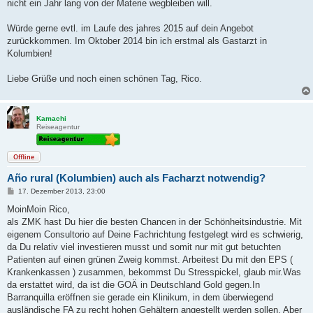
nicht ein Jahr lang von der Materie wegbleiben will.
Würde gerne evtl. im Laufe des jahres 2015 auf dein Angebot
zurückkommen. Im Oktober 2014 bin ich erstmal als Gastarzt in
Kolumbien!
Liebe Grüße und noch einen schönen Tag, Rico.
Kamachi
Reiseagentur
Offline
Año rural (Kolumbien) auch als Facharzt notwendig?
B
17. Dezember 2013, 23:00
e
i
MoinMoin Rico,
t
als ZMK hast Du hier die besten Chancen in der Schönheitsindustrie. Mit
r
a
eigenem Consultorio auf Deine Fachrichtung festgelegt wird es schwierig,
g
da Du relativ viel investieren musst und somit nur mit gut betuchten
Patienten auf einen grünen Zweig kommst. Arbeitest Du mit den EPS (
Krankenkassen ) zusammen, bekommst Du Stresspickel, glaub mir.Was
da erstattet wird, da ist die GOÄ in Deutschland Gold gegen.In
Barranquilla eröffnen sie gerade ein Klinikum, in dem überwiegend
ausländische FA zu recht hohen Gehältern angestellt werden sollen. Aber