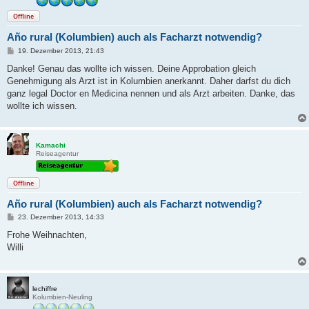
Offline
Año rural (Kolumbien) auch als Facharzt notwendig?
B
19. Dezember 2013, 21:43
e
i
Danke! Genau das wollte ich wissen. Deine Approbation gleich
t
Genehmigung als Arzt ist in Kolumbien anerkannt. Daher darfst du dich
r
a
ganz legal Doctor en Medicina nennen und als Arzt arbeiten. Danke, das
g
wollte ich wissen.
Kamachi
Reiseagentur
Offline
Año rural (Kolumbien) auch als Facharzt notwendig?
B
23. Dezember 2013, 14:33
e
i
Frohe Weihnachten,
t
Willi
r
a
g
lechiffre
Kolumbien-Neuling