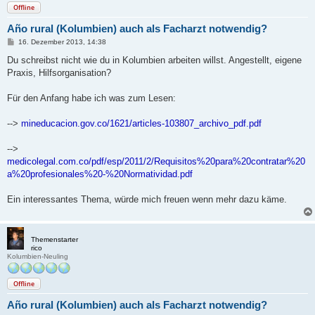
Offline
Año rural (Kolumbien) auch als Facharzt notwendig?
B
16. Dezember 2013, 14:38
e
i
Du schreibst nicht wie du in Kolumbien arbeiten willst. Angestellt, eigene
t
Praxis, Hilfsorganisation?
r
a
g
Für den Anfang habe ich was zum Lesen:
-->
mineducacion.gov.co/1621/articles-103807_archivo_pdf.pdf
-->
medicolegal.com.co/pdf/esp/2011/2/Requisitos%20para%20contratar%20
a%20profesionales%20-%20Normatividad.pdf
Ein interessantes Thema, würde mich freuen wenn mehr dazu käme.
Themenstarter
rico
Kolumbien-Neuling
Offline
Año rural (Kolumbien) auch als Facharzt notwendig?