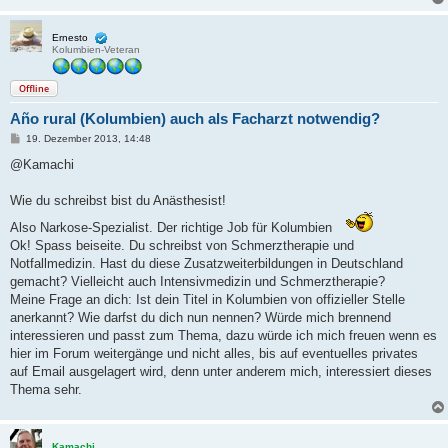
g
Ernesto
Kolumbien-Veteran
Offline
Año rural (Kolumbien) auch als Facharzt notwendig?
B
19. Dezember 2013, 14:48
e
i
@Kamachi
t
r
a
Wie du schreibst bist du Anästhesist!
g
Also Narkose-Spezialist. Der richtige Job für Kolumbien
Ok! Spass beiseite. Du schreibst von Schmerztherapie und
Notfallmedizin. Hast du diese Zusatzweiterbildungen in Deutschland
gemacht? Vielleicht auch Intensivmedizin und Schmerztherapie?
Meine Frage an dich: Ist dein Titel in Kolumbien von offizieller Stelle
anerkannt? Wie darfst du dich nun nennen? Würde mich brennend
interessieren und passt zum Thema, dazu würde ich mich freuen wenn es
hier im Forum weitergänge und nicht alles, bis auf eventuelles privates
auf Email ausgelagert wird, denn unter anderem mich, interessiert dieses
Thema sehr.
Kamachi