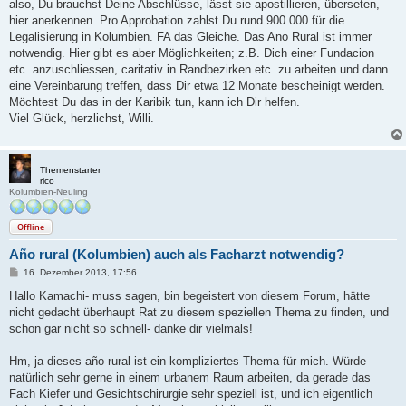
a
also, Du brauchst Deine Abschlüsse, lässt sie apostillieren, überseten,
g
hier anerkennen. Pro Approbation zahlst Du rund 900.000 für die
Legalisierung in Kolumbien. FA das Gleiche. Das Ano Rural ist immer
notwendig. Hier gibt es aber Möglichkeiten; z.B. Dich einer Fundacion
etc. anzuschliessen, caritativ in Randbezirken etc. zu arbeiten und dann
eine Vereinbarung treffen, dass Dir etwa 12 Monate bescheinigt werden.
Möchtest Du das in der Karibik tun, kann ich Dir helfen.
Viel Glück, herzlichst, Willi.
Themenstarter
rico
Kolumbien-Neuling
Offline
Año rural (Kolumbien) auch als Facharzt notwendig?
B
16. Dezember 2013, 17:56
e
i
Hallo Kamachi- muss sagen, bin begeistert von diesem Forum, hätte
t
nicht gedacht überhaupt Rat zu diesem speziellen Thema zu finden, und
r
a
schon gar nicht so schnell- danke dir vielmals!
g
Hm, ja dieses año rural ist ein kompliziertes Thema für mich. Würde
natürlich sehr gerne in einem urbanem Raum arbeiten, da gerade das
Fach Kiefer und Gesichtschirurgie sehr speziell ist, und ich eigentlich