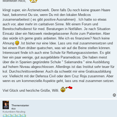
MoinMoin Rico,
r
a
g
klingt super, ein Ärztenetzwerk. Denn falls Du noch keine grauen Haare
hast, bekommst Du sie, wenn Du mit den lokalen Medicos
zusamenarbeitest ( es gibt positive Ausnahmen) . Ich hatte so etwas
auch vor, aber mehr im caritativen Sinne. Mit einem Forum und
Bereitschaftsdienst für med. Beratungen in Notfällen. Je nach Situation
Einsatz über ein Netzwerk niedergelassener Ärzte zum Patienten. Aber
das würde ich gerne gratis anbieten. Wie ich es finanziere? Noch keine
Ahnung
.Ist bisher nur eine Idee. Lass uns mal zusammensetzen und
bei einem Rum drüber quatschen, was wir auf die Beine stellen können.
Interessant finde ich auch eine Schule für Rettungsassistenten. Es gibt
hier ein paar wenige, gut ausgebildete Paramedicos. Die haben meist
über die in Spanien gegründete Schule " Salamandra " eine Ausbildung
auf hohem Niveau abgeschlossen. Allerdings ist das Institut sehr teuer für
kol. Durchschnittsverdiener. Auch da schwebt mir eine Gratisausbildung
vor. Vielleicht mit der Defensa Civil oder dem Cruz Roja zusammen. Aber
wenn es um kommerzielle Aspekte geht, lass uns mal zusammen setzen.
Viel Glück und herzliche Grüße, Willi.
Themenstarter
rico
Kolumbien-Neuling