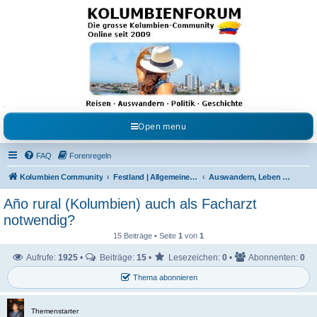
Kolumbienforum - Das
grosse Forum der
Freunde Kolumbiens
Reisen, Auswandern, Kultur, Politik, Geschichte und Visum in Kolumbien und Venezuela.
Austausch, Erfahrungen und Gemeinschaft im Kolumbienforum
Open menu
FAQ
Forenregeln
Kolumbien Community
Festland | Allgemeine Fragen
Auswandern, Leben & Arbeiten in Kolumbien
Año rural (Kolumbien) auch als Facharzt
notwendig?
15 Beiträge • Seite
1
von
1
Aufrufe:
1925
•
Beiträge:
15
•
Lesezeichen:
0
•
Abonnenten:
0
Thema abonnieren
Themenstarter