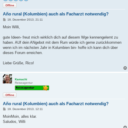
Offline
Año rural (Kolumbien) auch als Facharzt notwendig?
B
18. Dezember 2013, 21:11
e
i
Moin Willi,
t
r
a
gute Ideen- freut mich wirklich dich auf diesem Wge kennengelernt zu
g
haben. AUf dein ANgebot mit dem Rum würde ich gerne zurückkommen
wenn ich im nächsten Jahr in Kolumbien bin- hoffe ich kann dich über
dieses Forum erreichen.
Liebe Grüße, Rico!
Kamachi
Reiseagentur
Offline
Año rural (Kolumbien) auch als Facharzt notwendig?
B
19. Dezember 2013, 12:11
e
i
MoinMoin, alles klar.
t
Saludos, Willi
r
a