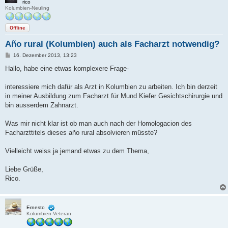
rico
Kolumbien-Neuling
Offline
Año rural (Kolumbien) auch als Facharzt notwendig?
B
16. Dezember 2013, 13:23
e
i
Hallo, habe eine etwas komplexere Frage-
t
r
a
interessiere mich dafür als Arzt in Kolumbien zu arbeiten. Ich bin derzeit
g
in meiner Ausbildung zum Facharzt für Mund Kiefer Gesichtschirurgie und
bin ausserdem Zahnarzt.
Was mir nicht klar ist ob man auch nach der Homologacion des
Facharzttitels dieses año rural absolvieren müsste?
Vielleicht weiss ja jemand etwas zu dem Thema,
Liebe Grüße,
Rico.
Ernesto
Kolumbien-Veteran