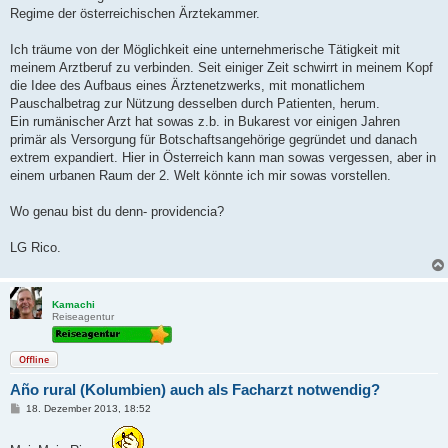
Regime der österreichischen Ärztekammer.
Ich träume von der Möglichkeit eine unternehmerische Tätigkeit mit
meinem Arztberuf zu verbinden. Seit einiger Zeit schwirrt in meinem Kopf
die Idee des Aufbaus eines Ärztenetzwerks, mit monatlichem
Pauschalbetrag zur Nützung desselben durch Patienten, herum.
Ein rumänischer Arzt hat sowas z.b. in Bukarest vor einigen Jahren
primär als Versorgung für Botschaftsangehörige gegründet und danach
extrem expandiert. Hier in Österreich kann man sowas vergessen, aber in
einem urbanen Raum der 2. Welt könnte ich mir sowas vorstellen.
Wo genau bist du denn- providencia?
LG Rico.
Kamachi
Reiseagentur
Offline
Año rural (Kolumbien) auch als Facharzt notwendig?
B
18. Dezember 2013, 18:52
e
i
t