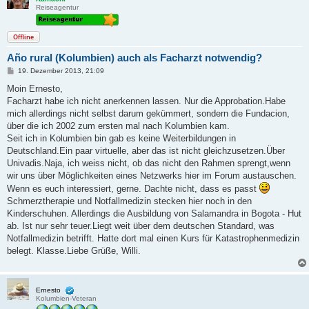
Reiseagentur
Offline
Año rural (Kolumbien) auch als Facharzt notwendig?
B
19. Dezember 2013, 21:09
e
i
Moin Ernesto,
t
Facharzt habe ich nicht anerkennen lassen. Nur die Approbation.Habe
r
a
mich allerdings nicht selbst darum gekümmert, sondern die Fundacion,
g
über die ich 2002 zum ersten mal nach Kolumbien kam.
Seit ich in Kolumbien bin gab es keine Weiterbildungen in
Deutschland.Ein paar virtuelle, aber das ist nicht gleichzusetzen.Über
Univadis.Naja, ich weiss nicht, ob das nicht den Rahmen sprengt,wenn
wir uns über Möglichkeiten eines Netzwerks hier im Forum austauschen.
Wenn es euch interessiert, gerne. Dachte nicht, dass es passt
Schmerztherapie und Notfallmedizin stecken hier noch in den
Kinderschuhen. Allerdings die Ausbildung von Salamandra in Bogota - Hut
ab. Ist nur sehr teuer.Liegt weit über dem deutschen Standard, was
Notfallmedizin betrifft. Hatte dort mal einen Kurs für Katastrophenmedizin
belegt. Klasse.Liebe Grüße, Willi.
Ernesto
Kolumbien-Veteran