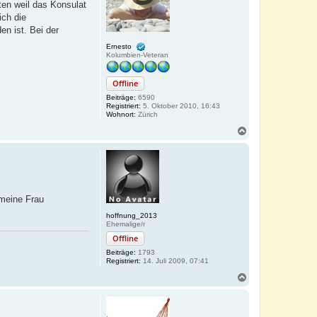
ten weil das Konsulat
e
ich die
n
n ist. Bei der
Ernesto
Kolumbien-Veteran
Offline
Beiträge:
6590
Registriert:
5. Oktober 2010, 16:43
Wohnort:
Zürich
N
a
c
h
o
b
e
 meine Frau
n
hoffnung_2013
Ehemalige/r
Offline
Beiträge:
1793
Registriert:
14. Juli 2009, 07:41
N
a
c
h
o