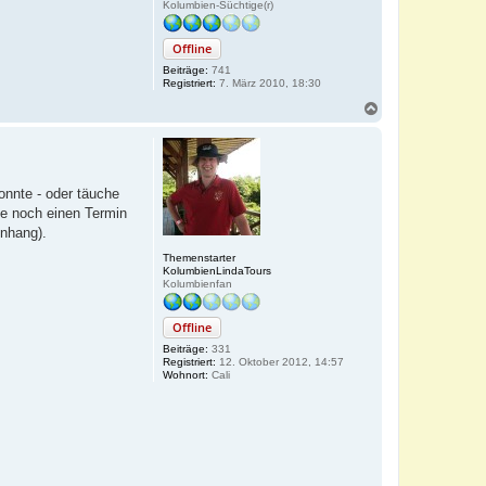
Kolumbien-Süchtige(r)
Offline
Beiträge:
741
Registriert:
7. März 2010, 18:30
N
a
c
h
o
b
onnte - oder täuche
e
te noch einen Termin
n
Anhang).
Themenstarter
KolumbienLindaTours
Kolumbienfan
Offline
Beiträge:
331
Registriert:
12. Oktober 2012, 14:57
Wohnort:
Cali