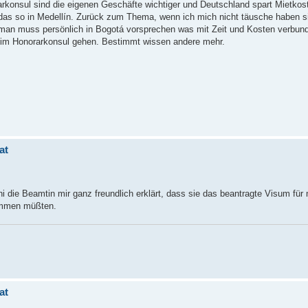
konsul sind die eigenen Geschäfte wichtiger und Deutschland spart Mietkos
 das so in Medellín. Zurück zum Thema, wenn ich mich nicht täusche haben s
an muss persönlich in Bogotá vorsprechen was mit Zeit und Kosten verbunde
beim Honorarkonsul gehen. Bestimmt wissen andere mehr.
at
 die Beamtin mir ganz freundlich erklärt, dass sie das beantragte Visum für
ommen müßten.
at