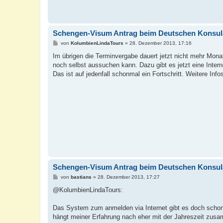
Schengen-Visum Antrag beim Deutschen Konsul
B
von
KolumbienLindaTours
»
28. Dezember 2013, 17:16
e
i
Im übrigen die Terminvergabe dauert jetzt nicht mehr Mon
t
noch selbst aussuchen kann. Dazu gibt es jetzt eine Inter
r
a
Das ist auf jedenfall schonmal ein Fortschritt. Weitere I
g
Schengen-Visum Antrag beim Deutschen Konsul
B
von
bastians
»
28. Dezember 2013, 17:27
e
i
@KolumbienLindaTours:
t
r
a
Das System zum anmelden via Internet gibt es doch schon 
g
hängt meiner Erfahrung nach eher mit der Jahreszeit zusa