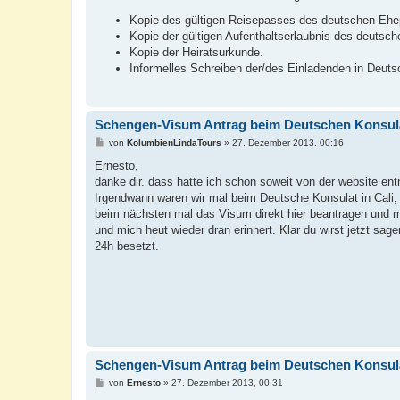
Kopie des gültigen Reisepasses des deutschen Ehe
Kopie der gültigen Aufenthaltserlaubnis des deutsch
Kopie der Heiratsurkunde.
Informelles Schreiben der/des Einladenden in Deutsc
Schengen-Visum Antrag beim Deutschen Konsul
B
von
KolumbienLindaTours
»
27. Dezember 2013, 00:16
e
i
Ernesto,
t
danke dir. dass hatte ich schon soweit von der website e
r
a
Irgendwann waren wir mal beim Deutsche Konsulat in Cali, 
g
beim nächsten mal das Visum direkt hier beantragen und m
und mich heut wieder dran erinnert. Klar du wirst jetzt sag
24h besetzt.
Schengen-Visum Antrag beim Deutschen Konsul
B
von
Ernesto
»
27. Dezember 2013, 00:31
e