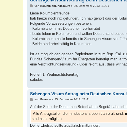
B
von
KolumbienLindaTours
»
25. Dezember 2013, 21:31
e
i
Liebe Kolumbienfreunde,
t
hab hierzu noch nix gefunden. Ich hab gehört das der Ko
r
a
Folgende Voraussetzungen bestehen:
g
- Kolumbianerin mit Deutschem verheiratet
- beide leben in Kolumbien und wollen Deutschland besuch
- Kolumbianerin hatte bereits ein Schengen-Visum vor 2 Ja
- Beide sind arbeitstätig in Kolumbien
Ist es möglich den ganzen Papierkram in zum Bsp. Cali z
Für das Schengen-Visum für Ehegatten benötigt man ja tro
eine Verpflichtungserklärung? Oder reicht aus, dass wir n
Frohen 1. Weihnachtsfeiertag
saludos
Schengen-Visum Antrag beim Deutschen Konsul
B
von
Ernesto
»
25. Dezember 2013, 22:41
e
i
Auf der Seite der Deutschen Botschaft in Bogotá habe ich
t
r
Alle Antragsteller, die mindestens sieben Jahre alt sind
a
sind nicht möglich.
g
Deine Ehefrau sollte zusätzlich mitbringen: