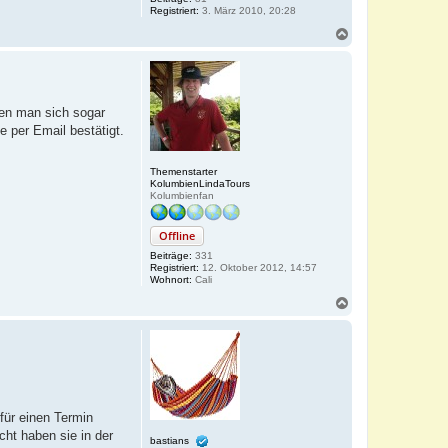
Registriert:
3. März 2010, 20:28
N
a
c
h
o
b
den man sich sogar
e
 per Email bestätigt.
n
Themenstarter
KolumbienLindaTours
Kolumbienfan
Offline
Beiträge:
331
Registriert:
12. Oktober 2012, 14:57
Wohnort:
Cali
N
a
c
h
o
b
e
n
für einen Termin
ht haben sie in der
bastians