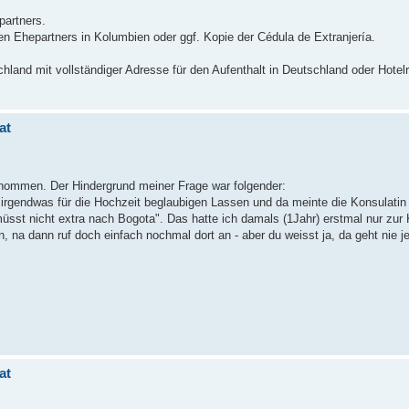
partners.
en Ehepartners in Kolumbien oder ggf. Kopie der Cédula de Extranjería.
hland mit vollständiger Adresse für den Aufenthalt in Deutschland oder Hotel
at
ntnommen. Der Hindergrund meiner Frage war folgender:
irgendwas für die Hochzeit beglaubigen Lassen und da meinte die Konsulatin 
üsst nicht extra nach Bogota". Das hatte ich damals (1Jahr) erstmal nur z
en, na dann ruf doch einfach nochmal dort an - aber du weisst ja, da geht nie j
at