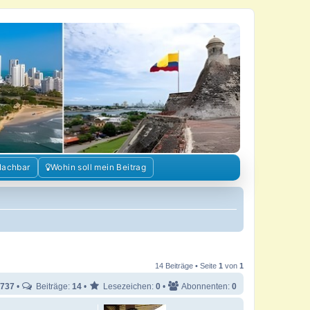
Nachbar
Wohin soll mein Beitrag
14 Beiträge • Seite
1
von
1
737
•
Beiträge:
14
•
Lesezeichen:
0
•
Abonnenten:
0