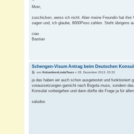
e
i
Moin,
t
r
a
zuschicken, weiss ich nicht. Aber meine Freundin hat ihr
g
sagen und, ich glaube, 8000Peso zahlen. Steht übrigens a
ciao
Bastian
Schengen-Visum Antrag beim Deutschen Konsul
B
von
KolumbienLindaTours
»
28. Dezember 2013, 03:32
e
i
ja das haben wir auch schon ausgetestet und funktioniert 
t
voraussetzungen garnicht nach Bogota muss, sondern das 
r
a
Konsulat vorbeigehen und dann dürfte die Frage ja für allem
g
saludos