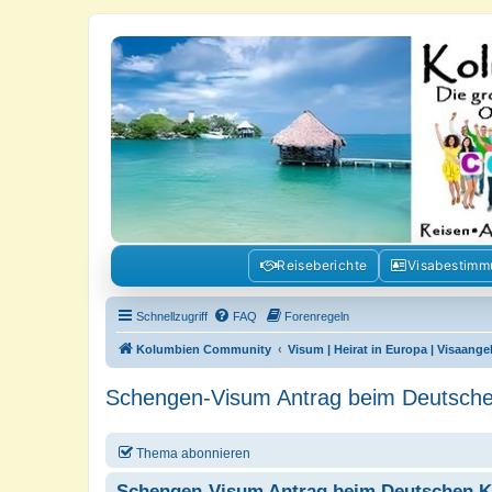
Kolumbienforum - Das grosse Foru
Reisen, Auswandern, Kultur, Politik, Geschichte und Visum in Kolumb
Reiseberichte
Visabestim
Schnellzugriff
FAQ
Forenregeln
Kolumbien Community
Visum | Heirat in Europa | Visaang
Schengen-Visum Antrag beim Deutsche
Thema abonnieren
Schengen-Visum Antrag beim Deutschen K