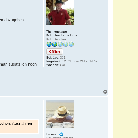
gen abzugeben.
Themenstarter
KolumbienLindaTours
Kolumbienfan
Offline
Beiträge:
331
Registriert:
12. Oktober 2012, 14:57
 man zusätzlich noch
Wohnort:
Cali
N
a
c
h
o
b
e
n
sprechen. Ausnahmen
Ernesto
Kolumbien-Veteran