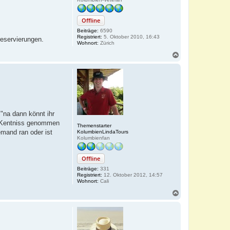
Offline
Beiträge:
6590
Registriert:
5. Oktober 2010, 16:43
reservierungen.
Wohnort:
Zürich
N
a
c
h
o
b
e
n
"na dann könnt ihr
ur Kentniss genommen
Themenstarter
emand ran oder ist
KolumbienLindaTours
Kolumbienfan
Offline
Beiträge:
331
Registriert:
12. Oktober 2012, 14:57
Wohnort:
Cali
N
a
c
h
o
b