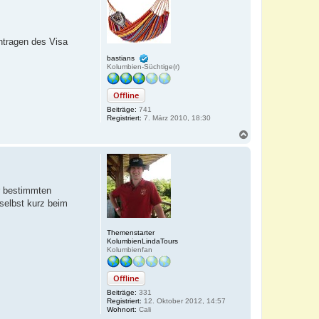
b
e
n
ntragen des Visa
bastians
Kolumbien-Süchtige(r)
Offline
Beiträge:
741
Registriert:
7. März 2010, 18:30
N
a
c
h
o
b
er bestimmten
e
selbst kurz beim
n
Themenstarter
KolumbienLindaTours
Kolumbienfan
Offline
Beiträge:
331
Registriert:
12. Oktober 2012, 14:57
Wohnort:
Cali