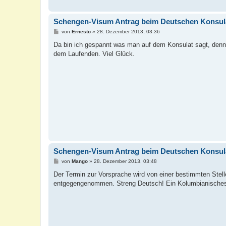
Schengen-Visum Antrag beim Deutschen Konsul
B
von
Ernesto
»
28. Dezember 2013, 03:36
e
i
Da bin ich gespannt was man auf dem Konsulat sagt, denn 
t
dem Laufenden. Viel Glück.
r
a
g
Schengen-Visum Antrag beim Deutschen Konsul
B
von
Mango
»
28. Dezember 2013, 03:48
e
i
Der Termin zur Vorsprache wird von einer bestimmten Stell
t
entgegengenommen. Streng Deutsch! Ein Kolumbianisches
r
a
g