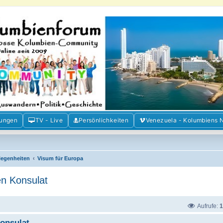
m der Freunde Kolumbiens
ien und Venezuela. Austausch, Erfahrungen und Gemeinschaft im Kolumbienforum
mungen
TV - Live
Persönlichkeiten
Venezuela - Kolumbiens 
elegenheiten
Visum für Europa
n Konsulat
Aufrufe:
1
onsulat