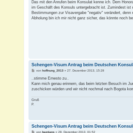
i
Das mit den Anrufen beim Konsulat kenne ich. Dem Honorar
t
im Geschäft des Konsuls untergebracht ist. Zumindest ist
r
a
Bestimmungen zur Visavergabe "negativ" verändert, denn m
g
Abholung bin ich mir nicht ganz sicher, das könnte noch 
Schengen-Visum Antrag beim Deutschen Konsul
B
von
hoffnung_2013
»
27. Dezember 2013, 15:28
e
i
..stimme Ernesto zu..
t
Kann mich genau erinnern, das beim letzten Besuch im Juni
r
a
zuschicken würden und wir nicht nochmal nach Bogota k
g
Gruß
P.
Schengen-Visum Antrag beim Deutschen Konsul
B
von
bastians
»
28. Dezember 2013, 01:52