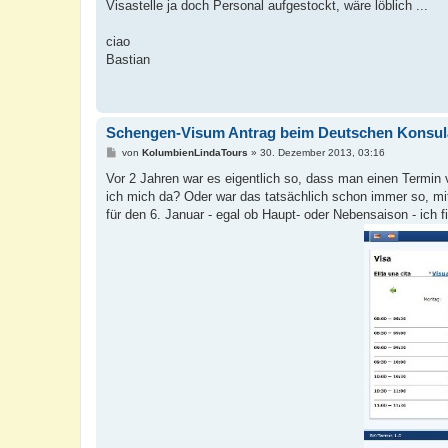
Visastelle ja doch Personal aufgestockt, wäre löblich ...
ciao
Bastian
Schengen-Visum Antrag beim Deutschen Konsul
B
von
KolumbienLindaTours
»
30. Dezember 2013, 03:16
e
i
Vor 2 Jahren war es eigentlich so, dass man einen Termin
t
ich mich da? Oder war das tatsächlich schon immer so, m
r
a
für den 6. Januar - egal ob Haupt- oder Nebensaison - ic
g