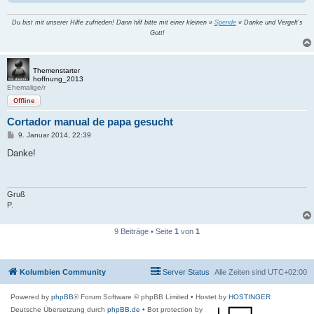
Du bist mit unserer Hilfe zufrieden! Dann hilf bitte mit einer kleinen »
Spende
« Danke und Vergelt's
Gott!
Themenstarter
hoffnung_2013
Ehemalige/r
Offline
Cortador manual de papa gesucht
B
9. Januar 2014, 22:39
e
i
Danke!
t
r
a
g
Gruß
P.
9 Beiträge • Seite
1
von
1
Kolumbien Community
Server Status
Alle Zeiten sind
UTC+02:00
Powered by
phpBB
® Forum Software © phpBB Limited
• Hostet by
HOSTINGER
Deutsche Übersetzung durch
phpBB.de
• Bot protection by