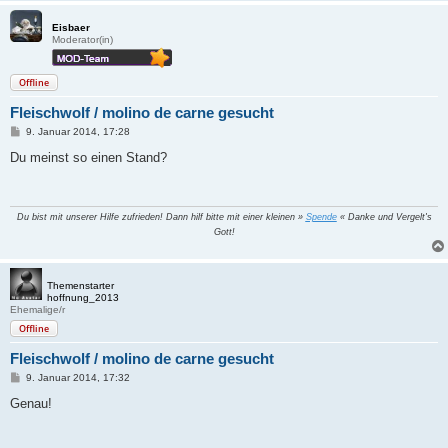
Eisbaer
Moderator(in)
Offline
Fleischwolf / molino de carne gesucht
B
9. Januar 2014, 17:28
e
i
Du meinst so einen Stand?
t
r
a
g
Du bist mit unserer Hilfe zufrieden! Dann hilf bitte mit einer kleinen »
Spende
« Danke und Vergelt's
Gott!
Themenstarter
hoffnung_2013
Ehemalige/r
Offline
Fleischwolf / molino de carne gesucht
B
9. Januar 2014, 17:32
e
i
Genau!
t
r
a