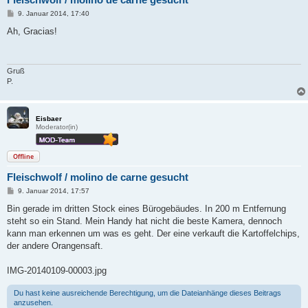
B
9. Januar 2014, 17:40
e
i
Ah, Gracias!
t
r
a
g
Gruß
P.
Eisbaer
Moderator(in)
Offline
Fleischwolf / molino de carne gesucht
B
9. Januar 2014, 17:57
e
i
Bin gerade im dritten Stock eines Bürogebäudes. In 200 m Entfernung
t
steht so ein Stand. Mein Handy hat nicht die beste Kamera, dennoch
r
a
kann man erkennen um was es geht. Der eine verkauft die Kartoffelchips,
g
der andere Orangensaft.
IMG-20140109-00003.jpg
Du hast keine ausreichende Berechtigung, um die Dateianhänge dieses Beitrags
anzusehen.