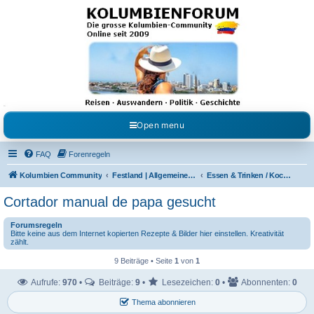
Kolumbienforum - Das
grosse Forum der
Freunde Kolumbiens
Reisen, Auswandern, Kultur, Politik, Geschichte und Visum in Kolumbien und Venezuela.
Austausch, Erfahrungen und Gemeinschaft im Kolumbienforum
Open menu
FAQ
Forenregeln
Kolumbien Community
Festland | Allgemeine Fragen
Essen & Trinken / Koch- Back & Rezeptecke
Cortador manual de papa gesucht
Forumsregeln
Bitte keine aus dem Internet kopierten Rezepte & Bilder hier einstellen. Kreativität
zählt.
9 Beiträge • Seite
1
von
1
Aufrufe:
970
•
Beiträge:
9
•
Lesezeichen:
0
•
Abonnenten:
0
Thema abonnieren