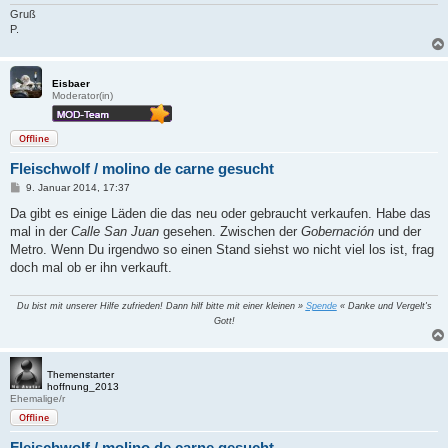
g
Gruß
P.
Eisbaer
Moderator(in)
Offline
Fleischwolf / molino de carne gesucht
B
9. Januar 2014, 17:37
e
i
Da gibt es einige Läden die das neu oder gebraucht verkaufen. Habe das
t
mal in der
Calle San Juan
gesehen. Zwischen der
Gobernación
und der
r
a
Metro. Wenn Du irgendwo so einen Stand siehst wo nicht viel los ist, frag
g
doch mal ob er ihn verkauft.
Du bist mit unserer Hilfe zufrieden! Dann hilf bitte mit einer kleinen »
Spende
« Danke und Vergelt's
Gott!
Themenstarter
hoffnung_2013
Ehemalige/r
Offline
Fleischwolf / molino de carne gesucht