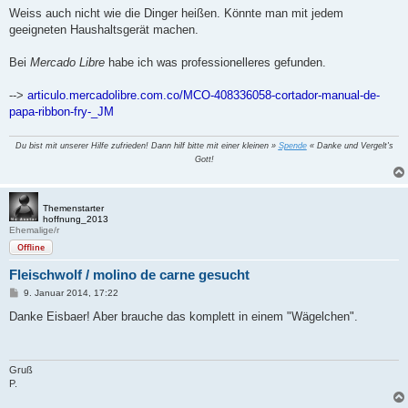
i
Weiss auch nicht wie die Dinger heißen. Könnte man mit jedem
t
geeigneten Haushaltsgerät machen.
r
a
g
Bei
Mercado Libre
habe ich was professionelleres gefunden.
-->
articulo.mercadolibre.com.co/MCO-408336058-cortador-manual-de-
papa-ribbon-fry-_JM
Du bist mit unserer Hilfe zufrieden! Dann hilf bitte mit einer kleinen »
Spende
« Danke und Vergelt's
Gott!
Themenstarter
hoffnung_2013
Ehemalige/r
Offline
Fleischwolf / molino de carne gesucht
B
9. Januar 2014, 17:22
e
i
Danke Eisbaer! Aber brauche das komplett in einem "Wägelchen".
t
r
a
g
Gruß
P.