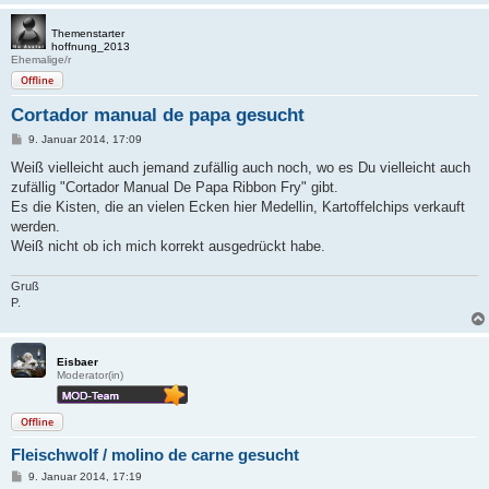
Themenstarter
hoffnung_2013
Ehemalige/r
Offline
Cortador manual de papa gesucht
B
9. Januar 2014, 17:09
e
i
Weiß vielleicht auch jemand zufällig auch noch, wo es Du vielleicht auch
t
zufällig "Cortador Manual De Papa Ribbon Fry" gibt.
r
a
Es die Kisten, die an vielen Ecken hier Medellin, Kartoffelchips verkauft
g
werden.
Weiß nicht ob ich mich korrekt ausgedrückt habe.
Gruß
P.
Eisbaer
Moderator(in)
Offline
Fleischwolf / molino de carne gesucht
B
9. Januar 2014, 17:19
e