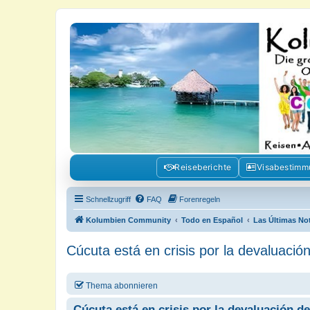
Kolumbienforum - Das grosse Foru
Reisen, Auswandern, Kultur, Politik, Geschichte und Visum in Kolumb
Reiseberichte
Visabestim
Schnellzugriff
FAQ
Forenregeln
Kolumbien Community
Todo en Español
Las Últimas No
Cúcuta está en crisis por la devaluación
Thema abonnieren
Cúcuta está en crisis por la devaluación de