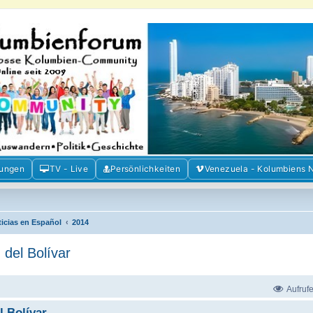
m der Freunde Kolumbiens
ien und Venezuela. Austausch, Erfahrungen und Gemeinschaft im Kolumbienforum
mungen
TV - Live
Persönlichkeiten
Venezuela - Kolumbiens 
ticias en Español
2014
 del Bolívar
Aufruf
l Bolívar