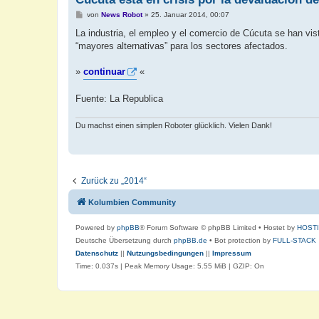
B
von
News Robot
»
25. Januar 2014, 00:07
e
i
La industria, el empleo y el comercio de Cúcuta se han vis
t
“mayores alternativas” para los sectores afectados.
r
a
g
»
continuar
«
Fuente: La Republica
Du machst einen simplen Roboter glücklich. Vielen Dank!
Zurück zu „2014“
Kolumbien Community
Powered by
phpBB
® Forum Software © phpBB Limited
• Hostet by
HOST
Deutsche Übersetzung durch
phpBB.de
• Bot protection by
FULL-STACK
Datenschutz
||
Nutzungsbedingungen
||
Impressum
Time: 0.037s
| Peak Memory Usage: 5.55 MiB | GZIP: On