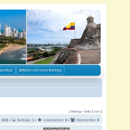
Nachbar
Wohin soll mein Beitrag
1 Beitrag • Seite
1
von
1
e:
833
•
Beiträge:
1
•
Lesezeichen:
0
•
Abonnenten:
0