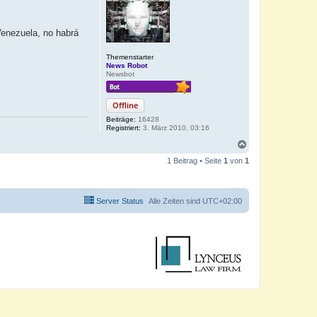
Venezuela, no habrá
Themenstarter
News Robot
Newsbot
Offline
Beiträge:
16428
Registriert:
3. März 2010, 03:16
N
a
1 Beitrag • Seite
1
von
1
c
h
o
b
Server Status
Alle Zeiten sind
UTC+02:00
e
n