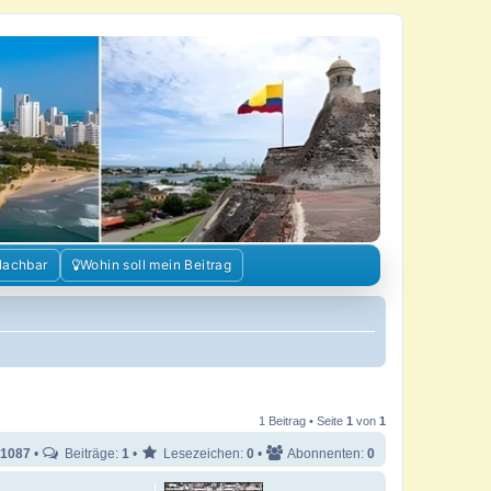
Nachbar
Wohin soll mein Beitrag
1 Beitrag • Seite
1
von
1
1087
•
Beiträge:
1
•
Lesezeichen:
0
•
Abonnenten:
0