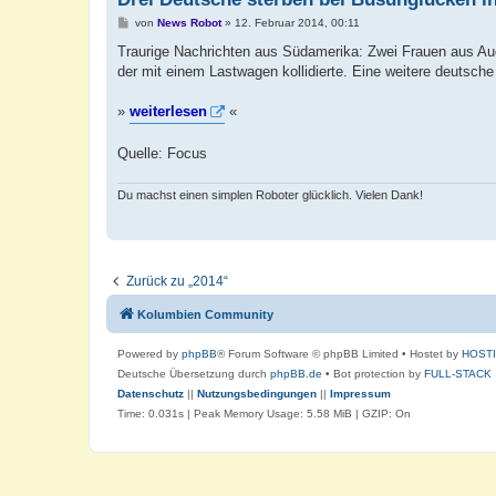
B
von
News Robot
»
12. Februar 2014, 00:11
e
i
Traurige Nachrichten aus Südamerika: Zwei Frauen aus Au
t
der mit einem Lastwagen kollidierte. Eine weitere deutsch
r
a
g
»
weiterlesen
«
Quelle: Focus
Du machst einen simplen Roboter glücklich. Vielen Dank!
Zurück zu „2014“
Kolumbien Community
Powered by
phpBB
® Forum Software © phpBB Limited
• Hostet by
HOST
Deutsche Übersetzung durch
phpBB.de
• Bot protection by
FULL-STACK
Datenschutz
||
Nutzungsbedingungen
||
Impressum
Time: 0.031s
| Peak Memory Usage: 5.58 MiB | GZIP: On