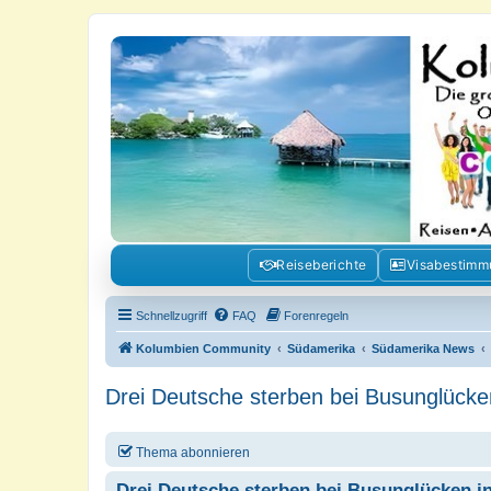
Kolumbienforum - Das grosse Foru
Reisen, Auswandern, Kultur, Politik, Geschichte und Visum in Kolumb
Reiseberichte
Visabestim
Schnellzugriff
FAQ
Forenregeln
Kolumbien Community
Südamerika
Südamerika News
Drei Deutsche sterben bei Busunglücke
Thema abonnieren
Drei Deutsche sterben bei Busunglücken i