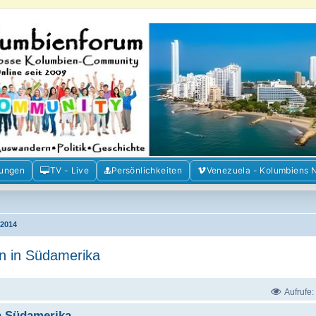
m der Freunde Kolumbiens
ien und Venezuela. Austausch, Erfahrungen und Gemeinschaft im Kolumbienforum
mungen
TV - Live
Persönlichkeiten
Venezuela - Kolumbiens 
2014
n in Südamerika
Aufrufe:
n Südamerika