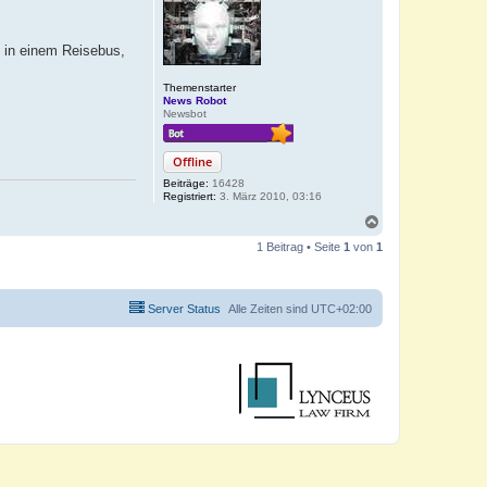
 in einem Reisebus,
Themenstarter
News Robot
Newsbot
Offline
Beiträge:
16428
Registriert:
3. März 2010, 03:16
N
a
1 Beitrag • Seite
1
von
1
c
h
o
b
Server Status
Alle Zeiten sind
UTC+02:00
e
n