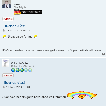
Nasar
Elite Mitglied
Offline
¡Buenos días!
B
13. März 2014, 02:03
e
i
Bienvenido Amigo
t
r
a
g
Fünf sind geladen, zehn sind gekommen, gieß Wasser zur Suppe, heiß alle willkommen.
ColombiaOnline
Kolumbien-Süchtige(r)
Offline
¡Buenos días!
B
13. März 2014, 13:43
e
i
t
Auch von mir ein ganz herzliches Willkommen
r
a
g