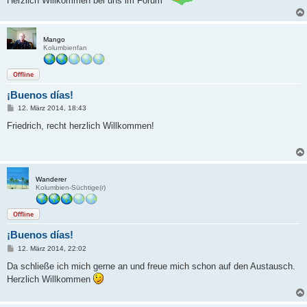
Herzlich Willkommen bei uns im Forum
g
Mango
Kolumbienfan
Offline
¡Buenos días!
B
12. März 2014, 18:43
e
i
Friedrich, recht herzlich Willkommen!
t
r
a
g
Wanderer
Kolumbien-Süchtige(r)
Offline
¡Buenos días!
B
12. März 2014, 22:02
e
i
Da schließe ich mich gerne an und freue mich schon auf den Austausch.
t
Herzlich Willkommen
r
a
g