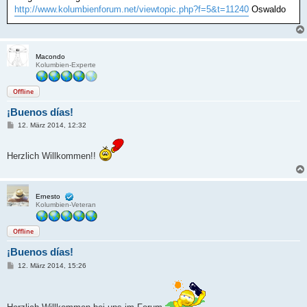
http://www.kolumbienforum.net/viewtopic.php?f=5&t=11240
Oswaldo
Macondo
Kolumbien-Experte
Offline
¡Buenos días!
B
12. März 2014, 12:32
e
i
t
Herzlich Willkommen!!
r
a
g
Ernesto
Kolumbien-Veteran
Offline
¡Buenos días!
B
12. März 2014, 15:26
e
i
t
r
a