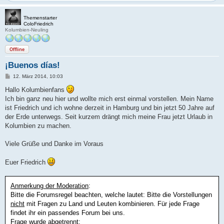
Themenstarter
ColoFriedrich
Kolumbien-Neuling
Offline
¡Buenos días!
B
12. März 2014, 10:03
e
i
Hallo Kolumbienfans
t
Ich bin ganz neu hier und wollte mich erst einmal vorstellen. Mein Name
r
a
ist Friedrich und ich wohne derzeit in Hamburg und bin jetzt 50 Jahre auf
g
der Erde unterwegs. Seit kurzem drängt mich meine Frau jetzt Urlaub in
Kolumbien zu machen.
Viele Grüße und Danke im Voraus
Euer Friedrich
Anmerkung der Moderation
:
Bitte die Forumsregel beachten, welche lautet: Bitte die Vorstellungen
nicht
mit Fragen zu Land und Leuten kombinieren. Für jede Frage
findet ihr ein passendes Forum bei uns.
Frage wurde abgetrennt: