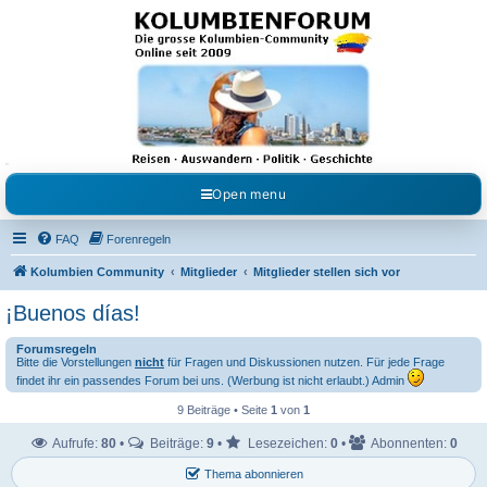
Kolumbienforum - Das
grosse Forum der
Freunde Kolumbiens
Reisen, Auswandern, Kultur, Politik, Geschichte und Visum in Kolumbien und Venezuela.
Austausch, Erfahrungen und Gemeinschaft im Kolumbienforum
Open menu
FAQ
Forenregeln
Kolumbien Community
Mitglieder
Mitglieder stellen sich vor
¡Buenos días!
Forumsregeln
Bitte die Vorstellungen
nicht
für Fragen und Diskussionen nutzen. Für jede Frage
findet ihr ein passendes Forum bei uns. (Werbung ist nicht erlaubt.) Admin
9 Beiträge • Seite
1
von
1
Aufrufe:
80
•
Beiträge:
9
•
Lesezeichen:
0
•
Abonnenten:
0
Thema abonnieren