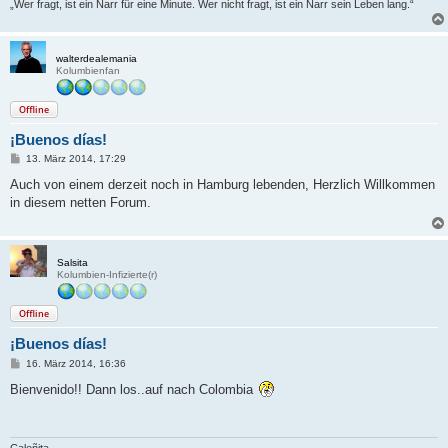
„Wer fragt, ist ein Narr für eine Minute. Wer nicht fragt, ist ein Narr sein Leben lang.“
walterdealemania
Kolumbienfan
Offline
¡Buenos días!
B
13. März 2014, 17:29
e
i
Auch von einem derzeit noch in Hamburg lebenden, Herzlich Willkommen
t
in diesem netten Forum.
r
a
g
Salsita
Kolumbien-Infizierte(r)
Offline
¡Buenos días!
B
16. März 2014, 16:36
e
i
Bienvenido!! Dann los..auf nach Colombia
t
r
a
g
Caleñita