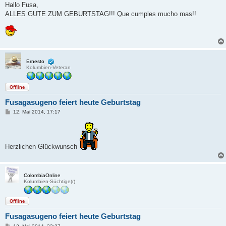
i
Hallo Fusa,
t
ALLES GUTE ZUM GEBURTSTAG!!! Que cumples mucho mas!!
r
a
g
Ernesto
Kolumbien-Veteran
Offline
Fusagasugeno feiert heute Geburtstag
B
12. Mai 2014, 17:17
e
i
t
r
a
Herzlichen Glückwunsch
g
ColombiaOnline
Kolumbien-Süchtige(r)
Offline
Fusagasugeno feiert heute Geburtstag
B