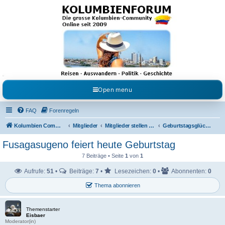
Kolumbienforum - Das
grosse Forum der
Freunde Kolumbiens
Reisen, Auswandern, Kultur, Politik, Geschichte und Visum in Kolumbien und Venezuela.
Austausch, Erfahrungen und Gemeinschaft im Kolumbienforum
Open menu
FAQ
Forenregeln
Kolumbien Community
Mitglieder
Mitglieder stellen sich vor
Geburtstagsglückwünsche
Fusagasugeno feiert heute Geburtstag
7 Beiträge • Seite
1
von
1
Aufrufe:
51
•
Beiträge:
7
•
Lesezeichen:
0
•
Abonnenten:
0
Thema abonnieren
Themenstarter
Eisbaer
Moderator(in)