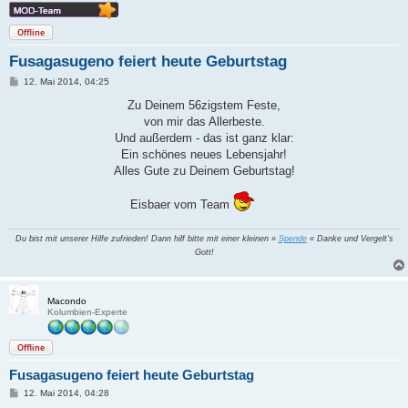
Offline
Fusagasugeno feiert heute Geburtstag
B
12. Mai 2014, 04:25
e
i
Zu Deinem 56zigstem Feste,
t
von mir das Allerbeste.
r
a
Und außerdem - das ist ganz klar:
g
Ein schönes neues Lebensjahr!
Alles Gute zu Deinem Geburtstag!
Eisbaer vom Team
Du bist mit unserer Hilfe zufrieden! Dann hilf bitte mit einer kleinen »
Spende
« Danke und Vergelt's
Gott!
Macondo
Kolumbien-Experte
Offline
Fusagasugeno feiert heute Geburtstag
B
12. Mai 2014, 04:28
e