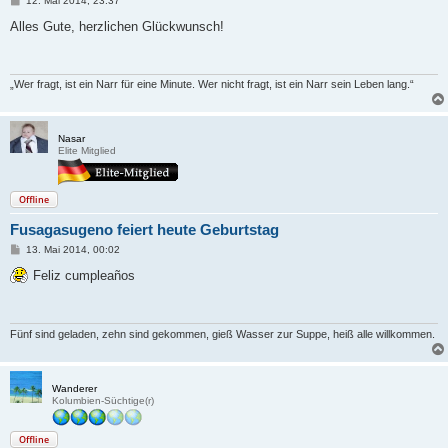
12. Mai 2014, 23:37
e
i
Alles Gute, herzlichen Glückwunsch!
t
r
a
g
„Wer fragt, ist ein Narr für eine Minute. Wer nicht fragt, ist ein Narr sein Leben lang.“
Nasar
Elite Mitglied
Offline
Fusagasugeno feiert heute Geburtstag
B
13. Mai 2014, 00:02
e
i
Feliz cumpleaños
t
r
a
g
Fünf sind geladen, zehn sind gekommen, gieß Wasser zur Suppe, heiß alle willkommen.
Wanderer
Kolumbien-Süchtige(r)
Offline