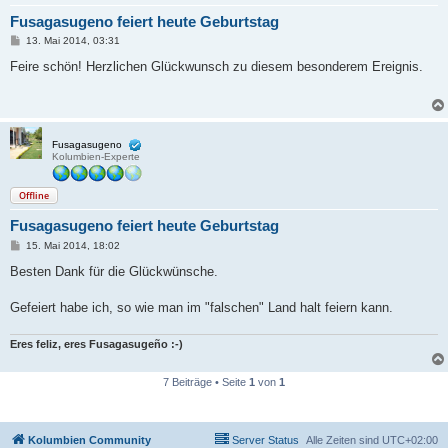
Fusagasugeno feiert heute Geburtstag
B
13. Mai 2014, 03:31
e
i
Feire schön! Herzlichen Glückwunsch zu diesem besonderem Ereignis.
t
r
a
g
Fusagasugeno
Kolumbien-Experte
Offline
Fusagasugeno feiert heute Geburtstag
B
15. Mai 2014, 18:02
e
i
Besten Dank für die Glückwünsche.
t
r
a
Gefeiert habe ich, so wie man im "falschen" Land halt feiern kann.
g
Eres feliz, eres Fusagasugeño :-)
7 Beiträge • Seite
1
von
1
Kolumbien Community
Server Status
Alle Zeiten sind
UTC+02:00