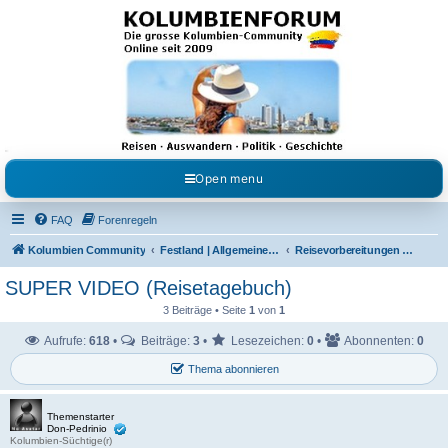
Kolumbienforum - Das
grosse Forum der
Freunde Kolumbiens
Reisen, Auswandern, Kultur, Politik, Geschichte und Visum in Kolumbien und Venezuela.
Austausch, Erfahrungen und Gemeinschaft im Kolumbienforum
Open menu
FAQ
Forenregeln
Kolumbien Community
Festland | Allgemeine Fragen
Reisevorbereitungen & Reiseerfahrungen
SUPER VIDEO (Reisetagebuch)
3 Beiträge • Seite
1
von
1
Aufrufe:
618
•
Beiträge:
3
•
Lesezeichen:
0
•
Abonnenten:
0
Thema abonnieren
Themenstarter
Don-Pedrinio
Kolumbien-Süchtige(r)