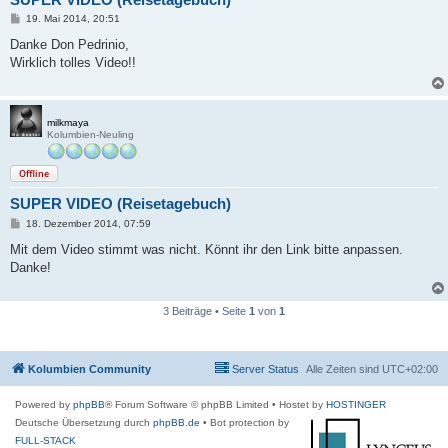
B
19. Mai 2014, 20:51
e
i
Danke Don Pedrinio,
t
Wirklich tolles Video!!
r
a
g
milkmaya
Kolumbien-Neuling
Offline
SUPER VIDEO (Reisetagebuch)
B
18. Dezember 2014, 07:59
e
i
Mit dem Video stimmt was nicht. Könnt ihr den Link bitte anpassen.
t
Danke!
r
a
g
3 Beiträge • Seite
1
von
1
Kolumbien Community
Server Status
Alle Zeiten sind
UTC+02:00
Powered by
phpBB
® Forum Software © phpBB Limited
• Hostet by
HOSTINGER
Deutsche Übersetzung durch
phpBB.de
• Bot protection by
FULL-STACK