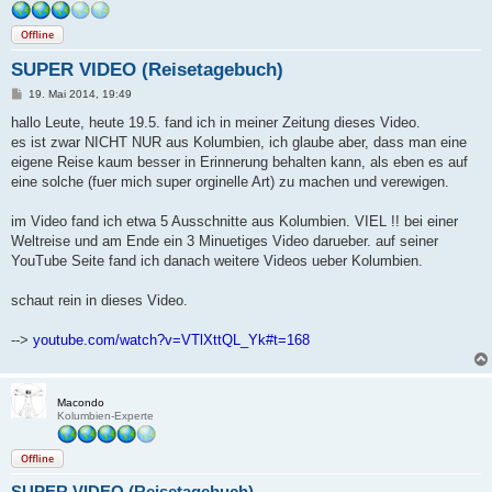
Offline
SUPER VIDEO (Reisetagebuch)
B
19. Mai 2014, 19:49
e
i
hallo Leute, heute 19.5. fand ich in meiner Zeitung dieses Video.
t
es ist zwar NICHT NUR aus Kolumbien, ich glaube aber, dass man eine
r
a
eigene Reise kaum besser in Erinnerung behalten kann, als eben es auf
g
eine solche (fuer mich super orginelle Art) zu machen und verewigen.
im Video fand ich etwa 5 Ausschnitte aus Kolumbien. VIEL !! bei einer
Weltreise und am Ende ein 3 Minuetiges Video darueber. auf seiner
YouTube Seite fand ich danach weitere Videos ueber Kolumbien.
schaut rein in dieses Video.
-->
youtube.com/watch?v=VTlXttQL_Yk#t=168
Macondo
Kolumbien-Experte
Offline
SUPER VIDEO (Reisetagebuch)