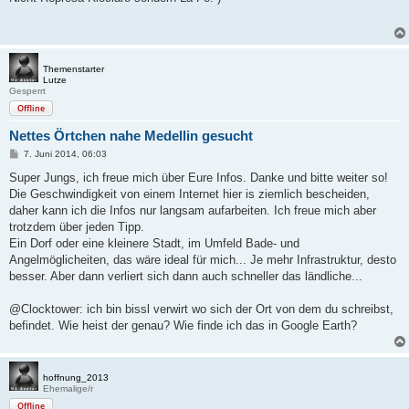
t
r
a
g
Themenstarter
Lutze
Gesperrt
Offline
Nettes Örtchen nahe Medellin gesucht
B
7. Juni 2014, 06:03
e
i
Super Jungs, ich freue mich über Eure Infos. Danke und bitte weiter so!
t
Die Geschwindigkeit von einem Internet hier is ziemlich bescheiden,
r
a
daher kann ich die Infos nur langsam aufarbeiten. Ich freue mich aber
g
trotzdem über jeden Tipp.
Ein Dorf oder eine kleinere Stadt, im Umfeld Bade- und
Angelmöglicheiten, das wäre ideal für mich... Je mehr Infrastruktur, desto
besser. Aber dann verliert sich dann auch schneller das ländliche...
@Clocktower: ich bin bissl verwirt wo sich der Ort von dem du schreibst,
befindet. Wie heist der genau? Wie finde ich das in Google Earth?
hoffnung_2013
Ehemalige/r
Offline