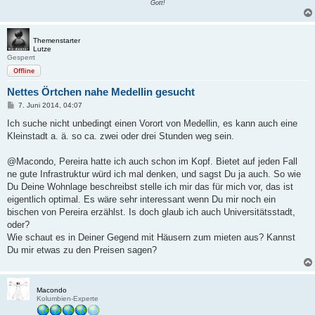
Gott!
Themenstarter
Lutze
Gesperrt
Offline
Nettes Örtchen nahe Medellin gesucht
B
7. Juni 2014, 04:07
e
i
Ich suche nicht unbedingt einen Vorort von Medellin, es kann auch eine
t
Kleinstadt a. ä. so ca. zwei oder drei Stunden weg sein.
r
a
g
@Macondo, Pereira hatte ich auch schon im Kopf. Bietet auf jeden Fall
ne gute Infrastruktur würd ich mal denken, und sagst Du ja auch. So wie
Du Deine Wohnlage beschreibst stelle ich mir das für mich vor, das ist
eigentlich optimal. Es wäre sehr interessant wenn Du mir noch ein
bischen von Pereira erzählst. Is doch glaub ich auch Universitätsstadt,
oder?
Wie schaut es in Deiner Gegend mit Häusern zum mieten aus? Kannst
Du mir etwas zu den Preisen sagen?
Macondo
Kolumbien-Experte