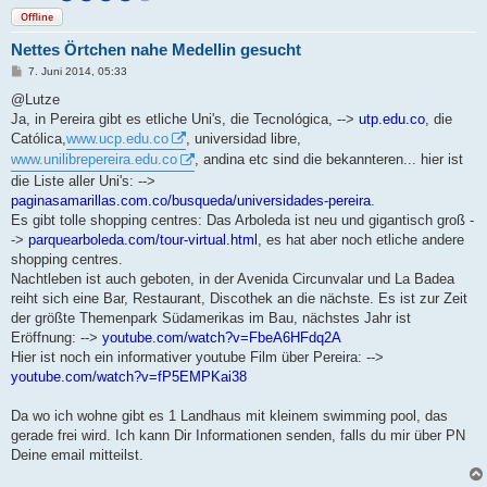
Offline
Nettes Örtchen nahe Medellin gesucht
B
7. Juni 2014, 05:33
e
i
@Lutze
t
Ja, in Pereira gibt es etliche Uni's, die Tecnológica, -->
utp.edu.co
, die
r
a
Católica,
www.ucp.edu.co
, universidad libre,
g
www.unilibrepereira.edu.co
, andina etc sind die bekannteren... hier ist
die Liste aller Uni's: -->
paginasamarillas.com.co/busqueda/universidades-pereira
.
Es gibt tolle shopping centres: Das Arboleda ist neu und gigantisch groß -
->
parquearboleda.com/tour-virtual.html
, es hat aber noch etliche andere
shopping centres.
Nachtleben ist auch geboten, in der Avenida Circunvalar und La Badea
reiht sich eine Bar, Restaurant, Discothek an die nächste. Es ist zur Zeit
der größte Themenpark Südamerikas im Bau, nächstes Jahr ist
Eröffnung: -->
youtube.com/watch?v=FbeA6HFdq2A
Hier ist noch ein informativer youtube Film über Pereira: -->
youtube.com/watch?v=fP5EMPKai38
Da wo ich wohne gibt es 1 Landhaus mit kleinem swimming pool, das
gerade frei wird. Ich kann Dir Informationen senden, falls du mir über PN
Deine email mitteilst.