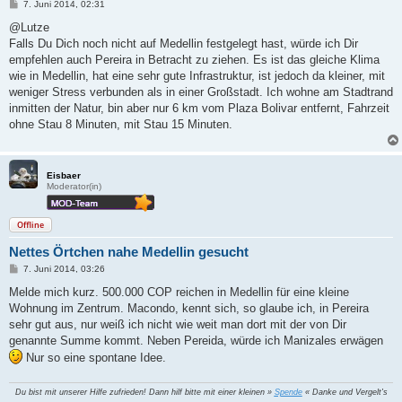
B
7. Juni 2014, 02:31
e
i
@Lutze
t
Falls Du Dich noch nicht auf Medellin festgelegt hast, würde ich Dir
r
a
empfehlen auch Pereira in Betracht zu ziehen. Es ist das gleiche Klima
g
wie in Medellin, hat eine sehr gute Infrastruktur, ist jedoch da kleiner, mit
weniger Stress verbunden als in einer Großstadt. Ich wohne am Stadtrand
inmitten der Natur, bin aber nur 6 km vom Plaza Bolivar entfernt, Fahrzeit
ohne Stau 8 Minuten, mit Stau 15 Minuten.
Eisbaer
Moderator(in)
Offline
Nettes Örtchen nahe Medellin gesucht
B
7. Juni 2014, 03:26
e
i
Melde mich kurz. 500.000 COP reichen in Medellin für eine kleine
t
Wohnung im Zentrum. Macondo, kennt sich, so glaube ich, in Pereira
r
a
sehr gut aus, nur weiß ich nicht wie weit man dort mit der von Dir
g
genannte Summe kommt. Neben Pereida, würde ich Manizales erwägen
Nur so eine spontane Idee.
Du bist mit unserer Hilfe zufrieden! Dann hilf bitte mit einer kleinen »
Spende
« Danke und Vergelt's