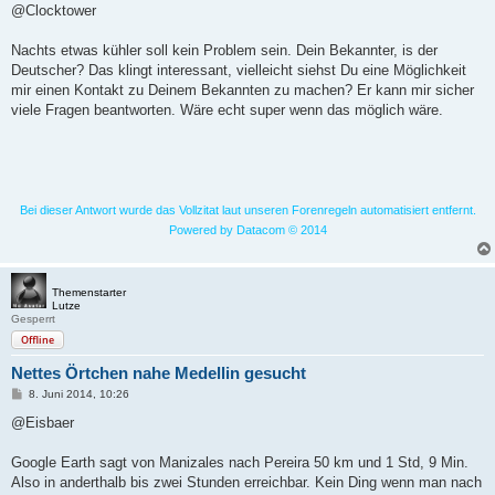
i
@Clocktower
t
r
a
Nachts etwas kühler soll kein Problem sein. Dein Bekannter, is der
g
Deutscher? Das klingt interessant, vielleicht siehst Du eine Möglichkeit
mir einen Kontakt zu Deinem Bekannten zu machen? Er kann mir sicher
viele Fragen beantworten. Wäre echt super wenn das möglich wäre.
Bei dieser Antwort wurde das Vollzitat laut unseren Forenregeln automatisiert entfernt.
Powered by Datacom © 2014
Themenstarter
Lutze
Gesperrt
Offline
Nettes Örtchen nahe Medellin gesucht
B
8. Juni 2014, 10:26
e
i
@Eisbaer
t
r
a
Google Earth sagt von Manizales nach Pereira 50 km und 1 Std, 9 Min.
g
Also in anderthalb bis zwei Stunden erreichbar. Kein Ding wenn man nach