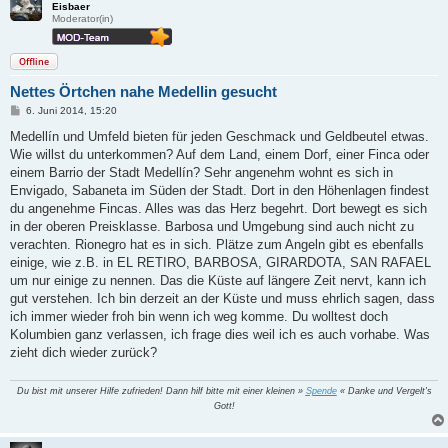
Eisbaer
Moderator(in)
Offline
Nettes Örtchen nahe Medellin gesucht
B
6. Juni 2014, 15:20
e
i
Medellín und Umfeld bieten für jeden Geschmack und Geldbeutel etwas.
t
Wie willst du unterkommen? Auf dem Land, einem Dorf, einer Finca oder
r
a
einem Barrio der Stadt Medellín? Sehr angenehm wohnt es sich in
g
Envigado, Sabaneta im Süden der Stadt. Dort in den Höhenlagen findest
du angenehme Fincas. Alles was das Herz begehrt. Dort bewegt es sich
in der oberen Preisklasse. Barbosa und Umgebung sind auch nicht zu
verachten. Rionegro hat es in sich. Plätze zum Angeln gibt es ebenfalls
einige, wie z.B. in EL RETIRO, BARBOSA, GIRARDOTA, SAN RAFAEL
um nur einige zu nennen. Das die Küste auf längere Zeit nervt, kann ich
gut verstehen. Ich bin derzeit an der Küste und muss ehrlich sagen, dass
ich immer wieder froh bin wenn ich weg komme. Du wolltest doch
Kolumbien ganz verlassen, ich frage dies weil ich es auch vorhabe. Was
zieht dich wieder zurück?
Du bist mit unserer Hilfe zufrieden! Dann hilf bitte mit einer kleinen »
Spende
« Danke und Vergelt's
Gott!