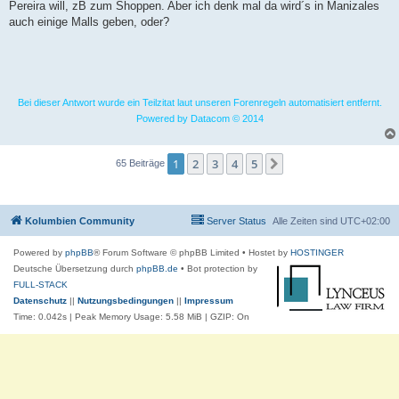
Pereira will, zB zum Shoppen. Aber ich denk mal da wird´s in Manizales
auch einige Malls geben, oder?
Bei dieser Antwort wurde ein Teilzitat laut unseren Forenregeln automatisiert entfernt.
Powered by Datacom © 2014
1
2
3
4
5
Nächste
65 Beiträge
Kolumbien Community
Server Status
Alle Zeiten sind
UTC+02:00
Powered by
phpBB
® Forum Software © phpBB Limited
• Hostet by
HOSTINGER
Deutsche Übersetzung durch
phpBB.de
• Bot protection by
FULL-STACK
Datenschutz
||
Nutzungsbedingungen
||
Impressum
Time: 0.042s
| Peak Memory Usage: 5.58 MiB | GZIP: On