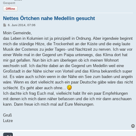
Gesperrt
Offline
Nettes Örtchen nahe Medellin gesucht
B
6. Juni 2014, 07:06
e
i
Moin Gemeinde,
t
das Leben in Kolumien ist ja prinzipiell in Ordnung. Aber irgendwie beginnt
r
a
mich die ständige Hitze, die Trockenheit an der Küste und die ewig laute
g
Musik der Costenos zu jeder Tages- und Nachtzeit zu nerven. Ich war vor
einer Weile mal in der Gegend um Paipa unterwegs, das Klima dort hat
mir gut gefallen. Nun bin ich am überlegen ob ich meinen Wohnort
wechseln soll. Ich dachte dabei an die Gegend um Medellin weil eine
Großstadt in der Nähe sicher von Vorteil und das Klima bekanntlich super
ist. Es wäre auch schön wenn in der Nähe ein See zum baden und angeln
wäre. Wenn es dort vielleicht auch ein paar Deutsche gäbe wäre das nicht
schlecht. Es geht aber auch ohne...
Ich dachte ich frag Euch mal, vielleicht habt Ihr ein paar Empfehlungen
mit denen ich mich dann näher befassen und die ich mir dann anschauen
kann. Dann freue ich mich mal auf Eure Meinungen.
Gruß
Lutze