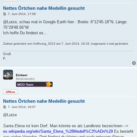
Nettes Örtchen nahe Medellin gesucht
B
7. Juni 2014, 17:58
e
i
@Lutze, schau mal in Google Earth hier : Breite: 6°12'45.18"N; Länge:
t
75°29'48.56"W
r
a
Ich hoffe Du findest es...
g
Zuletzt geändert von
hoffnung_2013
am 7. Juni 2014, 18:16, insgesamt 1-mal geändert.
Gruß
P.
Eisbaer
Moderator(in)
Offline
Nettes Örtchen nahe Medellin gesucht
B
7. Juni 2014, 18:07
e
i
@Lutze
t
r
a
Santa Elena
ist kein Dorf. Man könnte es als Landkreis bezeichnen -->
g
es.wikipedia.org/wiki/Santa_Elena_%28Medell%C3%ADn%29
Es besteht
aus vielen
Veredas
. Dort findest du kleine und auch grössere
Fincas
.