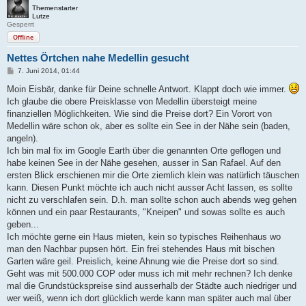
Themenstarter
Lutze
Gesperrt
Offline
Nettes Örtchen nahe Medellin gesucht
B
7. Juni 2014, 01:44
e
i
Moin Eisbär, danke für Deine schnelle Antwort. Klappt doch wie immer.
t
Ich glaube die obere Preisklasse von Medellin übersteigt meine
r
a
finanziellen Möglichkeiten. Wie sind die Preise dort? Ein Vorort von
g
Medellin wäre schon ok, aber es sollte ein See in der Nähe sein (baden,
angeln).
Ich bin mal fix im Google Earth über die genannten Orte geflogen und
habe keinen See in der Nähe gesehen, ausser in San Rafael. Auf den
ersten Blick erschienen mir die Orte ziemlich klein was natürlich täuschen
kann. Diesen Punkt möchte ich auch nicht ausser Acht lassen, es sollte
nicht zu verschlafen sein. D.h. man sollte schon auch abends weg gehen
können und ein paar Restaurants, "Kneipen" und sowas sollte es auch
geben...
Ich möchte gerne ein Haus mieten, kein so typisches Reihenhaus wo
man den Nachbar pupsen hört. Ein frei stehendes Haus mit bischen
Garten wäre geil. Preislich, keine Ahnung wie die Preise dort so sind.
Geht was mit 500.000 COP oder muss ich mit mehr rechnen? Ich denke
mal die Grundstückspreise sind ausserhalb der Städte auch niedriger und
wer weiß, wenn ich dort glücklich werde kann man später auch mal über