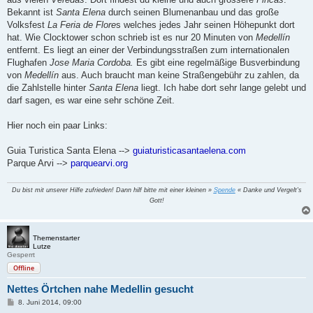
Bekannt ist
Santa Elena
durch seinen Blumenanbau und das große
Volksfest
La Feria de Flore
s welches jedes Jahr seinen Höhepunkt dort
hat. Wie Clocktower schon schrieb ist es nur 20 Minuten von
Medellín
entfernt. Es liegt an einer der Verbindungsstraßen zum internationalen
Flughafen
Jose Maria Cordoba.
Es gibt eine regelmäßige Busverbindung
von
Medellín
aus. Auch braucht man keine Straßengebühr zu zahlen, da
die Zahlstelle hinter
Santa Elena
liegt. Ich habe dort sehr lange gelebt und
darf sagen, es war eine sehr schöne Zeit.
Hier noch ein paar Links:
Guia Turistica Santa Elena -->
guiaturisticasantaelena.com
Parque Arvi -->
parquearvi.org
Du bist mit unserer Hilfe zufrieden! Dann hilf bitte mit einer kleinen »
Spende
« Danke und Vergelt's
Gott!
Themenstarter
Lutze
Gesperrt
Offline
Nettes Örtchen nahe Medellin gesucht
B
8. Juni 2014, 09:00
e