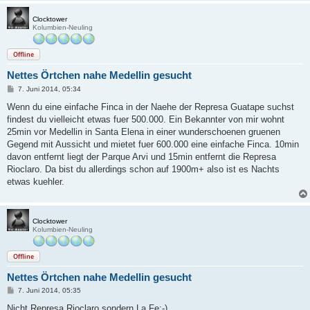
Clocktower
Kolumbien-Neuling
Offline
Nettes Örtchen nahe Medellin gesucht
B
7. Juni 2014, 05:34
e
i
Wenn du eine einfache Finca in der Naehe der Represa Guatape suchst
t
findest du vielleicht etwas fuer 500.000. Ein Bekannter von mir wohnt
r
a
25min vor Medellin in Santa Elena in einer wunderschoenen gruenen
g
Gegend mit Aussicht und mietet fuer 600.000 eine einfache Finca. 10min
davon entfernt liegt der Parque Arvi und 15min entfernt die Represa
Rioclaro. Da bist du allerdings schon auf 1900m+ also ist es Nachts
etwas kuehler.
Clocktower
Kolumbien-Neuling
Offline
Nettes Örtchen nahe Medellin gesucht
B
7. Juni 2014, 05:35
e
i
Nicht Represa Rioclaro sondern La Fe:-)