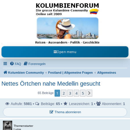
Kolumbienforum - Das
grosse Forum der
Freunde Kolumbiens
Reisen, Auswandern, Kultur, Politik, Geschichte und Visum in Kolumbien und Venezuela.
Austausch, Erfahrungen und Gemeinschaft im Kolumbienforum
Open menu
FAQ
Forenregeln
Kolumbien Community
Festland | Allgemeine Fragen
Allgemeines
Nettes Örtchen nahe Medellin gesucht
1
2
3
4
5
Nächste
65 Beiträge
Aufrufe:
5981
•
Beiträge:
65
•
Lesezeichen:
1
•
Abonnenten:
1
Thema abonnieren
Themenstarter
Lutze