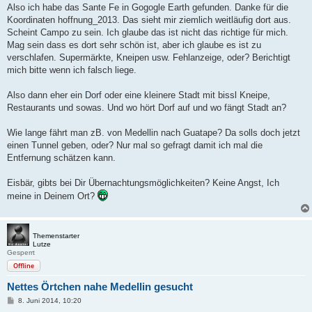
i
Also ich habe das Sante Fe in Gogogle Earth gefunden. Danke für die
t
Koordinaten hoffnung_2013. Das sieht mir ziemlich weitläufig dort aus.
r
a
Scheint Campo zu sein. Ich glaube das ist nicht das richtige für mich.
g
Mag sein dass es dort sehr schön ist, aber ich glaube es ist zu
verschlafen. Supermärkte, Kneipen usw. Fehlanzeige, oder? Berichtigt
mich bitte wenn ich falsch liege.
Also dann eher ein Dorf oder eine kleinere Stadt mit bissl Kneipe,
Restaurants und sowas. Und wo hört Dorf auf und wo fängt Stadt an?
Wie lange fährt man zB. von Medellin nach Guatape? Da solls doch jetzt
einen Tunnel geben, oder? Nur mal so gefragt damit ich mal die
Entfernung schätzen kann.
Eisbär, gibts bei Dir Übernachtungsmöglichkeiten? Keine Angst, Ich
meine in Deinem Ort?
Themenstarter
Lutze
Gesperrt
Offline
Nettes Örtchen nahe Medellin gesucht
B
8. Juni 2014, 10:20
e