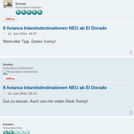
Ernesto
Kolumbien-Veteran
Offline
8 Avianca Inlandsdestinationen NEU ab El Dorado
B
12. Juni 2014, 16:57
e
i
Wertvoller Tipp. Danke Sonny!
t
r
a
g
Andres
Kolumbien-Infizierte(r)
Offline
8 Avianca Inlandsdestinationen NEU ab El Dorado
B
13. Juni 2014, 05:13
e
i
Gut zu wissen. Auch von mir vielen Dank Sonny!
t
r
a
g
Karsten
Kolumbienfan