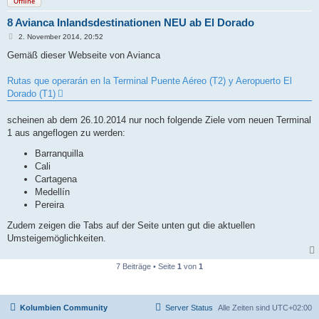
Offline
8 Avianca Inlandsdestinationen NEU ab El Dorado
B
2. November 2014, 20:52
e
i
Gemäß dieser Webseite von Avianca
t
r
a
Rutas que operarán en la Terminal Puente Aéreo (T2) y Aeropuerto El
g
Dorado (T1)
scheinen ab dem 26.10.2014 nur noch folgende Ziele vom neuen Terminal
1 aus angeflogen zu werden:
Barranquilla​​​​​
​Cali
​Cartagena​​
​Medellín​
​Pereira
Zudem zeigen die Tabs auf der Seite unten gut die aktuellen
Umsteigemöglichkeiten.
7 Beiträge • Seite
1
von
1
Kolumbien Community
Server Status
Alle Zeiten sind
UTC+02:00