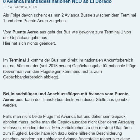
8 Avianca Inlandsdestinationen NEU ab El Dorado
B
14. Juli 2014, 18:05
e
i
Als Folge davon scheint es nun 2 Avianca Busse zwischen dem Terminal
t
1 und dem Puente Aereo zu geben:
r
a
g
Vom
Puente Aereo
aus geht der Bus wie gewohnt zum Terminal 1 von
der Gepäckausgabe aus.
Hier hat sich nichts geändert.
Im
Terminal 1
kommt der Bus nun direkt im nationalen Ankunftsbereich
an, ca. 50m vor der (seit 2013 neuen) Gepäckausgabe für nationale Flüge
(bevor man von den Flugsteigen kommend rechts zum
Gepäckbänderbereich abbiegt).
Bei Inlandsflügen und Anschlussflügen mit Avianca vom Puente
Aereo aus
, kann der Transferbus direkt von dieser Stelle aus genutzt
werden.
Falls man nicht beide Flüge mit Avianca hat und daher sein Gepäck
abholen muss, sollte man die Gepäckausgabe nicht über deren Ausgang
verlassen, sondern die ca. 50m zurückgehen zu den (ersten) Glastüren
zum Flugfeld. Leider habe ich dazu keine hilfreiche Beschilderung
gesehen, sondern nur zahlreiche Avianca Angestellte (daher hier diese