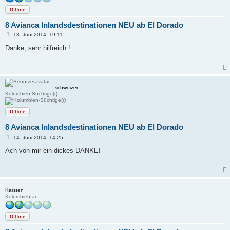
Offline
8 Avianca Inlandsdestinationen NEU ab El Dorado
B
13. Juni 2014, 19:11
e
i
Danke, sehr hilfreich !
t
r
a
g
schweizer
Kolumbien-Süchtige(r)
Offline
8 Avianca Inlandsdestinationen NEU ab El Dorado
B
14. Juni 2014, 14:25
e
i
Ach von mir ein dickes DANKE!
t
r
a
g
Karsten
Kolumbienfan
Offline