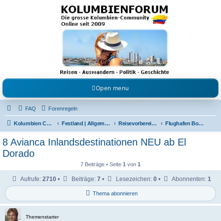
Kolumbienforum - Das
grosse Forum der
Freunde Kolumbiens
Reisen, Auswandern, Kultur, Politik, Geschichte und Visum in Kolumbien und Venezuela.
Austausch, Erfahrungen und Gemeinschaft im Kolumbienforum
Open menu
FAQ
Forenregeln
Kolumbien Community
Festland | Allgemeine Fragen
Reisevorbereitungen & Reiseerfahrungen
Flughafen Bogotá
8 Avianca Inlandsdestinationen NEU ab El
Dorado
7 Beiträge • Seite
1
von
1
Aufrufe:
2710
•
Beiträge:
7
•
Lesezeichen:
0
•
Abonnenten:
1
Thema abonnieren
Themenstarter