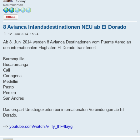
Sonny
Kolumbienfan
Offline
8 Avianca Inlandsdestinationen NEU ab El Dorado
B
12. Juni 2014, 15:24
e
i
Ab 8. Juni 2014 werden 8 Avianca Destinationen vom Puente Aereo an
t
den internationalen Flughafen El Dorado transferiert:
r
a
g
Barranquilla
Bucaramanga
Cali
Cartagena
Medellin
Pasto
Pereira
San Andres
Das erspart Umsteigezeiten bei internationalen Verbindungen ab El
Dorado.
-->
youtube.com/watch?v=fy_lhF4layg