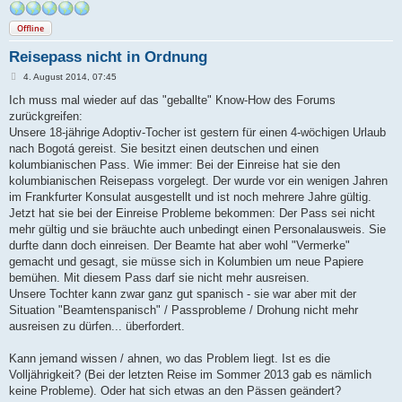
Offline
Reisepass nicht in Ordnung
B
4. August 2014, 07:45
e
i
Ich muss mal wieder auf das "geballte" Know-How des Forums
t
zurückgreifen:
r
a
Unsere 18-jährige Adoptiv-Tocher ist gestern für einen 4-wöchigen Urlaub
g
nach Bogotá gereist. Sie besitzt einen deutschen und einen
kolumbianischen Pass. Wie immer: Bei der Einreise hat sie den
kolumbianischen Reisepass vorgelegt. Der wurde vor ein wenigen Jahren
im Frankfurter Konsulat ausgestellt und ist noch mehrere Jahre gültig.
Jetzt hat sie bei der Einreise Probleme bekommen: Der Pass sei nicht
mehr gültig und sie bräuchte auch unbedingt einen Personalausweis. Sie
durfte dann doch einreisen. Der Beamte hat aber wohl "Vermerke"
gemacht und gesagt, sie müsse sich in Kolumbien um neue Papiere
bemühen. Mit diesem Pass darf sie nicht mehr ausreisen.
Unsere Tochter kann zwar ganz gut spanisch - sie war aber mit der
Situation "Beamtenspanisch" / Passprobleme / Drohung nicht mehr
ausreisen zu dürfen... überfordert.
Kann jemand wissen / ahnen, wo das Problem liegt. Ist es die
Volljährigkeit? (Bei der letzten Reise im Sommer 2013 gab es nämlich
keine Probleme). Oder hat sich etwas an den Pässen geändert?