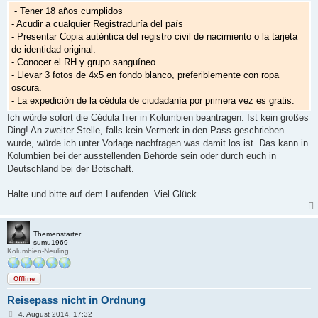
- Tener 18 años cumplidos
- Acudir a cualquier Registraduría del país
- Presentar Copia auténtica del registro civil de nacimiento o la tarjeta
de identidad original.
- Conocer el RH y grupo sanguíneo.
- Llevar 3 fotos de 4x5 en fondo blanco, preferiblemente con ropa
oscura.
- La expedición de la cédula de ciudadanía por primera vez es gratis.
Ich würde sofort die Cédula hier in Kolumbien beantragen. Ist kein großes
Ding! An zweiter Stelle, falls kein Vermerk in den Pass geschrieben
wurde, würde ich unter Vorlage nachfragen was damit los ist. Das kann in
Kolumbien bei der ausstellenden Behörde sein oder durch euch in
Deutschland bei der Botschaft.
Halte und bitte auf dem Laufenden. Viel Glück.
Themenstarter
sumu1969
Kolumbien-Neuling
Offline
Reisepass nicht in Ordnung
B
4. August 2014, 17:32