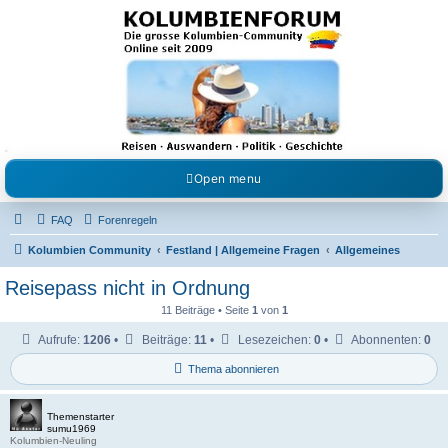
Kolumbienforum - Das
grosse Forum der
Freunde Kolumbiens
Reisen, Auswandern, Kultur, Politik, Geschichte und Visum in Kolumbien und Venezuela.
Austausch, Erfahrungen und Gemeinschaft im Kolumbienforum
Open menu
FAQ
Forenregeln
Kolumbien Community
Festland | Allgemeine Fragen
Allgemeines
Reisepass nicht in Ordnung
11 Beiträge • Seite
1
von
1
Aufrufe:
1206
•
Beiträge:
11
•
Lesezeichen:
0
•
Abonnenten:
0
Thema abonnieren
Themenstarter
sumu1969
Kolumbien-Neuling