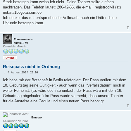
Stadt besorgen kann weiss ich nicht. Deine Tochter sollte einfach
nachfragen. Das Telefon lautet: 286-42-66, die e-mail: registrocivil (at)
notaria1bogota.com.co
Ich denke, das mit entsprechender Vollmacht auch ein Dritter diese
Urkunde besorgen kann.
Themenstarter
sumu1969
Kolumbien-Neuling
Offline
Reisepass nicht in Ordnung
B
4. August 2014, 21:26
e
i
Ich habe mit der Botschaft in Berlin telefoniert. Der Pass verliert mit dem
t
18. Geburtstag seine Gültigkeit - auch wenn das "Verfallsdatum" noch in
r
a
weiter Ferne ist. (Es wäre doch so einfach, der Pass wäre mit dem 18.
g
Geburtstag abgelaufen.) Im Pass wurde vermerkt, dass unsere Tochter
für die Ausreise eine Cedula und einen neuen Pass benötigt.
Ernesto
Kolumbien-Veteran