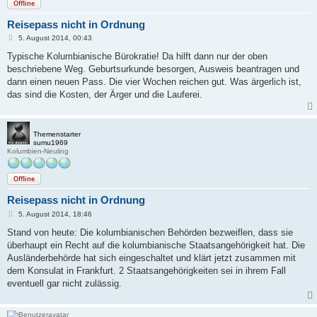
Offline
Reisepass nicht in Ordnung
B
5. August 2014, 00:43
e
i
Typische Kolumbianische Bürokratie! Da hilft dann nur der oben
t
beschriebene Weg. Geburtsurkunde besorgen, Ausweis beantragen und
r
a
dann einen neuen Pass. Die vier Wochen reichen gut. Was ärgerlich ist,
g
das sind die Kosten, der Ärger und die Lauferei.
Themenstarter
sumu1969
Kolumbien-Neuling
Offline
Reisepass nicht in Ordnung
B
5. August 2014, 18:46
e
i
Stand von heute: Die kolumbianischen Behörden bezweiflen, dass sie
t
überhaupt ein Recht auf die kolumbianische Staatsangehörigkeit hat. Die
r
a
Ausländerbehörde hat sich eingeschaltet und klärt jetzt zusammen mit
g
dem Konsulat in Frankfurt. 2 Staatsangehörigkeiten sei in ihrem Fall
eventuell gar nicht zulässig.