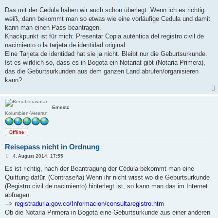
e
i
Das mit der Cedula haben wir auch schon überlegt. Wenn ich es richtig
t
weiß, dann bekommt man so etwas wie eine vorläufige Cedula und damit
r
a
kann man einen Pass beantragen.
g
Knackpunkt ist für mich: Presentar Copia auténtica del registro civil de
nacimiento o la tarjeta de identidad original.
Eine Tarjeta de identidad hat sie ja nicht. Bleibt nur die Geburtsurkunde.
Ist es wirklich so, dass es in Bogota ein Notariat gibt (Notaria Primera),
das die Geburtsurkunden aus dem ganzen Land abrufen/organisieren
kann?
Ernesto
Kolumbien-Veteran
Offline
Reisepass nicht in Ordnung
B
4. August 2014, 17:55
e
i
Es ist richtig, nach der Beantragung der Cédula bekommt man eine
t
Quittung dafür. (Contraseña) Wenn ihr nicht wisst wo die Geburtsurkunde
r
a
(Registro civil de nacimiento) hinterlegt ist, so kann man das im Internet
g
abfragen:
-->
registraduria.gov.co/Informacion/consultaregistro.htm
Ob die Notaria Primera in Bogotá eine Geburtsurkunde aus einer anderen