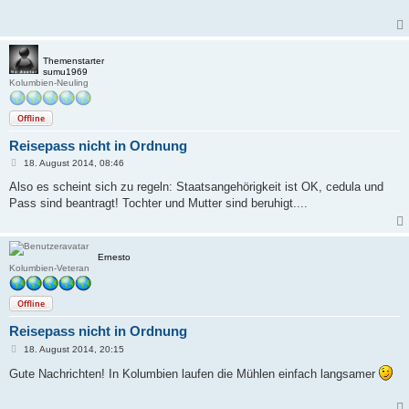
r
a
g
Themenstarter
sumu1969
Kolumbien-Neuling
Offline
Reisepass nicht in Ordnung
B
18. August 2014, 08:46
e
i
Also es scheint sich zu regeln: Staatsangehörigkeit ist OK, cedula und
t
Pass sind beantragt! Tochter und Mutter sind beruhigt....
r
a
g
Ernesto
Kolumbien-Veteran
Offline
Reisepass nicht in Ordnung
B
18. August 2014, 20:15
e
i
Gute Nachrichten! In Kolumbien laufen die Mühlen einfach langsamer
t
r
a