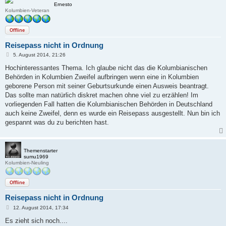
Ernesto
Kolumbien-Veteran
Offline
Reisepass nicht in Ordnung
B
5. August 2014, 21:26
e
i
Hochinteressantes Thema. Ich glaube nicht das die Kolumbianischen
t
Behörden in Kolumbien Zweifel aufbringen wenn eine in Kolumbien
r
a
geborene Person mit seiner Geburtsurkunde einen Ausweis beantragt.
g
Das sollte man natürlich diskret machen ohne viel zu erzählen! Im
vorliegenden Fall hatten die Kolumbianischen Behörden in Deutschland
auch keine Zweifel, denn es wurde ein Reisepass ausgestellt. Nun bin ich
gespannt was du zu berichten hast.
Themenstarter
sumu1969
Kolumbien-Neuling
Offline
Reisepass nicht in Ordnung
B
12. August 2014, 17:34
e
i
Es zieht sich noch....
t