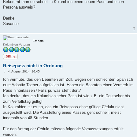
Bekommt man so schnell in Kolumbien einen neuen Pass und einen
Personalausweis?
Danke
Susanne
Ernesto
Kolumbien-Veteran
Offline
Reisepass nicht in Ordnung
B
4. August 2014, 16:45
e
i
Ich vermute, das den Beamten am Zoll, wegen dem schlechten Spanisch
t
eure Adoptiv-Tocher aufgefallen ist. Haben die Beamten einen Vermerk im
r
a
Pass hinterlassen? Falls ja, was steht dort?
g
Ich denke, das ein Kolumbianischer Pass ist wie z.B. ein Deutscher bis
zum Verfallstag gültig!
In Kolumbien ist es so, das ein Reisepass ohne gültige Cédula nicht
ausgestellt wird. Die Ausstellung eines Passes geht schnell, meist
innerhalb von 48 Stunden.
Für den Antrag der Cédula müssen folgende Voraussetzungen erfüllt
werden: