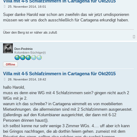
Villa mit 4-5 Schlafzimmern in Cartagena für Okt2015
B
25. November 2014, 16:01
e
i
Super danke Harold war schon am zweifeln das wir jetzt umdisponieren
t
müssen wo wir uns doch ausschließlich für Cartagena erkundigt haben.
r
a
g
Über den Berg ist er näher als zufuß
Don-Pedrinio
Kolumbien-Süchtige(r)
Offline
Villa mit 4-5 Schlafzimmern in Cartagena für Okt2015
B
26. November 2014, 19:42
e
i
hallo Harold,
t
muss es denn eine WG mit 4 Schlafzimmern sein? gingen nicht auch 2
r
a
WGs mit je 2.
g
warum ich das schreibe? in Cartagena wimmelt es von moebilierten
Mietwohnungen. die allermeisten sind mit 2 Schlafzimmern ausgeruestet.
((allerdings auf den Kolumbianer ausgerichtet, der dann mit 6-12
Personen drinnen haust)).
ich selbst kenne nur sehr wenige 3 Zimmer WGs. 4.... uff aber ich kann
bei Gringos nachfragen, die ab dorthin feiern gehen. zumeist mit dem
Privatjet des einen. sollten also solches was du suchst kennen.