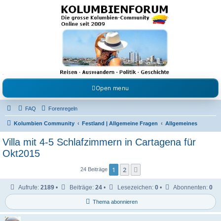
Kolumbienforum - Das
grosse Forum der
Freunde Kolumbiens
Reisen, Auswandern, Kultur, Politik, Geschichte und Visum in Kolumbien und Venezuela.
Austausch, Erfahrungen und Gemeinschaft im Kolumbienforum
Open menu
FAQ
Forenregeln
Kolumbien Community
Festland | Allgemeine Fragen
Allgemeines
Villa mit 4-5 Schlafzimmern in Cartagena für
Okt2015
1
2
Nächste
24 Beiträge
Aufrufe:
2189
•
Beiträge:
24
•
Lesezeichen:
0
•
Abonnenten:
0
Thema abonnieren