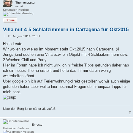
Themenstarter
murat
Kolumbien-Neuling
Offline
Villa mit 4-5 Schlafzimmern in Cartagena für Okt2015
B
15. August 2014, 21:01
e
i
Hallo Leute
t
Wir wollen so wie es im Moment steht Okt.2015 nach Cartagena, (4
r
a
Jungs )und suchen eine Villa bzw. ein Objekt mit 4 Schlaafzimmern usw.
g
2 Wochen Chill und Party.
Hier im Forum habe ich nicht wirklich hilfreiche Tipps gefunden daher hab
ich ein neues Thema erstellt und hoffe das ihr mir da ein wenig
weiterhelfen könnt.
Über google bin ich auf Ferienwohnung-direkt gestoßen wo wir auch einige
gefunden haben aber wollte hier nochmal Fragen ob ihr einpaar Tipps für
mich habt.
Über den Berg ist er näher als zufuß
Ernesto
Kolumbien-Veteran