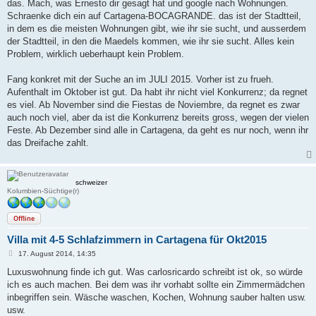
das. Mach, was Ernesto dir gesagt hat und google nach Wohnungen.
Schraenke dich ein auf Cartagena-BOCAGRANDE. das ist der Stadtteil,
in dem es die meisten Wohnungen gibt, wie ihr sie sucht, und ausserdem
der Stadtteil, in den die Maedels kommen, wie ihr sie sucht. Alles kein
Problem, wirklich ueberhaupt kein Problem.
Fang konkret mit der Suche an im JULI 2015. Vorher ist zu frueh.
Aufenthalt im Oktober ist gut. Da habt ihr nicht viel Konkurrenz; da regnet
es viel. Ab November sind die Fiestas de Noviembre, da regnet es zwar
auch noch viel, aber da ist die Konkurrenz bereits gross, wegen der vielen
Feste. Ab Dezember sind alle in Cartagena, da geht es nur noch, wenn ihr
das Dreifache zahlt.
schweizer
Kolumbien-Süchtige(r)
Offline
Villa mit 4-5 Schlafzimmern in Cartagena für Okt2015
B
17. August 2014, 14:35
e
i
Luxuswohnung finde ich gut. Was carlosricardo schreibt ist ok, so würde
t
ich es auch machen. Bei dem was ihr vorhabt sollte ein Zimmermädchen
r
a
inbegriffen sein. Wäsche waschen, Kochen, Wohnung sauber halten usw.
g
usw.