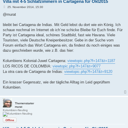
Villa mit 4-5 Schlafzimmern in Cartagena für Okt2015
B
25. November 2014, 15:30
e
i
@murat
t
r
a
bleibt bei Cartagena de Indias. Mit Geld lebst du dort wie ein König. Ich
g
schaue nochmal im Internet ob ich´ne schicke Bleibe für Euch finde. Für
Party ist Cartagena ideal, schönes Stadtbild, fast wie Havana. Viele
Touristen, viele Deutsche Kneipenbesitzer. Gebe in der Suche vom
Forum einfach das Wort Cartagena ein, da findest du noch einiges was
dazu geschrieben wurde, wie z.B. das hier:
Kolumbiens Kolonial-Juwel Cartagena:
viewtopic.php?f=147&t=1187
LOS RICOS DE COLOMBIA:
viewtopic.php?f=147&t=9077
La otra cara de Cartagena de Indias:
viewtopic.php?f=147&t=9120
Ein krasser Gegensatz, wie der tägliche Alltag im Leid geprüftem
Kolumbien.
Themenstarter
murat
Kolumbien-Neuling
Offline