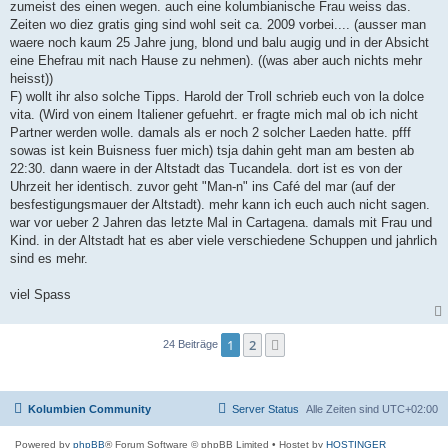
zumeist des einen wegen. auch eine kolumbianische Frau weiss das.
Zeiten wo diez gratis ging sind wohl seit ca. 2009 vorbei.... (ausser man
waere noch kaum 25 Jahre jung, blond und balu augig und in der Absicht
eine Ehefrau mit nach Hause zu nehmen). ((was aber auch nichts mehr
heisst))
F) wollt ihr also solche Tipps. Harold der Troll schrieb euch von la dolce
vita. (Wird von einem Italiener gefuehrt. er fragte mich mal ob ich nicht
Partner werden wolle. damals als er noch 2 solcher Laeden hatte. pfff
sowas ist kein Buisness fuer mich) tsja dahin geht man am besten ab
22:30. dann waere in der Altstadt das Tucandela. dort ist es von der
Uhrzeit her identisch. zuvor geht "Man-n" ins Café del mar (auf der
besfestigungsmauer der Altstadt). mehr kann ich euch auch nicht sagen.
war vor ueber 2 Jahren das letzte Mal in Cartagena. damals mit Frau und
Kind. in der Altstadt hat es aber viele verschiedene Schuppen und jahrlich
sind es mehr.
viel Spass
1
2
Nächste
24 Beiträge
Kolumbien Community
Server Status
Alle Zeiten sind
UTC+02:00
Powered by
phpBB
® Forum Software © phpBB Limited
• Hostet by
HOSTINGER