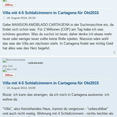
Offline
Villa mit 4-5 Schlafzimmern in Cartagena für Okt2015
B
16. August 2014, 02:24
e
i
Gebe MANSION AMOBLADO CARTAGENA in der Suchmaschine ein, da
t
findet sich schon was. Für 2 Millionen (COP) am Tag habe ich was
r
a
schönes gesehen. Was du suchst ist teuer, daher denke ich etwas mehr
g
teuer oder weniger teuer sollte keine Rolle spielen. Mansion wäre wohl
das was der Villa am nächsten steht. In Cartagena findet wer richtig Geld
hat alles was das Herz begehrt.
carlosricardo
aka Cali
Offline
Villa mit 4-5 Schlafzimmern in Cartagena für Okt2015
B
16. August 2014, 03:06
e
i
Murat: ich kann das einengen, da ich mich in Cartagena auskenne; ich
t
wohne da.
r
a
g
"Villa", also freistehendes Haus, kannst du vergessen - "unbezahlbar"
und auch nicht noetig. Wohnung mit 4 Schlafzimmern - nichts leichter als