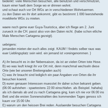
bedenkt: viele Menschen besuchen, alle benutzen und verschmutzen,
kaum einer haelt dem Sorge wo er drinnen wohnt.
und schaut euch vor Ort WGs an in verschiedenen Wohntuermen.
zu den Daten wo ihr dort ankommt, gibt es bestimmt 1 000 leerstehende
moeblierte WGs zu mieten.
waere noch gerne euer Guya-Touristica, aber ich fliege am 2. Juni
zurueck in die CH. passt also von den Daten nicht. (habe schon etliche
Male Menschen Cartagena gezeigt).
uebrigens:
jemanden mieten der euch alles zeigt. KAUM ! findets selber raus was
euer Lieblingsplatz sein wird. ein jemand ist voreingenommen. }
A) ihr besucht es in der Nebensaison, da ist an vielen Orten tote Hose.
B) wo was leuft kriegt ihr vor Ort mit, denn manchmal wechseln diese
Orte (wie bei unseren Breitengraden auch)
C) was ihr braucht sind lediglich ein paar Angaben von Orten die ihr
besuchen koennt.
D) euren genauen Interessen muesstet ihr daher schon bekannt geben.
(06:00 aufstehen - spaetestens 22:00 einschlafen. als Beispiel. hahaha)
als ich damals ab und zu nach Cartagena ging, kam ich nie vor 06:00 ins
Bett und die ersten Sonnenstrahlen des kommenden Tages genoss ich
kaum vor 15:00 Uhr.
E) warum um den heissen Brei reden. Auslaender besuchen Cartagena