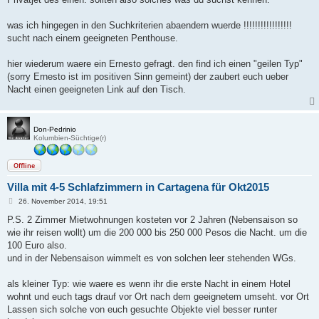
was ich hingegen in den Suchkriterien abaendern wuerde !!!!!!!!!!!!!!!!!
sucht nach einem geeigneten Penthouse.
hier wiederum waere ein Ernesto gefragt. den find ich einen "geilen Typ"
(sorry Ernesto ist im positiven Sinn gemeint) der zaubert euch ueber
Nacht einen geeigneten Link auf den Tisch.
Don-Pedrinio
Kolumbien-Süchtige(r)
Offline
Villa mit 4-5 Schlafzimmern in Cartagena für Okt2015
B
26. November 2014, 19:51
e
i
P.S. 2 Zimmer Mietwohnungen kosteten vor 2 Jahren (Nebensaison so
t
wie ihr reisen wollt) um die 200 000 bis 250 000 Pesos die Nacht. um die
r
a
100 Euro also.
g
und in der Nebensaison wimmelt es von solchen leer stehenden WGs.
als kleiner Typ: wie waere es wenn ihr die erste Nacht in einem Hotel
wohnt und euch tags drauf vor Ort nach dem geeignetem umseht. vor Ort
Lassen sich solche von euch gesuchte Objekte viel besser runter