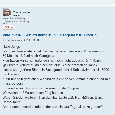
Themenstarter
murat
Kolumbien-Neuling
Offline
Villa mit 4-5 Schlafzimmern in Cartagena für Okt2015
B
24. November 2014, 09:58
e
i
Hallo Jungs
t
So unser Reisedate ist jetzt etwas genauer geworden Wir wollen vom
r
a
30.Mai bis 13.Juni nach Cartagena.
g
Flug haben wir schon gefunden nur noch nicht gebucht für 4 Mann
@ Ernesto kennst du da einen der eine Bleibe empfehlen kann?
eine etwas größere Bleibe in Bocogrande mit 4 Schlaafzimmer bis 600€
pro Person.
Klein und fein geht auch wir sind da nicht so verklemmt. Sauber und fair
muss es sein.
Für ein Fettes Ding sind wir zu wenig in der Gruppe.
Wir wollen in 2 Wochen den Flug buchen.
Wäre für jeden weiteren Tipp dankbar Leute z.B. Partyhöhlen, Bars,
Restaurants..
Am besten jemanden mieten der uns einpaar Tage alles zeigt oder?