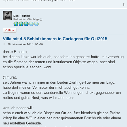
Don-Pedrinio
Kolumbien-Süchtige(r)
Offline
Villa mit 4-5 Schlafzimmern in Cartagena für Okt2015
B
28. November 2014, 00:06
e
i
danke Ernesto,
t
bei diesen Links war ich auch, nachdem ich gepostet hatte. mir verschlug
r
a
es die Sprache der teuren und luxurioesen Objekte wegen. aber sind
g
schon spezielle sachen. wow.
@murat,
seit Jahren war ich immer in den beiden Zwillings-Tuermen am Lago.
habe dort meinen Vermieter der mich auch gut kennt.
zu Beginn waren es dort wundervolle Wohnungen. direkt gegenueber ein
nettes und gutes Rest, was will mann mehr.
was ich sagen will:
schaut euch wirklich die Dinger vor Ort an. fuer identisch gleiche Preise
kriegt ihr eine WG in einer herunter gekommenen Bruchbude oder einem
neu erstellten Gebeude.