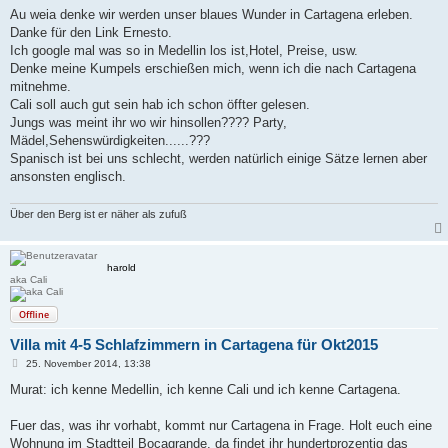
i
Au weia denke wir werden unser blaues Wunder in Cartagena erleben.
t
Danke für den Link Ernesto.
r
a
Ich google mal was so in Medellin los ist,Hotel, Preise, usw.
g
Denke meine Kumpels erschießen mich, wenn ich die nach Cartagena
mitnehme.
Cali soll auch gut sein hab ich schon öffter gelesen.
Jungs was meint ihr wo wir hinsollen???? Party,
Mädel,Sehenswürdigkeiten......???
Spanisch ist bei uns schlecht, werden natürlich einige Sätze lernen aber
ansonsten englisch.
Über den Berg ist er näher als zufuß
harold
aka Cali
Offline
Villa mit 4-5 Schlafzimmern in Cartagena für Okt2015
B
25. November 2014, 13:38
e
i
Murat: ich kenne Medellin, ich kenne Cali und ich kenne Cartagena.
t
r
a
Fuer das, was ihr vorhabt, kommt nur Cartagena in Frage. Holt euch eine
g
Wohnung im Stadtteil Bocagrande, da findet ihr hundertprozentig das