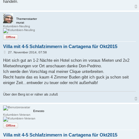
handeln.
Themenstarter
murat
Kolumbien-Neuling
Offline
Villa mit 4-5 Schlafzimmern in Cartagena für Okt2015
B
27. November 2014, 07:58
e
i
Hört sich gut an 1-2 Nächte ein Hotel schon im voraus Mieten und 2x2
t
Mietwohnungen vor Ort anschauen danke Don-Pedrino.
r
a
Ich werde den Vorschlag mal meiner Clique unterbreiten.
g
Recht haste das es kaum 4 Zimmer Buden gibt ich guck ja schon seit
einiger Zeit...entweder zu teuer oder recht außerhalb!
Über den Berg ist er näher als zufuß
Ernesto
Kolumbien-Veteran
Offline
Villa mit 4-5 Schlafzimmern in Cartagena für Okt2015