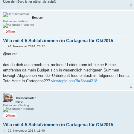
Über den Berg ist er näher als zufuß
Ernesto
Kolumbien-Veteran
Offline
Villa mit 4-5 Schlafzimmern in Cartagena für Okt2015
B
24. November 2014, 20:12
e
i
@murat
t
r
a
das du dich auch noch mal meldest! Leider kann ich keine Bleibe
g
empfehlen da mein Budget sich in wesendlich niedrigeren Summen
bewegt. Abgesehen von der Unterkunft lese einfach im folgenden Thema:
Tote Hose in Cartagena???
viewtopic.php?f=5&t=4218
Themenstarter
murat
Kolumbien-Neuling
Offline
Villa mit 4-5 Schlafzimmern in Cartagena für Okt2015
B
25. November 2014, 11:40
e