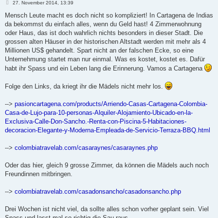
B
27. November 2014, 13:39
e
i
Mensch Leute macht es doch nicht so kompliziert! In Cartagena de Indias
t
da bekommst du einfach alles, wenn du Geld hast! 4 Zimmerwohnung
r
a
oder Haus, das ist doch wahrlich nichts besonders in dieser Stadt. Die
g
grossen alten Häuser in der historischen Altstadt werden mit mehr als 4
Millionen US$ gehandelt. Spart nicht an der falschen Ecke, so eine
Unternehmung startet man nur einmal. Was es kostet, kostet es. Dafür
habt ihr Spass und ein Leben lang die Erinnerung. Vamos a Cartagena
Folge den Links, da kriegt ihr die Mädels nicht mehr los.
-->
pasioncartagena.com/products/Arriendo-Casas-Cartagena-Colombia-
Casa-de-Lujo-para-10-personas-Alquiler-Alojamiento-Ubicado-en-la-
Exclusiva-Calle-Don-Sancho.-Renta-con-Piscina-5-Habitaciones-
decoracion-Elegante-y-Moderna-Empleada-de-Servicio-Terraza-BBQ.html
-->
colombiatravelab.com/casaraynes/casaraynes.php
Oder das hier, gleich 9 grosse Zimmer, da können die Mädels auch noch
Freundinnen mitbringen.
-->
colombiatravelab.com/casadonsancho/casadonsancho.php
Drei Wochen ist nicht viel, da sollte alles schon vorher geplant sein. Viel
Spass und lasst mal so richtig die Sau raus.