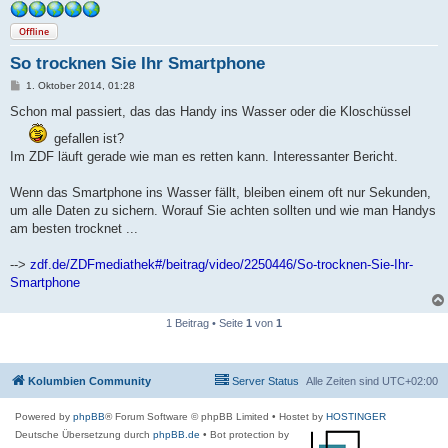
Offline
So trocknen Sie Ihr Smartphone
B
1. Oktober 2014, 01:28
e
i
Schon mal passiert, das das Handy ins Wasser oder die Kloschüssel
t
r
gefallen ist?
a
Im ZDF läuft gerade wie man es retten kann. Interessanter Bericht.
g
Wenn das Smartphone ins Wasser fällt, bleiben einem oft nur Sekunden,
um alle Daten zu sichern. Worauf Sie achten sollten und wie man Handys
am besten trocknet ...
-->
zdf.de/ZDFmediathek#/beitrag/video/2250446/So-trocknen-Sie-Ihr-
Smartphone
1 Beitrag • Seite
1
von
1
Kolumbien Community
Server Status
Alle Zeiten sind
UTC+02:00
Powered by
phpBB
® Forum Software © phpBB Limited
• Hostet by
HOSTINGER
Deutsche Übersetzung durch
phpBB.de
• Bot protection by