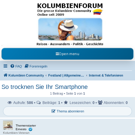
Kolumbienforum - Das
grosse Forum der
Freunde Kolumbiens
Reisen, Auswandern, Kultur, Politik, Geschichte und Visum in Kolumbien und Venezuela.
Austausch, Erfahrungen und Gemeinschaft im Kolumbienforum
Open menu
FAQ
Forenregeln
Kolumbien Community
Festland | Allgemeine Fragen
Internet & Telefonieren
So trocknen Sie Ihr Smartphone
1 Beitrag • Seite
1
von
1
Aufrufe:
586
•
Beiträge:
1
•
Lesezeichen:
0
•
Abonnenten:
0
Thema abonnieren
Themenstarter
Ernesto
Kolumbien-Veteran