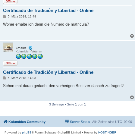
Offline
Certificado de Tradición y Libertad - Online
B
5. März 2018, 12:48
e
i
Woher erhalte ich denn die Numero de matricula?
t
r
a
g
Ernesto
Kolumbien-Veteran
Offline
Certificado de Tradición y Libertad - Online
B
5. März 2018, 14:03
e
i
Schon mal daran gedacht den vorherigen Besitzer danach zu fragen?
t
r
a
g
3 Beiträge • Seite
1
von
1
Kolumbien Community
Server Status
Alle Zeiten sind
UTC+02:00
Powered by
phpBB
® Forum Software © phpBB Limited
• Hostet by
HOSTINGER