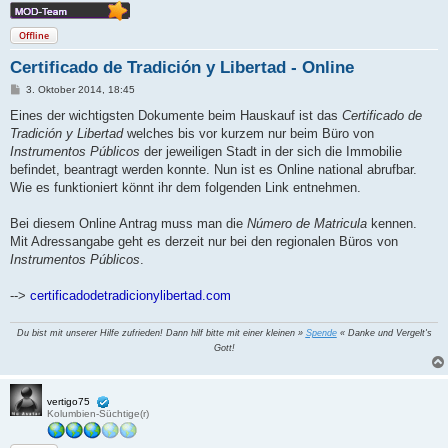
Offline
Certificado de Tradición y Libertad - Online
B
3. Oktober 2014, 18:45
e
i
Eines der wichtigsten Dokumente beim Hauskauf ist das
Certificado de
t
Tradición y Libertad
welches bis vor kurzem nur beim Büro von
r
a
Instrumentos Públicos
der jeweiligen Stadt in der sich die Immobilie
g
befindet, beantragt werden konnte. Nun ist es Online national abrufbar.
Wie es funktioniert könnt ihr dem folgenden Link entnehmen.
Bei diesem Online Antrag muss man die
Número de Matricula
kennen.
Mit Adressangabe geht es derzeit nur bei den regionalen Büros von
Instrumentos Públicos
.
-->
certificadodetradicionylibertad.com
Du bist mit unserer Hilfe zufrieden! Dann hilf bitte mit einer kleinen »
Spende
« Danke und Vergelt's
Gott!
vertigo75
Kolumbien-Süchtige(r)