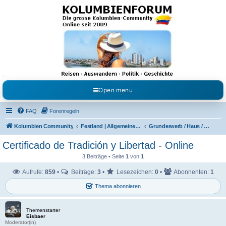
Kolumbienforum - Das
grosse Forum der
Freunde Kolumbiens
Reisen, Auswandern, Kultur, Politik, Geschichte und Visum in Kolumbien und Venezuela.
Austausch, Erfahrungen und Gemeinschaft im Kolumbienforum
Open menu
FAQ
Forenregeln
Kolumbien Community
Festland | Allgemeine Fragen
Grunderwerb / Haus / Wohnung / Finca / Lote
Certificado de Tradición y Libertad - Online
3 Beiträge • Seite
1
von
1
Aufrufe:
859
•
Beiträge:
3
•
Lesezeichen:
0
•
Abonnenten:
1
Thema abonnieren
Themenstarter
Eisbaer
Moderator(in)