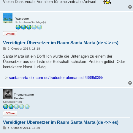
Vielen Dank vorab. Vor allem für eine zeitnahe Antwort.
Wanderer
Kolumbien-Süchtige(r)
Offline
Vereidigter Übersetzer im Raum Santa Marta (de <-> es)
B
5. Oktober 2014, 18:18
e
i
Santa Marta ist ein Dorf! Ich würde die Unterlagen zu einem der
t
Übersetzer aus der Liste der Botschaft schicken. Problem gelöst. Oder
r
a
kontaktiere Horst Ludwig.
g
-->
santamarta.olx.com.co/traductor-aleman-iid-438950385
Themenstarter
Karsten
Kolumbienfan
Offline
Vereidigter Übersetzer im Raum Santa Marta (de <-> es)
B
5. Oktober 2014, 18:30
e