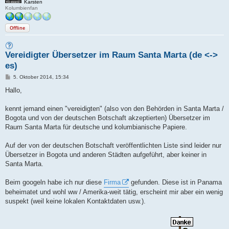
Karsten
Kolumbienfan
Offline
Vereidigter Übersetzer im Raum Santa Marta (de <->
es)
B
5. Oktober 2014, 15:34
e
i
Hallo,
t
r
a
kennt jemand einen "vereidigten" (also von den Behörden in Santa Marta /
g
Bogota und von der deutschen Botschaft akzeptierten) Übersetzer im
Raum Santa Marta für deutsche und kolumbianische Papiere.
Auf der von der deutschen Botschaft veröffentlichten Liste sind leider nur
Übersetzer in Bogota und anderen Städten aufgeführt, aber keiner in
Santa Marta.
Beim googeln habe ich nur diese
Firma
gefunden. Diese ist in Panama
beheimatet und wohl ww / Amerika-weit tätig, erscheint mir aber ein wenig
suspekt (weil keine lokalen Kontaktdaten usw.).