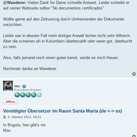
i
@Wanderer:
Vielen Dank für Deine schnelle Antwort. Leider schreibt er
t
auf seiner Webseite selber "No documentos certificados".
r
a
g
Wollte gerne auf den Zeitverzug durch Umhersenden der Dokumente
verzichten.
Leider war in diesem Fall mein dortiger Anwalt bisher nicht sehr hilfreich.
Aber die scheinen eh in Kolumbien überbezahlt oder wenn gut, überbucht
zu sein.
Also, falls jemand noch einen guten kennt, würde es mich freuen.
Nochmals danke an Wanderer.
Max
Kolumbien-Experte
Offline
Vereidigter Übersetzer im Raum Santa Marta (de <-> es)
B
5. Oktober 2014, 19:21
e
i
In Bogota, hier gibt's nix
t
Max
r
a