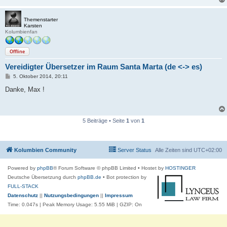
g
Themenstarter
Karsten
Kolumbienfan
Offline
Vereidigter Übersetzer im Raum Santa Marta (de <-> es)
B
5. Oktober 2014, 20:11
e
i
Danke, Max !
t
r
a
g
5 Beiträge • Seite
1
von
1
Kolumbien Community
Server Status
Alle Zeiten sind
UTC+02:00
Powered by
phpBB
® Forum Software © phpBB Limited
• Hostet by
HOSTINGER
Deutsche Übersetzung durch
phpBB.de
• Bot protection by
FULL-STACK
Datenschutz
||
Nutzungsbedingungen
||
Impressum
Time: 0.047s
| Peak Memory Usage: 5.55 MiB | GZIP: On