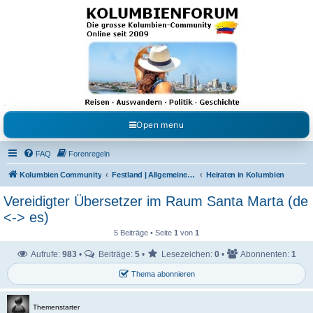
Kolumbienforum - Das
grosse Forum der
Freunde Kolumbiens
Reisen, Auswandern, Kultur, Politik, Geschichte und Visum in Kolumbien und Venezuela.
Austausch, Erfahrungen und Gemeinschaft im Kolumbienforum
Open menu
FAQ
Forenregeln
Kolumbien Community
Festland | Allgemeine Fragen
Heiraten in Kolumbien
Vereidigter Übersetzer im Raum Santa Marta (de
<-> es)
5 Beiträge • Seite
1
von
1
Aufrufe:
983
•
Beiträge:
5
•
Lesezeichen:
0
•
Abonnenten:
1
Thema abonnieren
Themenstarter