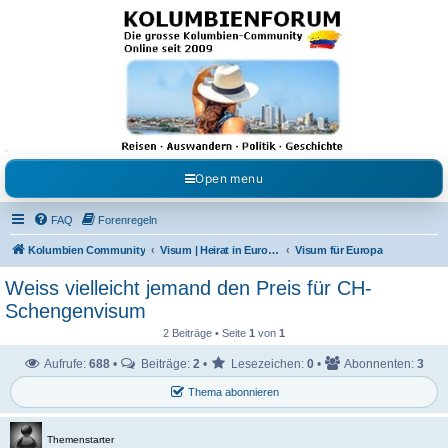
Kolumbienforum - Das
grosse Forum der
Freunde Kolumbiens
Reisen, Auswandern, Kultur, Politik, Geschichte und Visum in Kolumbien und Venezuela.
Austausch, Erfahrungen und Gemeinschaft im Kolumbienforum
Open menu
FAQ
Forenregeln
Kolumbien Community
Visum | Heirat in Europa | Visaangelegenheiten
Visum für Europa
Weiss vielleicht jemand den Preis für CH-
Schengenvisum
2 Beiträge • Seite
1
von
1
Aufrufe:
688
•
Beiträge:
2
•
Lesezeichen:
0
•
Abonnenten:
3
Thema abonnieren
Themenstarter