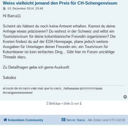
Weiss vielleicht jemand den Preis für CH-Schengenvisum
B
13. Dezember 2014, 23:46
e
i
Hi Barca11
t
r
a
Scheint als hättest du noch keine Antwort erhalten. Kannst du deine
g
Anfrage etwas präzisieren? Du wohnst in der Schweiz und willst ein
Touristenvisum für deine kolumbianische Freundin organisieren? Die
Kosten findest du auf der EDA Homepage, plane jedoch weitere
Ausgaben für Unterlagen deiner Freundin ein, ein Tourivisum für
Kolumbianer ist kein einfaches Ding... Gibt hier im Forum unzählige
Threads dazu.
Zu Detailfragen gebe ich gerne Auskunft.
Saludos
el sucio de mi carro vale mas que tu carro...hahaaaaaa prrrrrrrrrrrraaaa
Arcangeeeeeeeeeeel
2 Beiträge • Seite
1
von
1
Kolumbien Community
Server Status
Alle Zeiten sind
UTC+02:00