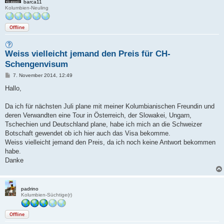
barca11
Kolumbien-Neuling
Offline
Weiss vielleicht jemand den Preis für CH-
Schengenvisum
B
7. November 2014, 12:49
e
i
Hallo,
t
r
a
Da ich für nächsten Juli plane mit meiner Kolumbianischen Freundin und
g
deren Verwandten eine Tour in Österreich, der Slowakei, Ungarn,
Tschechien und Deutschland plane, habe ich mich an die Schweizer
Botschaft gewendet ob ich hier auch das Visa bekomme.
Weiss vielleicht jemand den Preis, da ich noch keine Antwort bekommen
habe.
Danke
padrino
Kolumbien-Süchtige(r)
Offline