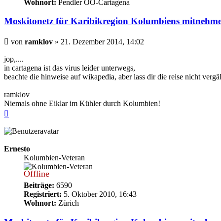
Wohnort:
Pendler OÖ-Cartagena
Moskitonetz für Karibikregion Kolumbiens mitnehm
Beitrag
von
ramklov
»
21. Dezember 2014, 14:02
jop,....
in cartagena ist das virus leider unterwegs,
beachte die hinweise auf wikapedia, aber lass dir die reise nicht vergäl
ramklov
Niemals ohne Eiklar im Kühler durch Kolumbien!
Nach
oben
Ernesto
Kolumbien-Veteran
Offline
Beiträge:
6590
Registriert:
5. Oktober 2010, 16:43
Wohnort:
Zürich