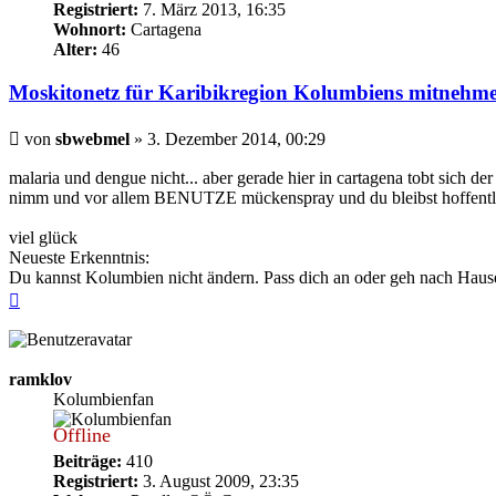
Registriert:
7. März 2013, 16:35
Wohnort:
Cartagena
Alter:
46
Moskitonetz für Karibikregion Kolumbiens mitnehm
Beitrag
von
sbwebmel
»
3. Dezember 2014, 00:29
malaria und dengue nicht... aber gerade hier in cartagena tobt sich der
nimm und vor allem BENUTZE mückenspray und du bleibst hoffentl
viel glück
Neueste Erkenntnis:
Du kannst Kolumbien nicht ändern. Pass dich an oder geh nach Hause
Nach
oben
ramklov
Kolumbienfan
Offline
Beiträge:
410
Registriert:
3. August 2009, 23:35