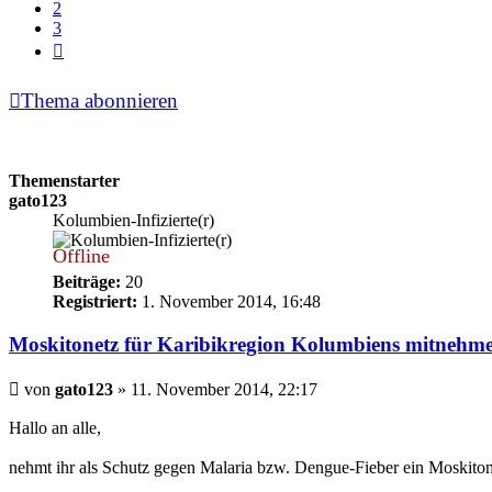
2
3
Nächste
Thema abonnieren
Themenstarter
gato123
Kolumbien-Infizierte(r)
Offline
Beiträge:
20
Registriert:
1. November 2014, 16:48
Moskitonetz für Karibikregion Kolumbiens mitnehm
Beitrag
von
gato123
»
11. November 2014, 22:17
Hallo an alle,
nehmt ihr als Schutz gegen Malaria bzw. Dengue-Fieber ein Moskitone