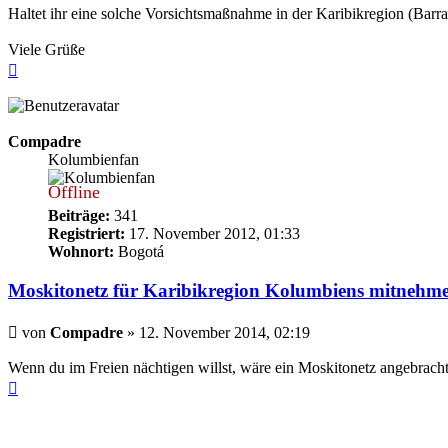
Haltet ihr eine solche Vorsichtsmaßnahme in der Karibikregion (Barra
Viele Grüße
Nach
oben
Compadre
Kolumbienfan
Offline
Beiträge:
341
Registriert:
17. November 2012, 01:33
Wohnort:
Bogotá
Moskitonetz für Karibikregion Kolumbiens mitnehm
Beitrag
von
Compadre
»
12. November 2014, 02:19
Wenn du im Freien nächtigen willst, wäre ein Moskitonetz angebracht.
Nach
oben