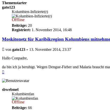
Themenstarter
gato123
Kolumbien-Infizierte(r)
Offline
Beiträge:
20
Registriert:
1. November 2014, 16:48
Moskitonetz für Karibikregion Kolumbiens mitnehm
Beitrag
von
gato123
»
13. November 2014, 23:37
Hallo Conpadre,
da bin ich ja beruhigt. Wegen Dengue-Fieber und Malaria braucht ma
Nach
oben
sbwebmel
Kolumbienfan
Offline
Beiträge:
66