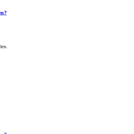
en?
len.