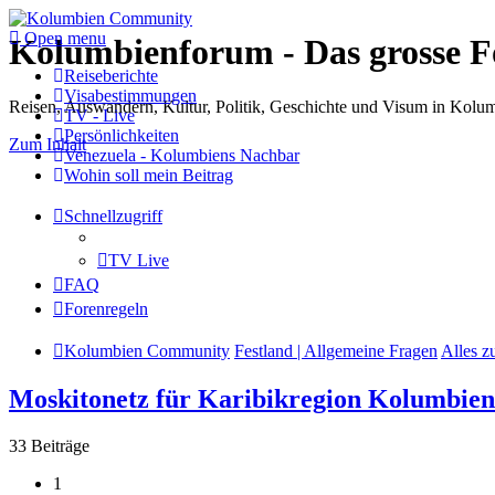
Open menu
Kolumbienforum - Das grosse 
Reiseberichte
Visabestimmungen
Reisen, Auswandern, Kultur, Politik, Geschichte und Visum in Kol
TV - Live
Persönlichkeiten
Zum Inhalt
Venezuela - Kolumbiens Nachbar
Wohin soll mein Beitrag
Schnellzugriff
TV Live
FAQ
Forenregeln
Kolumbien Community
Festland | Allgemeine Fragen
Alles 
Moskitonetz für Karibikregion Kolumbie
33 Beiträge
1