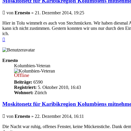
Moskitonetz für Karibikregion Kolumbiens mitnehm
Beitrag
von
Ernesto
»
21. Dezember 2014, 19:25
Hier in Tolu wimmelt es auch von Stechmücken. Wir haben diesmal Au
kann ich nicht zustimmen. Gestern konnten wir uns nur durch den Ei
ich.
Nach
oben
Ernesto
Kolumbien-Veteran
Offline
Beiträge:
6590
Registriert:
5. Oktober 2010, 16:43
Wohnort:
Zürich
Moskitonetz für Karibikregion Kolumbiens mitnehm
Beitrag
von
Ernesto
»
22. Dezember 2014, 16:11
Die Nacht war ruhig, offenes Fenster, keine Mückenstiche. Dank de