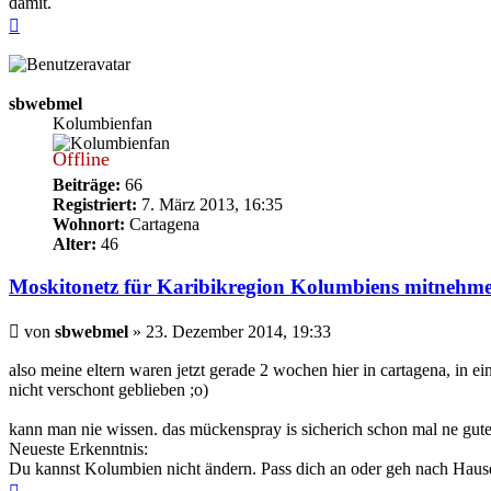
damit.
Nach
oben
sbwebmel
Kolumbienfan
Offline
Beiträge:
66
Registriert:
7. März 2013, 16:35
Wohnort:
Cartagena
Alter:
46
Moskitonetz für Karibikregion Kolumbiens mitnehm
Beitrag
von
sbwebmel
»
23. Dezember 2014, 19:33
also meine eltern waren jetzt gerade 2 wochen hier in cartagena, in ei
nicht verschont geblieben ;o)
kann man nie wissen. das mückenspray is sicherich schon mal ne gute 
Neueste Erkenntnis:
Du kannst Kolumbien nicht ändern. Pass dich an oder geh nach Hause
Nach