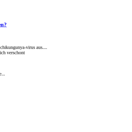
en?
 chikungunya-virus aus....
ich verschont
...