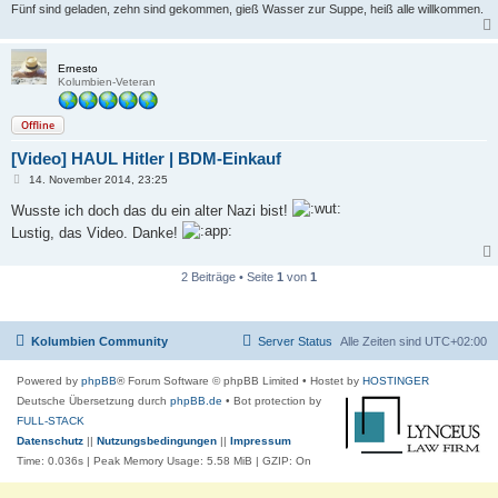
Fünf sind geladen, zehn sind gekommen, gieß Wasser zur Suppe, heiß alle willkommen.
Ernesto
Kolumbien-Veteran
Offline
[Video] HAUL Hitler | BDM-Einkauf
B
14. November 2014, 23:25
e
i
Wusste ich doch das du ein alter Nazi bist!
t
Lustig, das Video. Danke!
r
a
g
2 Beiträge • Seite
1
von
1
Kolumbien Community
Server Status
Alle Zeiten sind
UTC+02:00
Powered by
phpBB
® Forum Software © phpBB Limited
• Hostet by
HOSTINGER
Deutsche Übersetzung durch
phpBB.de
• Bot protection by
FULL-STACK
Datenschutz
||
Nutzungsbedingungen
||
Impressum
Time: 0.036s
| Peak Memory Usage: 5.58 MiB | GZIP: On