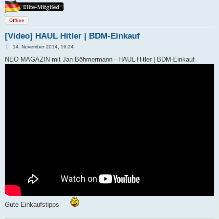
Offline
[Video] HAUL Hitler | BDM-Einkauf
B
14. November 2014, 16:24
e
i
NEO MAGAZIN mit Jan Böhmermann - HAUL Hitler | BDM-Einkauf
t
r
a
g
Gute Einkaufstipps