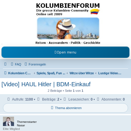
Kolumbienforum - Das
grosse Forum der
Freunde Kolumbiens
Reisen, Auswandern, Kultur, Politik, Geschichte und Visum in Kolumbien und Venezuela.
Austausch, Erfahrungen und Gemeinschaft im Kolumbienforum
Open menu
FAQ
Forenregeln
Kolumbien Community
Spiele, Spaß, Fun ...
Witze über Witze
Lustige Videos & Bilder
[Video] HAUL Hitler | BDM-Einkauf
2 Beiträge • Seite
1
von
1
Aufrufe:
1100
•
Beiträge:
2
•
Lesezeichen:
0
•
Abonnenten:
0
Thema abonnieren
Themenstarter
Nasar
Elite Mitglied