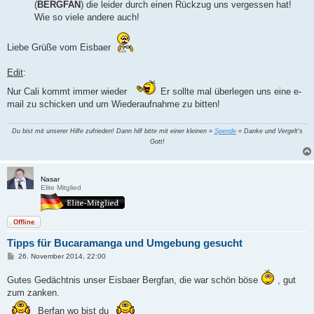
(
BERGFAN
) die leider durch einen Rückzug uns vergessen hat!
Wie so viele andere auch!
Liebe Grüße vom Eisbaer
Edit
:
Nur Cali kommt immer wieder
Er sollte mal überlegen uns eine e-
mail zu schicken und um Wiederaufnahme zu bitten!
Du bist mit unserer Hilfe zufrieden! Dann hilf bitte mit einer kleinen »
Spende
« Danke und Vergelt's
Gott!
Nasar
Elite Mitglied
Offline
Tipps für Bucaramanga und Umgebung gesucht
B
26. November 2014, 22:00
e
i
Gutes Gedächtnis unser Eisbaer Bergfan, die war schön böse
, gut
t
r
zum zanken.
a
g
Berfan wo bist du