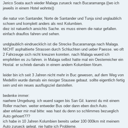
Jerico Soata auch wieder Malaga zurueck nach Bucaramanga ((wo ich
jeweils in einem Hotel wohnte))
die natur von Santander, Norte de Santander und Tunja sind unglaublich
schoen und komplett anders als rest Kolumbien.
diez ist natuerlich ansichts Sache. es muss einem die natur gefallen.
einfach drauflos fahren und sehen.
undglaublich eindruecklich ist die Strecke Bucaramanga nach Malaga.
NICHT asphaltierte Strassen durch Schluchten und ueber Paesse. wo oft
2 Fahrzeuge sich nicht kreuzen konnten. nach Malaga wuerd ich
empfehlen es zu fahren. in Malaga selbst hatte mal ein Oesterreicher ein
Hostal. er schrieb damals in einem andern Kolumbien fórum.
leider bin ich seit 3 Jahren nicht mehr in Buc gewesen, auf dem Weg von
Medellín wurde damals ein riesiger Stausee gebaut. sollte eigentlich fertig
sein und ein neues ausflugsziel darstellen.
bedenke immer:
naehere Umgebung. ich wuerd sagen bis San Gil. kannst du mit einem
Roller machen. weiter entweder Bus oder dann eben doch Auto.
aber erklaer mir mal bitte: was hast du denn so schlimmes bezueglich
Auto gehoert???
ich habe in 10 Jahren Kolumbien bereits ueber 100 000km mit meinem
Auto zurueck gelegt. nie hatte ich Probleme.