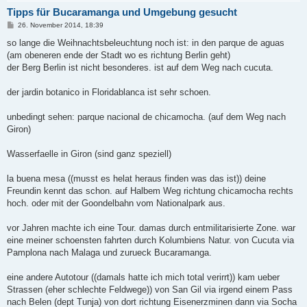
Tipps für Bucaramanga und Umgebung gesucht
B
26. November 2014, 18:39
e
i
so lange die Weihnachtsbeleuchtung noch ist: in den parque de aguas
t
(am obeneren ende der Stadt wo es richtung Berlin geht)
r
a
der Berg Berlin ist nicht besonderes. ist auf dem Weg nach cucuta.
g
der jardin botanico in Floridablanca ist sehr schoen.
unbedingt sehen: parque nacional de chicamocha. (auf dem Weg nach
Giron)
Wasserfaelle in Giron (sind ganz speziell)
la buena mesa ((musst es helat heraus finden was das ist)) deine
Freundin kennt das schon. auf Halbem Weg richtung chicamocha rechts
hoch. oder mit der Goondelbahn vom Nationalpark aus.
vor Jahren machte ich eine Tour. damas durch entmilitarisierte Zone. war
eine meiner schoensten fahrten durch Kolumbiens Natur. von Cucuta via
Pamplona nach Malaga und zurueck Bucaramanga.
eine andere Autotour ((damals hatte ich mich total verirrt)) kam ueber
Strassen (eher schlechte Feldwege)) von San Gil via irgend einem Pass
nach Belen (dept Tunja) von dort richtung Eisenerzminen dann via Socha