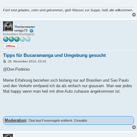
Fünf sind geladen, zehn sind gekommen, gieß Wasser zur Suppe, heiß alle willkommen.
Themenstarter
vertigo75
Kolumbien-Süchtige(r)
Offline
Tipps für Bucaramanga und Umgebung gesucht
B
26. November 2014, 23:10
e
i
@Don-Pedrinio
t
r
a
Meine Erfahrung beziehen sich bislang nur auf Brasilien und Sao Paulo
g
und den Verkehr emfpand ich da als einfach nur grausam. Man war jedes
Mal happy wenn man heil mit dme Auto zuhause angekommen ist.
Moderation
:
Zitat laut Forenregeln entfernt. Oswaldo