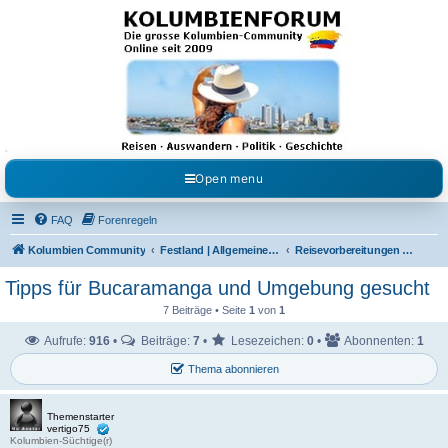
Kolumbienforum - Das
grosse Forum der
Freunde Kolumbiens
Reisen, Auswandern, Kultur, Politik, Geschichte und Visum in Kolumbien und Venezuela.
Austausch, Erfahrungen und Gemeinschaft im Kolumbienforum
Open menu
FAQ
Forenregeln
Kolumbien Community
Festland | Allgemeine Fragen
Reisevorbereitungen & Reiseerfahrungen
Tipps für Bucaramanga und Umgebung gesucht
7 Beiträge • Seite
1
von
1
Aufrufe:
916
•
Beiträge:
7
•
Lesezeichen:
0
•
Abonnenten:
1
Thema abonnieren
Themenstarter
vertigo75
Kolumbien-Süchtige(r)