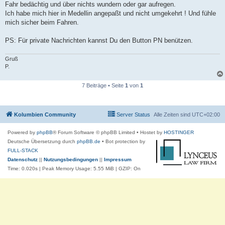
Fahr bedächtig und über nichts wundern oder gar aufregen.
Ich habe mich hier in Medellin angepaßt und nicht umgekehrt ! Und fühle
mich sicher beim Fahren.
PS: Für private Nachrichten kannst Du den Button PN benützen.
Gruß
P.
7 Beiträge • Seite
1
von
1
Kolumbien Community
Server Status
Alle Zeiten sind
UTC+02:00
Powered by
phpBB
® Forum Software © phpBB Limited
• Hostet by
HOSTINGER
Deutsche Übersetzung durch
phpBB.de
• Bot protection by
FULL-STACK
Datenschutz
||
Nutzungsbedingungen
||
Impressum
Time: 0.020s
| Peak Memory Usage: 5.55 MiB | GZIP: On