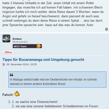
hatte 2 kleinere Unfaelle in der Zeit. einen Unfall mit einem Roller
hingegen, das moechte ich auf keinen Fall haben. mit schoenem Blech
ringsrum fuehle ich mich wohler. deine Reise dauert 3 Wochen. wenn du
Angst und gefahr so herauf beschwoerst, dann passiert dir auch was.
schnell verbringst du dann deine Reise in einem Spital.... also las doch
jene Sprueche sprueche sein. baue auf das was du kennst. Auto
Eisbaer
Moderator(in)
Offline
Tipps für Bucaramanga und Umgebung gesucht
B
26. November 2014, 19:35
e
i
t
r
a
in Malaga selbst hatte mal ein Oesterreicher ein Hostal. er schrieb
g
damals in einem andern Kolumbien fórum
Falsch
!
1. es war/ist eine Österreicherin!
2. sie war eine unserer beliebtesten Schreiberinnen im Forum