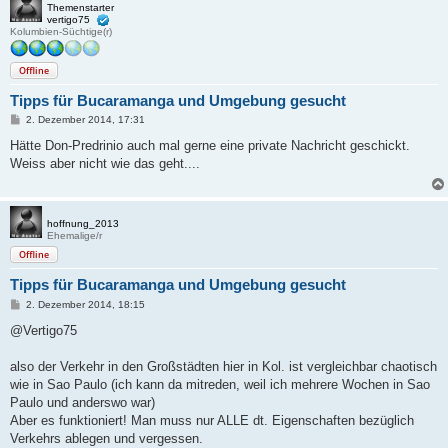
Themenstarter
vertigo75
Kolumbien-Süchtige(r)
Offline
Tipps für Bucaramanga und Umgebung gesucht
B
2. Dezember 2014, 17:31
e
i
Hätte Don-Predrinio auch mal gerne eine private Nachricht geschickt.
t
Weiss aber nicht wie das geht....
r
a
g
hoffnung_2013
Ehemalige/r
Offline
Tipps für Bucaramanga und Umgebung gesucht
B
2. Dezember 2014, 18:15
e
i
@Vertigo75
t
r
a
also der Verkehr in den Großstädten hier in Kol. ist vergleichbar chaotisch
g
wie in Sao Paulo (ich kann da mitreden, weil ich mehrere Wochen in Sao
Paulo und anderswo war)
Aber es funktioniert! Man muss nur ALLE dt. Eigenschaften bezüglich
Verkehrs ablegen und vergessen.