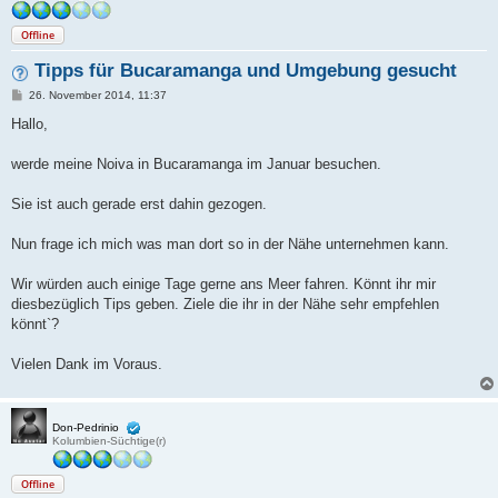
Offline
Tipps für Bucaramanga und Umgebung gesucht
B
26. November 2014, 11:37
e
i
Hallo,
t
r
a
werde meine Noiva in Bucaramanga im Januar besuchen.
g
Sie ist auch gerade erst dahin gezogen.
Nun frage ich mich was man dort so in der Nähe unternehmen kann.
Wir würden auch einige Tage gerne ans Meer fahren. Könnt ihr mir
diesbezüglich Tips geben. Ziele die ihr in der Nähe sehr empfehlen
könnt`?
Vielen Dank im Voraus.
Don-Pedrinio
Kolumbien-Süchtige(r)
Offline