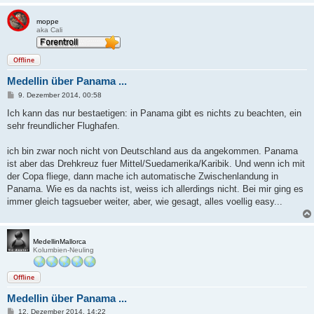
moppe
aka Cali
Offline
Medellin über Panama ...
B
9. Dezember 2014, 00:58
e
i
Ich kann das nur bestaetigen: in Panama gibt es nichts zu beachten, ein
t
sehr freundlicher Flughafen.
r
a
g
ich bin zwar noch nicht von Deutschland aus da angekommen. Panama
ist aber das Drehkreuz fuer Mittel/Suedamerika/Karibik. Und wenn ich mit
der Copa fliege, dann mache ich automatische Zwischenlandung in
Panama. Wie es da nachts ist, weiss ich allerdings nicht. Bei mir ging es
immer gleich tagsueber weiter, aber, wie gesagt, alles voellig easy...
MedellinMallorca
Kolumbien-Neuling
Offline
Medellin über Panama ...
B
12. Dezember 2014, 14:22