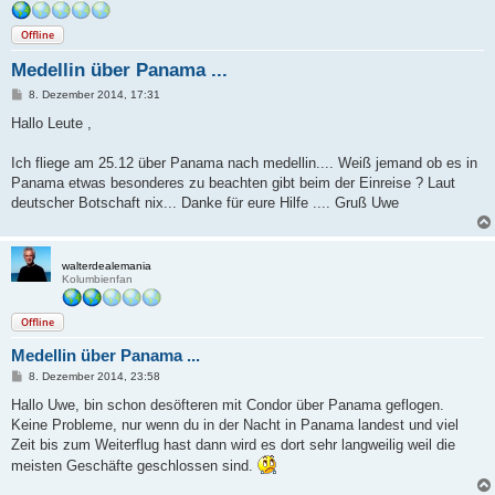
Offline
Medellin über Panama ...
B
8. Dezember 2014, 17:31
e
i
Hallo Leute ,
t
r
a
Ich fliege am 25.12 über Panama nach medellin.... Weiß jemand ob es in
g
Panama etwas besonderes zu beachten gibt beim der Einreise ? Laut
deutscher Botschaft nix... Danke für eure Hilfe .... Gruß Uwe
walterdealemania
Kolumbienfan
Offline
Medellin über Panama ...
B
8. Dezember 2014, 23:58
e
i
Hallo Uwe, bin schon desöfteren mit Condor über Panama geflogen.
t
Keine Probleme, nur wenn du in der Nacht in Panama landest und viel
r
a
Zeit bis zum Weiterflug hast dann wird es dort sehr langweilig weil die
g
meisten Geschäfte geschlossen sind.