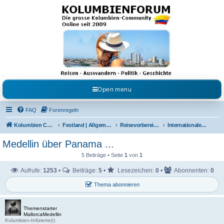
Kolumbienforum - Das
grosse Forum der
Freunde Kolumbiens
Reisen, Auswandern, Kultur, Politik, Geschichte und Visum in Kolumbien und Venezuela.
Austausch, Erfahrungen und Gemeinschaft im Kolumbienforum
Open menu
FAQ
Forenregeln
Kolumbien Community
Festland | Allgemeine Fragen
Reisevorbereitungen & Reiseerfahrungen
Internationale Flüge
Medellin über Panama ...
5 Beiträge • Seite
1
von
1
Aufrufe:
1253
•
Beiträge:
5
•
Lesezeichen:
0
•
Abonnenten:
0
Thema abonnieren
Themenstarter
MallorcaMedellin
Kolumbien-Infizierte(r)