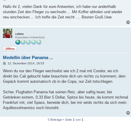
e
i
Hallo ihr 2, vielen Dank für eure Antworten, ich habe nur anderthalb
t
stunden Zeit den Flieger zu wechseln.... Mit Koffer abholen und wieder
r
a
neu einchecken.... Ich hoffe die Zeit reicht .... Besten Gruß Uwe
g
calista
Kolumbien-Infizierte(r)
Offline
Medellin über Panama ...
B
12. Dezember 2014, 18:53
e
i
Wenn du nur den Flieger wechselst wie ich 2 mal mit Condor, wo ich
t
direkt bis Cali gebucht habe brauchste dich um nichts zu kümmern, dein
r
a
Gepäck kommt automatisch zb in die Copa, nur Zeit totschlagen.
g
Sicher, Flughafen Panama hat seinen Reiz, aber saftig teuer, bei
Getränken extrem, 0,33 Bier 5 Dollar, Spitze bis heute, da kommt nichmal
Frankfurt mit, viel Spass, beneide dich, bei mir wirds nichts da sich mein
Aquillessehnenriss noch hinzieht.
5 Beiträge • Seite
1
von
1