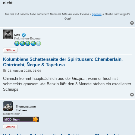
nicht
.
Du bist mit unserer Hilfe zufrieden! Dann hilf bitte mit einer kleinen »
Spende
« Danke und Vergelt's
Gott!
Max
Kolumbien-Experte
Offline
Kolumbiens Schattenseite der Spirituosen: Chamberlain,
Chirrinchi, Ñeque & Tapetusa
B
23. August 2025, 01:04
e
i
Chirinchi kommt hauptsächlich aus der Guajira , wenn er frisch ist
t
schmeckts grausam wie Benzin läßt den 3 Monate stehen ein excellenter
r
a
Schnaps.
g
Themenstarter
Eisbaer
Moderator(in)
Offline