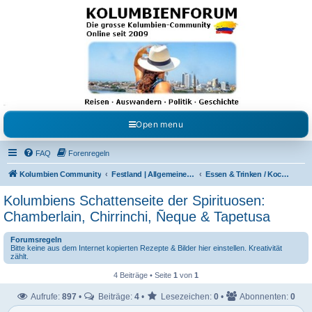
Kolumbienforum - Das
grosse Forum der
Freunde Kolumbiens
Reisen, Auswandern, Kultur, Politik, Geschichte und Visum in Kolumbien und Venezuela.
Austausch, Erfahrungen und Gemeinschaft im Kolumbienforum
Open menu
FAQ
Forenregeln
Kolumbien Community
Festland | Allgemeine Fragen
Essen & Trinken / Koch- Back & Rezeptecke
Kolumbiens Schattenseite der Spirituosen:
Chamberlain, Chirrinchi, Ñeque & Tapetusa
Forumsregeln
Bitte keine aus dem Internet kopierten Rezepte & Bilder hier einstellen. Kreativität
zählt.
4 Beiträge • Seite
1
von
1
Aufrufe:
897
•
Beiträge:
4
•
Lesezeichen:
0
•
Abonnenten:
0