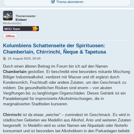
Thema abonnieren
Themenstarter
Eisbaer
Moderator(in)
Offline
Kolumbiens Schattenseite der Spirituosen:
Chamberlain, Chirrinchi, Ñeque & Tapetusa
B
23. August 2025, 00:45
e
i
Durch einen älteren Beitrag im Forum bin ich auf den Namen
t
Chamberlain
gestoßen. Er beschreibt eine besonders riskante Mischung:
r
a
Billiger Industriealkohol, verdünnt mit Wasser und oft ergänzt durch
g
Kondensmilch, Fruchtsaft oder andere Zutaten, um den Geschmack zu
mildern. Die gesundheitlichen Risiken sind enorm – von akuten
Vergiftungen bis zu langfristigen Organschäden. Dieses Getränk ist ein
Paradebeispiel für improvisierte Alkoholmischungen, die in
marginalisierten Stadtteilen kursieren.
Chirrinchi
ist da etwas „weicher“ – zumindest im Geschmack. Es wird in
städtischen Gebieten wie Medellín aus Alkohol, Anis und weiteren Zutaten
hergestellt. In Medellín wird es unter Namen wie
Niquelado
oder
Norteño
konsumiert und ist besonders bei Alkoholikern in den Parkanlagen beliebt.