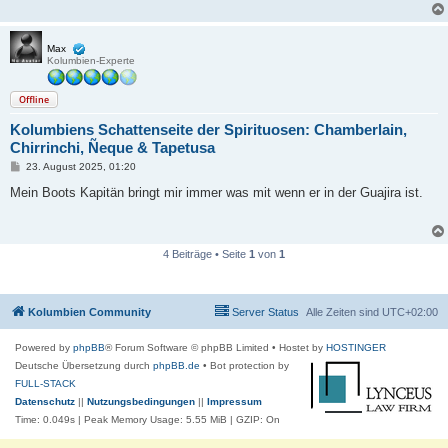
Max
Kolumbien-Experte
Offline
Kolumbiens Schattenseite der Spirituosen: Chamberlain,
Chirrinchi, Ñeque & Tapetusa
B
23. August 2025, 01:20
e
i
Mein Boots Kapitän bringt mir immer was mit wenn er in der Guajira ist.
t
r
a
g
4 Beiträge • Seite
1
von
1
Kolumbien Community
Server Status
Alle Zeiten sind
UTC+02:00
Powered by
phpBB
® Forum Software © phpBB Limited
• Hostet by
HOSTINGER
Deutsche Übersetzung durch
phpBB.de
• Bot protection by
FULL-STACK
Datenschutz
||
Nutzungsbedingungen
||
Impressum
Time: 0.049s
| Peak Memory Usage: 5.55 MiB | GZIP: On