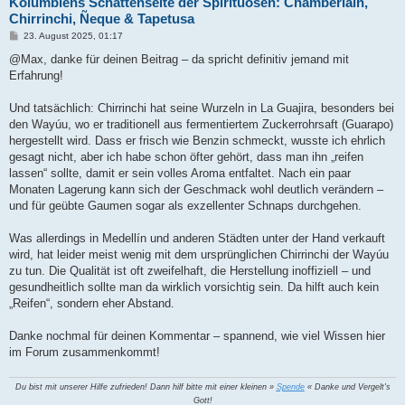
Kolumbiens Schattenseite der Spirituosen: Chamberlain,
Chirrinchi, Ñeque & Tapetusa
B
23. August 2025, 01:17
e
i
@Max, danke für deinen Beitrag – da spricht definitiv jemand mit
t
Erfahrung!
r
a
g
Und tatsächlich: Chirrinchi hat seine Wurzeln in La Guajira, besonders bei
den Wayúu, wo er traditionell aus fermentiertem Zuckerrohrsaft (Guarapo)
hergestellt wird. Dass er frisch wie Benzin schmeckt, wusste ich ehrlich
gesagt nicht, aber ich habe schon öfter gehört, dass man ihn „reifen
lassen“ sollte, damit er sein volles Aroma entfaltet. Nach ein paar
Monaten Lagerung kann sich der Geschmack wohl deutlich verändern –
und für geübte Gaumen sogar als exzellenter Schnaps durchgehen.
Was allerdings in Medellín und anderen Städten unter der Hand verkauft
wird, hat leider meist wenig mit dem ursprünglichen Chirrinchi der Wayúu
zu tun. Die Qualität ist oft zweifelhaft, die Herstellung inoffiziell – und
gesundheitlich sollte man da wirklich vorsichtig sein. Da hilft auch kein
„Reifen“, sondern eher Abstand.
Danke nochmal für deinen Kommentar – spannend, wie viel Wissen hier
im Forum zusammenkommt!
Du bist mit unserer Hilfe zufrieden! Dann hilf bitte mit einer kleinen »
Spende
« Danke und Vergelt's
Gott!