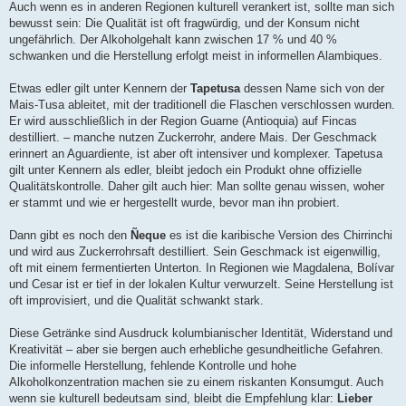
Auch wenn es in anderen Regionen kulturell verankert ist, sollte man sich
bewusst sein: Die Qualität ist oft fragwürdig, und der Konsum nicht
ungefährlich. Der Alkoholgehalt kann zwischen 17 % und 40 %
schwanken und die Herstellung erfolgt meist in informellen Alambiques.
Etwas edler gilt unter Kennern der
Tapetusa
dessen Name sich von der
Mais-Tusa ableitet, mit der traditionell die Flaschen verschlossen wurden.
Er wird ausschließlich in der Region Guarne (Antioquia) auf Fincas
destilliert. – manche nutzen Zuckerrohr, andere Mais. Der Geschmack
erinnert an Aguardiente, ist aber oft intensiver und komplexer. Tapetusa
gilt unter Kennern als edler, bleibt jedoch ein Produkt ohne offizielle
Qualitätskontrolle. Daher gilt auch hier: Man sollte genau wissen, woher
er stammt und wie er hergestellt wurde, bevor man ihn probiert.
Dann gibt es noch den
Ñeque
es ist die karibische Version des Chirrinchi
und wird aus Zuckerrohrsaft destilliert. Sein Geschmack ist eigenwillig,
oft mit einem fermentierten Unterton. In Regionen wie Magdalena, Bolívar
und Cesar ist er tief in der lokalen Kultur verwurzelt. Seine Herstellung ist
oft improvisiert, und die Qualität schwankt stark.
Diese Getränke sind Ausdruck kolumbianischer Identität, Widerstand und
Kreativität – aber sie bergen auch erhebliche gesundheitliche Gefahren.
Die informelle Herstellung, fehlende Kontrolle und hohe
Alkoholkonzentration machen sie zu einem riskanten Konsumgut. Auch
wenn sie kulturell bedeutsam sind, bleibt die Empfehlung klar:
Lieber