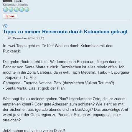
LariBo
Kolumbien-Neuling
Offline
Tipps zu meiner Reiseroute durch Kolumbien gefragt
B
28. Dezember 2014, 21:24
e
i
In zwei Tagen geht es für fünf Wochen durch Kolumbien mit dem
t
Rucksack.
r
a
g
Die grobe Route steht fest. Wir kommen in Bogota an, fliegen dann in
Februar von Santa Marta zurück. Dazwischen ist alles relativ offen. Ich
möchte in die Zona Cafetera, dann evtl. nach Medellin, Turbo - Capurganá
- Sapzurro - La Miel
Cartagena - Tayrona National Park (dazwischen Vulkan Totumo?)
- Santa Marta. Das ist grob der Plan.
Was sagt ihr zu meinem groben Plan? Irgendwelche Orte, die ihr zudem
empfehlen könnt? Oder gute Adressen zum schlafen? Wie sieht es mit
der Sicherheit aus (gerade abends und im Bus/Zug)? Das auswärtige Amt
warnt ja vor der Grenzregion zu Panama. Sollten wir capurgana lieber
streichen?
Jetzt schon mal vielen vielen Dank!!