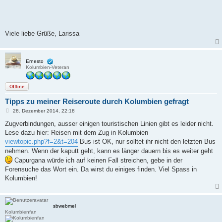
Viele liebe Grüße, Larissa
Ernesto
Kolumbien-Veteran
Offline
Tipps zu meiner Reiseroute durch Kolumbien gefragt
B
28. Dezember 2014, 22:18
e
i
Zugverbindungen, ausser einigen touristischen Linien gibt es leider nicht.
t
Lese dazu hier: Reisen mit dem Zug in Kolumbien
r
a
viewtopic.php?f=2&t=204
Bus ist OK, nur solltet ihr nicht den letzten Bus
g
nehmen. Wenn der kaputt geht, kann es länger dauern bis es weiter geht
Capurgana würde ich auf keinen Fall streichen, gebe in der
Forensuche das Wort ein. Da wirst du einiges finden. Viel Spass in
Kolumbien!
sbwebmel
Kolumbienfan