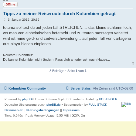
Offline
Tipps zu meiner Reiseroute durch Kolumbien gefragt
B
3. Januar 2015, 20:36
e
i
totuma solltest du auf jeden fall STREICHEN.... das kleine schlammloch,
t
wo man von einheimischen betatscht und zu teuren massagen verleitet
r
a
wird ist reine geld- und zeitverschwendung... auf jeden fall von cartagena
g
aus playa blanca einplanen
Neueste Erkenntnis:
Du kannst Kolumbien nicht ändern. Pass dich an oder geh nach Hause...
3 Beiträge • Seite
1
von
1
Kolumbien Community
Server Status
Alle Zeiten sind
UTC+02:00
Powered by
phpBB
® Forum Software © phpBB Limited
• Hostet by
HOSTINGER
Deutsche Übersetzung durch
phpBB.de
• Bot protection by
FULL-STACK
Datenschutz
||
Nutzungsbedingungen
||
Impressum
Time: 0.049s
| Peak Memory Usage: 5.55 MiB | GZIP: On