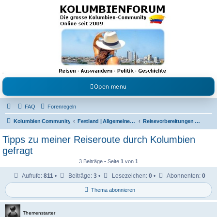
Kolumbienforum - Das
grosse Forum der
Freunde Kolumbiens
Reisen, Auswandern, Kultur, Politik, Geschichte und Visum in Kolumbien und Venezuela.
Austausch, Erfahrungen und Gemeinschaft im Kolumbienforum
Open menu
FAQ
Forenregeln
Kolumbien Community
Festland | Allgemeine Fragen
Reisevorbereitungen & Reiseerfahrungen
Tipps zu meiner Reiseroute durch Kolumbien
gefragt
3 Beiträge • Seite
1
von
1
Aufrufe:
811
•
Beiträge:
3
•
Lesezeichen:
0
•
Abonnenten:
0
Thema abonnieren
Themenstarter