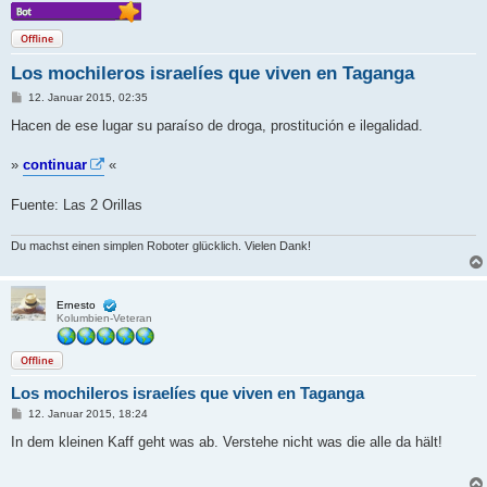
Offline
Los mochileros israelíes que viven en Taganga
B
12. Januar 2015, 02:35
e
i
Hacen de ese lugar su paraíso de droga, prostitución e ilegalidad.
t
r
a
»
continuar
«
g
Fuente: Las 2 Orillas
Du machst einen simplen Roboter glücklich. Vielen Dank!
Ernesto
Kolumbien-Veteran
Offline
Los mochileros israelíes que viven en Taganga
B
12. Januar 2015, 18:24
e
i
In dem kleinen Kaff geht was ab. Verstehe nicht was die alle da hält!
t
r
a