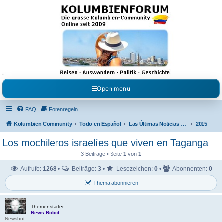
Kolumbienforum - Das
grosse Forum der
Freunde Kolumbiens
Reisen, Auswandern, Kultur, Politik, Geschichte und Visum in Kolumbien und Venezuela.
Austausch, Erfahrungen und Gemeinschaft im Kolumbienforum
Open menu
FAQ
Forenregeln
Kolumbien Community
Todo en Español
Las Últimas Noticias en Español
2015
Los mochileros israelíes que viven en Taganga
3 Beiträge • Seite
1
von
1
Aufrufe:
1268
•
Beiträge:
3
•
Lesezeichen:
0
•
Abonnenten:
0
Thema abonnieren
Themenstarter
News Robot
Newsbot