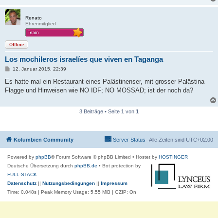
g
Renato
Ehrenmitglied
Offline
Los mochileros israelíes que viven en Taganga
B
12. Januar 2015, 22:39
e
i
Es hatte mal ein Restaurant eines Palästinenser, mit grosser Palästina
t
Flagge und Hinweisen wie NO IDF; NO MOSSAD; ist der noch da?
r
a
g
3 Beiträge • Seite
1
von
1
Kolumbien Community
Server Status
Alle Zeiten sind
UTC+02:00
Powered by
phpBB
® Forum Software © phpBB Limited
• Hostet by
HOSTINGER
Deutsche Übersetzung durch
phpBB.de
• Bot protection by
FULL-STACK
Datenschutz
||
Nutzungsbedingungen
||
Impressum
Time: 0.048s
| Peak Memory Usage: 5.55 MiB | GZIP: On