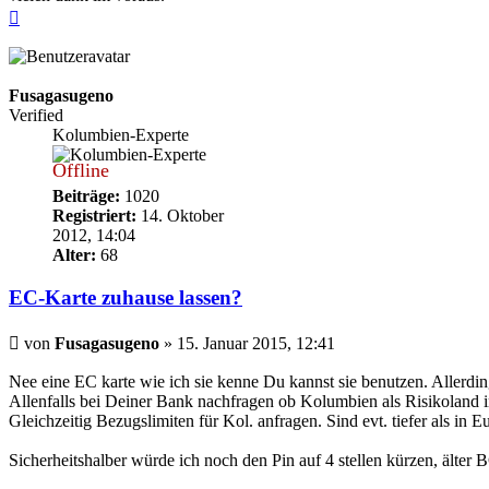
Nach
oben
Fusagasugeno
Verified
Kolumbien-Experte
Offline
Beiträge:
1020
Registriert:
14. Oktober
2012, 14:04
Alter:
68
EC-Karte zuhause lassen?
Beitrag
von
Fusagasugeno
»
15. Januar 2015, 12:41
Nee eine EC karte wie ich sie kenne Du kannst sie benutzen. Allerding
Allenfalls bei Deiner Bank nachfragen ob Kolumbien als Risikoland in 
Gleichzeitig Bezugslimiten für Kol. anfragen. Sind evt. tiefer als in E
Sicherheitshalber würde ich noch den Pin auf 4 stellen kürzen, älter B