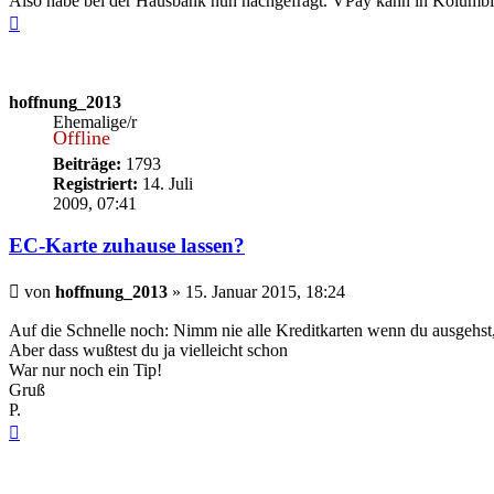
Also habe bei der Hausbank nun nachgefragt. VPay kann in Kolumbie
Nach
oben
hoffnung_2013
Ehemalige/r
Offline
Beiträge:
1793
Registriert:
14. Juli
2009, 07:41
EC-Karte zuhause lassen?
Beitrag
von
hoffnung_2013
»
15. Januar 2015, 18:24
Auf die Schnelle noch: Nimm nie alle Kreditkarten wenn du ausgehst,
Aber dass wußtest du ja vielleicht schon
War nur noch ein Tip!
Gruß
P.
Nach
oben