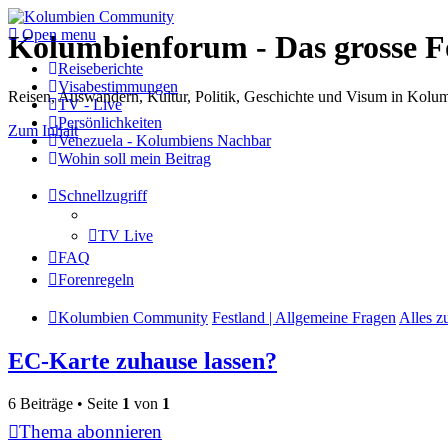
Open menu
Kolumbienforum - Das grosse 
Reiseberichte
Visabestimmungen
Reisen, Auswandern, Kultur, Politik, Geschichte und Visum in Kol
TV - Live
Persönlichkeiten
Zum Inhalt
Venezuela - Kolumbiens Nachbar
Wohin soll mein Beitrag
Schnellzugriff
TV Live
FAQ
Forenregeln
Kolumbien Community
Festland | Allgemeine Fragen
Alles 
EC-Karte zuhause lassen?
6 Beiträge • Seite
1
von
1
Thema abonnieren