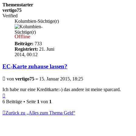
Themenstarter
vertigo75
Verified
Kolumbien-Süchtige(r)
Offline
Beiträge:
733
Registriert:
21. Juni
2014, 00:12
EC-Karte zuhause lassen?
Beitrag
von
vertigo75
»
15. Januar 2015, 18:25
Ich habe nur eine Kreditkarte:-) das andere ist meine sparcard.
Nach
oben
6 Beiträge • Seite
1
von
1
Zurück zu „Alles zum Thema Geld“