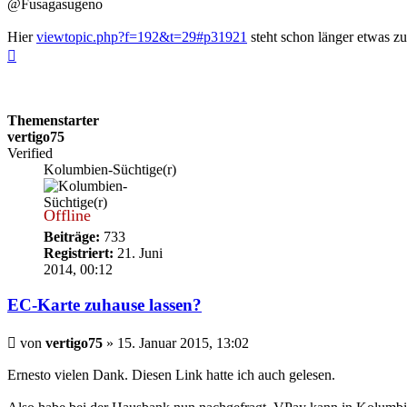
@Fusagasugeno
Hier
viewtopic.php?f=192&t=29#p31921
steht schon länger etwas z
Nach
oben
Themenstarter
vertigo75
Verified
Kolumbien-Süchtige(r)
Offline
Beiträge:
733
Registriert:
21. Juni
2014, 00:12
EC-Karte zuhause lassen?
Beitrag
von
vertigo75
»
15. Januar 2015, 13:02
Ernesto vielen Dank. Diesen Link hatte ich auch gelesen.