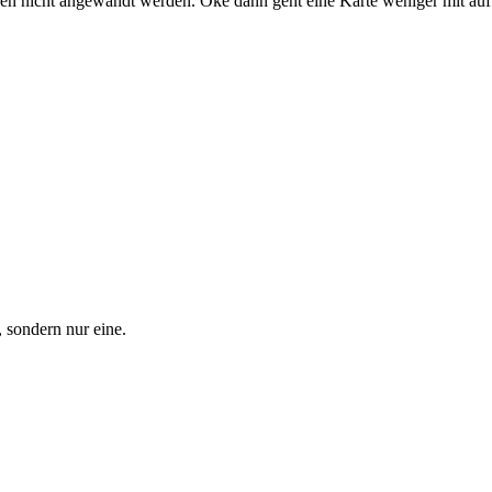
n nicht angewandt werden. Oke dann geht eine Karte weniger mit auf 
 sondern nur eine.