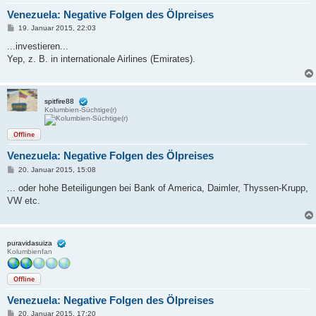
Venezuela: Negative Folgen des Ölpreises
B
19. Januar 2015, 22:03
e
i
...investieren...
t
Yep, z. B. in internationale Airlines (Emirates).
r
a
g
spitfire88
Kolumbien-Süchtige(r)
Offline
Venezuela: Negative Folgen des Ölpreises
B
20. Januar 2015, 15:08
e
i
... oder hohe Beteiligungen bei Bank of America, Daimler, Thyssen-Krupp,
t
VW etc.
r
a
g
puravidasuiza
Kolumbienfan
Offline
Venezuela: Negative Folgen des Ölpreises
B
20. Januar 2015, 17:20