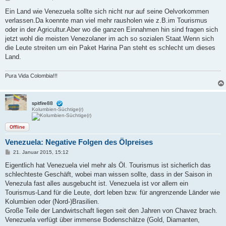
e
i
Ein Land wie Venezuela sollte sich nicht nur auf seine Oelvorkommen
t
verlassen.Da koennte man viel mehr rausholen wie z.B.im Tourismus
r
a
oder in der Agricultur.Aber wo die ganzen Einnahmen hin sind fragen sich
g
jetzt wohl die meisten Venezolaner im ach so sozialen Staat.Wenn sich
die Leute streiten um ein Paket Harina Pan steht es schlecht um dieses
Land.
Pura Vida Colombia!!!
spitfire88
Kolumbien-Süchtige(r)
Offline
Venezuela: Negative Folgen des Ölpreises
B
21. Januar 2015, 15:12
e
i
Eigentlich hat Venezuela viel mehr als Öl. Tourismus ist sicherlich das
t
schlechteste Geschäft, wobei man wissen sollte, dass in der Saison in
r
a
Venezula fast alles ausgebucht ist. Venezuela ist vor allem ein
g
Tourismus-Land für die Leute, dort leben bzw. für angrenzende Länder wie
Kolumbien oder (Nord-)Brasilien.
Große Teile der Landwirtschaft liegen seit den Jahren von Chavez brach.
Venezuela verfügt über immense Bodenschätze (Gold, Diamanten,