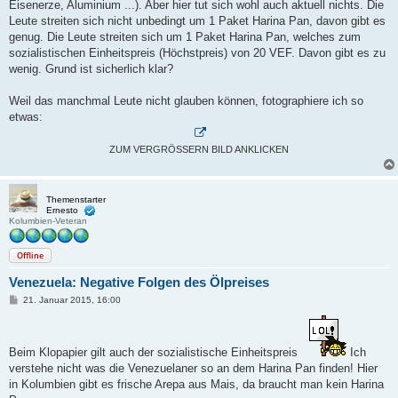
Eisenerze, Aluminium ...). Aber hier tut sich wohl auch aktuell nichts. Die
Leute streiten sich nicht unbedingt um 1 Paket Harina Pan, davon gibt es
genug. Die Leute streiten sich um 1 Paket Harina Pan, welches zum
sozialistischen Einheitspreis (Höchstpreis) von 20 VEF. Davon gibt es zu
wenig. Grund ist sicherlich klar?
Weil das manchmal Leute nicht glauben können, fotographiere ich so
etwas:
ZUM VERGRÖSSERN BILD ANKLICKEN
Themenstarter
Ernesto
Kolumbien-Veteran
Offline
Venezuela: Negative Folgen des Ölpreises
B
21. Januar 2015, 16:00
e
i
t
r
Beim Klopapier gilt auch der sozialistische Einheitspreis
Ich
a
g
verstehe nicht was die Venezuelaner so an dem Harina Pan finden! Hier
in Kolumbien gibt es frische Arepa aus Mais, da braucht man kein Harina