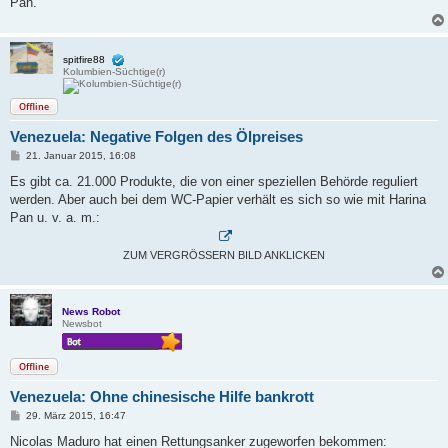
Pan.
spitfire88
Kolumbien-Süchtige(r)
Offline
Venezuela: Negative Folgen des Ölpreises
B
21. Januar 2015, 16:08
e
i
Es gibt ca. 21.000 Produkte, die von einer speziellen Behörde reguliert
t
werden. Aber auch bei dem WC-Papier verhält es sich so wie mit Harina
r
a
Pan u. v. a. m.:
g
ZUM VERGRÖSSERN BILD ANKLICKEN
News Robot
Newsbot
Offline
Venezuela: Ohne chinesische Hilfe bankrott
B
29. März 2015, 16:47
e
i
Nicolas Maduro hat einen Rettungsanker zugeworfen bekommen: