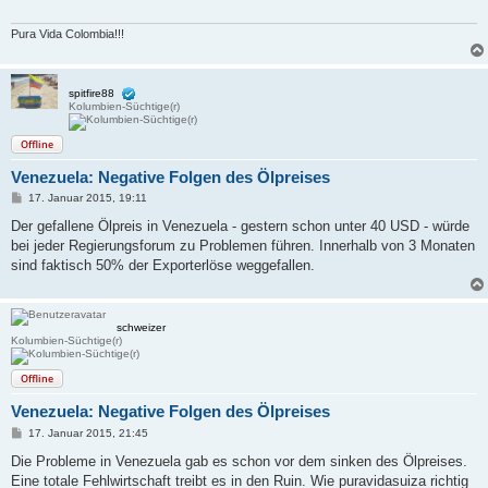
a
g
Pura Vida Colombia!!!
spitfire88
Kolumbien-Süchtige(r)
Offline
Venezuela: Negative Folgen des Ölpreises
B
17. Januar 2015, 19:11
e
i
Der gefallene Ölpreis in Venezuela - gestern schon unter 40 USD - würde
t
bei jeder Regierungsforum zu Problemen führen. Innerhalb von 3 Monaten
r
a
sind faktisch 50% der Exporterlöse weggefallen.
g
schweizer
Kolumbien-Süchtige(r)
Offline
Venezuela: Negative Folgen des Ölpreises
B
17. Januar 2015, 21:45
e
i
Die Probleme in Venezuela gab es schon vor dem sinken des Ölpreises.
t
Eine totale Fehlwirtschaft treibt es in den Ruin. Wie puravidasuiza richtig
r