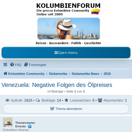
Kolumbienforum - Das
grosse Forum der
Freunde Kolumbiens
Reisen, Auswandern, Kultur, Politik, Geschichte und Visum in Kolumbien und Venezuela.
Austausch, Erfahrungen und Gemeinschaft im Kolumbienforum
Open menu
FAQ
Forenregeln
Kolumbien Community
Südamerika
Südamerika News
2015
Venezuela: Negative Folgen des Ölpreises
14 Beiträge • Seite
1
von
1
Aufrufe:
1625
•
Beiträge:
14
•
Lesezeichen:
0
•
Abonnenten:
1
Thema abonnieren
Themenstarter
Ernesto
Kolumbien-Veteran