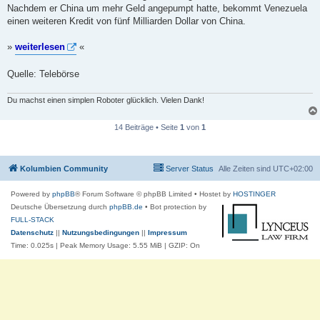
t
Nachdem er China um mehr Geld angepumpt hatte, bekommt Venezuela
r
a
einen weiteren Kredit von fünf Milliarden Dollar von China.
g
»
weiterlesen
«
Quelle: Telebörse
Du machst einen simplen Roboter glücklich. Vielen Dank!
14 Beiträge • Seite
1
von
1
Kolumbien Community
Server Status
Alle Zeiten sind
UTC+02:00
Powered by
phpBB
® Forum Software © phpBB Limited
• Hostet by
HOSTINGER
Deutsche Übersetzung durch
phpBB.de
• Bot protection by
FULL-STACK
Datenschutz
||
Nutzungsbedingungen
||
Impressum
Time: 0.025s
| Peak Memory Usage: 5.55 MiB | GZIP: On