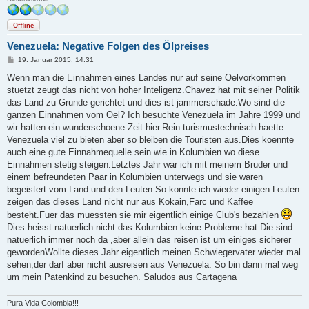
Offline
Venezuela: Negative Folgen des Ölpreises
B
19. Januar 2015, 14:31
e
i
Wenn man die Einnahmen eines Landes nur auf seine Oelvorkommen
t
stuetzt zeugt das nicht von hoher Inteligenz.Chavez hat mit seiner Politik
r
a
das Land zu Grunde gerichtet und dies ist jammerschade.Wo sind die
g
ganzen Einnahmen vom Oel? Ich besuchte Venezuela im Jahre 1999 und
wir hatten ein wunderschoene Zeit hier.Rein turismustechnisch haette
Venezuela viel zu bieten aber so bleiben die Touristen aus.Dies koennte
auch eine gute Einnahmequelle sein wie in Kolumbien wo diese
Einnahmen stetig steigen.Letztes Jahr war ich mit meinem Bruder und
einem befreundeten Paar in Kolumbien unterwegs und sie waren
begeistert vom Land und den Leuten.So konnte ich wieder einigen Leuten
zeigen das dieses Land nicht nur aus Kokain,Farc und Kaffee
besteht.Fuer das muessten sie mir eigentlich einige Club's bezahlen
Dies heisst natuerlich nicht das Kolumbien keine Probleme hat.Die sind
natuerlich immer noch da ,aber allein das reisen ist um einiges sicherer
gewordenWollte dieses Jahr eigentlich meinen Schwiegervater wieder mal
sehen,der darf aber nicht ausreisen aus Venezuela. So bin dann mal weg
um mein Patenkind zu besuchen. Saludos aus Cartagena
Pura Vida Colombia!!!