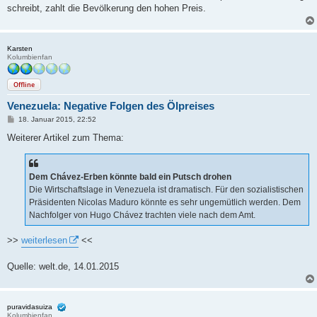
a
schreibt, zahlt die Bevölkerung den hohen Preis.
g
Karsten
Kolumbienfan
Offline
Venezuela: Negative Folgen des Ölpreises
B
18. Januar 2015, 22:52
e
i
Weiterer Artikel zum Thema:
t
r
a
g
Dem Chávez-Erben könnte bald ein Putsch drohen
Die Wirtschaftslage in Venezuela ist dramatisch. Für den sozialistischen
Präsidenten Nicolas Maduro könnte es sehr ungemütlich werden. Dem
Nachfolger von Hugo Chávez trachten viele nach dem Amt.
>>
weiterlesen
<<
Quelle: welt.de, 14.01.2015
puravidasuiza
Kolumbienfan