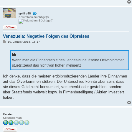
spitfire88
Kolumbien-Süchtige(r)
Offline
Venezuela: Negative Folgen des Ölpreises
B
19. Januar 2015, 15:17
e
i
t
r
a
Wenn man die Einnahmen eines Landes nur auf seine Oelvorkommen
g
stuetzt zeugt das nicht von hoher Inteligenz
Ich denke, dass die meisten erdölproduzierenden Länder ihre Einnahmen
auf das Ölverkommen stützen. Der Unterschied könnte aber sein, dass
sie dieses Geld nicht konsumiert, verschenkt oder gestohlen, sondern
über Staatsfonds weltweit bspw. in Firmenbeteiligung / Aktien investiert
haben.
Karsten
Kolumbienfan
Offline