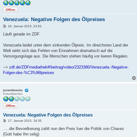
Offline
Venezuela: Negative Folgen des Ölpreises
B
16. Januar 2015, 23:52
e
i
Läuft gerade im ZDF.
t
r
a
Venezuela leidet unter dem sinkenden Ölpreis. Im ölreichsten Land der
g
Welt wirkt sich das Fehlen von Einnahmen dramatisch auf die
Versorgungslage aus. Die Menschen stehen häufig vor leeren Regalen.
-->
zdf.de/ZDFmediathek#/beitrag/video/2323380/Venezuela:-Negative-
Folgen-des-%C3%96lpreises
puravidasuiza
Kolumbienfan
Offline
Venezuela: Negative Folgen des Ölpreises
B
17. Januar 2015, 18:35
e
i
.....die Bevoelkerung zahlt nun den Preis fuer die Politik von Chavez
t
(Gott habe Ihn selig)
r