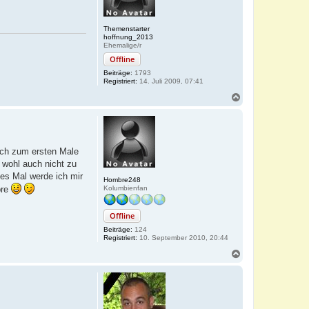
e
n
Themenstarter
hoffnung_2013
Ehemalige/r
Offline
Beiträge:
1793
Registriert:
14. Juli 2009, 07:41
N
a
c
h
o
b
lich zum ersten Male
e
h wohl auch nicht zu
n
ses Mal werde ich mir
Hombre248
pre
Kolumbienfan
Offline
Beiträge:
124
Registriert:
10. September 2010, 20:44
N
a
c
h
o
b