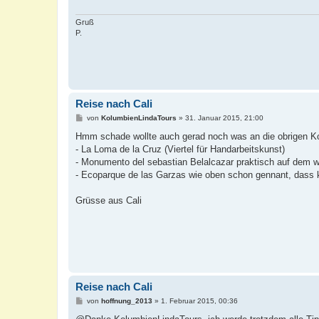
a
g
Gruß
P.
Reise nach Cali
B
von
KolumbienLindaTours
»
31. Januar 2015, 21:00
e
i
Hmm schade wollte auch gerad noch was an die obrigen 
t
- La Loma de la Cruz (Viertel für Handarbeitskunst)
r
a
- Monumento del sebastian Belalcazar praktisch auf dem w
g
- Ecoparque de las Garzas wie oben schon gennant, dass 
Grüsse aus Cali
Reise nach Cali
B
von
hoffnung_2013
»
1. Februar 2015, 00:36
e
i