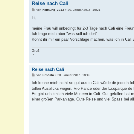
Reise nach Cali
B
von
hoffnung_2013
»
20. Januar 2015, 16:21
e
i
Hi,
t
r
a
meine Frau will unbedingt für 2-3 Tage nach Cali eine Fre
g
Ich frage mich aber "was soll ich dort".
Könnt ihr mir ein paar Vorschläge machen, was ich in Cal
Gruß
P.
Reise nach Cali
B
von
Ernesto
»
20. Januar 2015, 18:40
e
i
Ich kenne mich nicht so gut aus in Cali würde dir jedoch f
t
tollen Ausblicks wegen, Río Pance oder der Ecoparque de 
r
a
Es gibt unheimlich viele Museen in Cali. Gut gefallen hat
g
einer großen Parkanlage. Gute Reise und viel Spass bei al