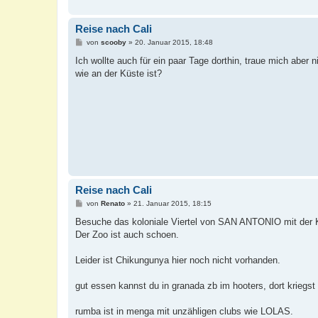
Reise nach Cali
B
von
scooby
»
20. Januar 2015, 18:48
e
i
Ich wollte auch für ein paar Tage dorthin, traue mich aber
t
wie an der Küste ist?
r
a
g
Reise nach Cali
B
von
Renato
»
21. Januar 2015, 18:15
e
i
Besuche das koloniale Viertel von SAN ANTONIO mit der 
t
Der Zoo ist auch schoen.
r
a
g
Leider ist Chikungunya hier noch nicht vorhanden.
gut essen kannst du in granada zb im hooters, dort kriegs
rumba ist in menga mit unzähligen clubs wie LOLAS.