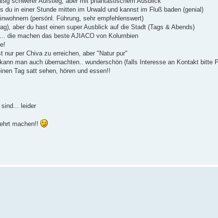
äßig schwerer Aufstieg, aber mit phantastischem Ausblick
is du in einer Stunde mitten im Urwald und kannst im Fluß baden (genial)
nwohnern (persönl. Führung, sehr empfehlenswert)
hlag), aber du hast einen super Ausblick auf die Stadt (Tags & Abends)
a"... die machen das beste AJIACO von Kolumbien
e!
t nur per Chiva zu erreichen, aber "Natur pur"
t kann man auch übernachten.. wunderschön (falls Interesse an Kontakt bitte 
inen Tag satt sehen, hören und essen!!
ind... leider
kehrt machen!!