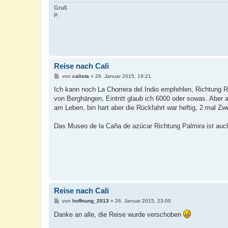
g
Gruß
P.
Reise nach Cali
B
von
calista
»
26. Januar 2015, 19:21
e
i
Ich kann noch La Chorrera del Indio empfehlen, Richtung R
t
von Berghängen, Eintritt glaub ich 6000 oder sowas. Aber
r
a
am Leben, bin hart aber die Rückfahrt war heftig, 2 mal Z
g
Das Museo de la Caña de azúcar Richtung Palmira ist auch
Reise nach Cali
B
von
hoffnung_2013
»
26. Januar 2015, 23:00
e
i
Danke an alle, die Reise wurde verschoben
t
r