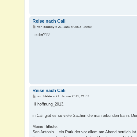
Reise nach Cali
B
von
scooby
»
21. Januar 2015, 20:59
e
i
Leider???
t
r
a
g
Reise nach Cali
B
von
Hekto
»
21. Januar 2015, 21:07
e
i
Hi hoffnung_2013,
t
r
a
in Cali gibt es so viele Sachen die man erkunden kann. Die
g
Meine Hitliste:
San Antonio... ein Park der vor allem am Abend herrlich ist