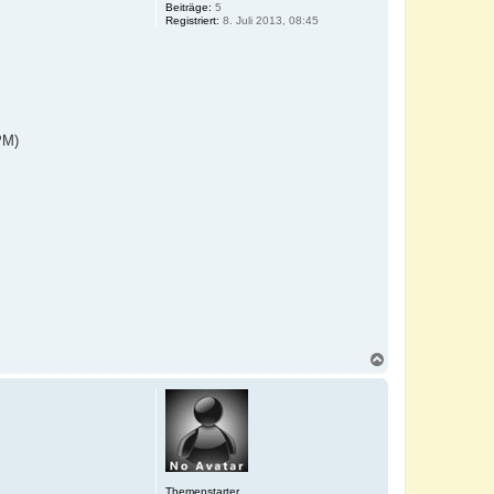
Beiträge:
5
Registriert:
8. Juli 2013, 08:45
PM)
N
a
c
h
o
b
e
n
Themenstarter