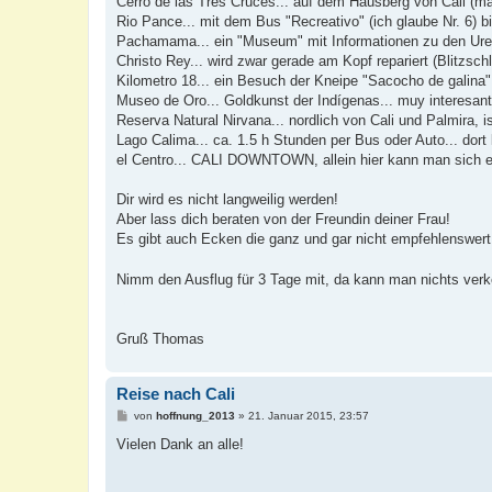
Cerro de las Tres Cruces... auf dem Hausberg von Cali (m
Rio Pance... mit dem Bus "Recreativo" (ich glaube Nr. 6) b
Pachamama... ein "Museum" mit Informationen zu den Urei
Christo Rey... wird zwar gerade am Kopf repariert (Blitzsc
Kilometro 18... ein Besuch der Kneipe "Sacocho de galin
Museo de Oro... Goldkunst der Indígenas... muy interesant
Reserva Natural Nirvana... nordlich von Cali und Palmira, is
Lago Calima... ca. 1.5 h Stunden per Bus oder Auto... dor
el Centro... CALI DOWNTOWN, allein hier kann man sich e
Dir wird es nicht langweilig werden!
Aber lass dich beraten von der Freundin deiner Frau!
Es gibt auch Ecken die ganz und gar nicht empfehlenswert s
Nimm den Ausflug für 3 Tage mit, da kann man nichts ver
Gruß Thomas
Reise nach Cali
B
von
hoffnung_2013
»
21. Januar 2015, 23:57
e
i
Vielen Dank an alle!
t
r
a