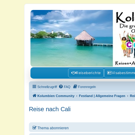
Kolumbienforum - Das grosse Foru
Reisen, Auswandern, Kultur, Politik, Geschichte und Visum in Kolumb
Reiseberichte
Visabestim
Schnellzugriff
FAQ
Forenregeln
Kolumbien Community
Festland | Allgemeine Fragen
Re
Reise nach Cali
Thema abonnieren