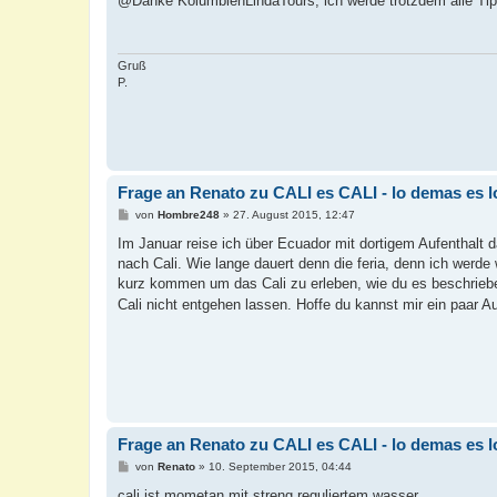
@Danke KolumbienLindaTours, ich werde trotzdem alle Tip
t
r
a
g
Gruß
P.
Frage an Renato zu CALI es CALI - lo demas es 
B
von
Hombre248
»
27. August 2015, 12:47
e
i
Im Januar reise ich über Ecuador mit dortigem Aufenthalt 
t
nach Cali. Wie lange dauert denn die feria, denn ich werde 
r
a
kurz kommen um das Cali zu erleben, wie du es beschrieben
g
Cali nicht entgehen lassen. Hoffe du kannst mir ein paar Au
Frage an Renato zu CALI es CALI - lo demas es 
B
von
Renato
»
10. September 2015, 04:44
e
i
cali ist mometan mit streng reguliertem wasser