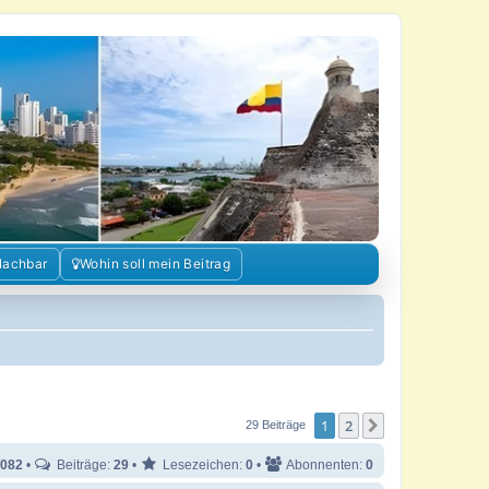
Nachbar
Wohin soll mein Beitrag
1
2
Nächste
29 Beiträge
082
•
Beiträge:
29
•
Lesezeichen:
0
•
Abonnenten:
0