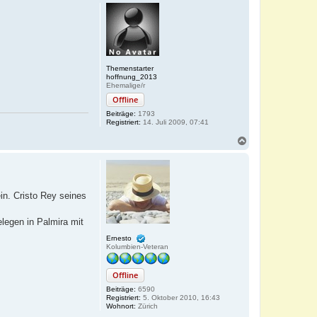
Themenstarter
hoffnung_2013
Ehemalige/r
Offline
Beiträge:
1793
Registriert:
14. Juli 2009, 07:41
N
a
c
h
o
b
in. Cristo Rey seines
e
n
legen in Palmira mit
Ernesto
Kolumbien-Veteran
Offline
Beiträge:
6590
Registriert:
5. Oktober 2010, 16:43
Wohnort:
Zürich