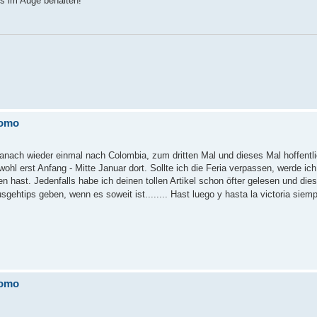
s im Auge behalten!
lomo
danach wieder einmal nach Colombia, zum dritten Mal und dieses Mal hoffent
wohl erst Anfang - Mitte Januar dort. Sollte ich die Feria verpassen, werde ic
 hast. Jedenfalls habe ich deinen tollen Artikel schon öfter gelesen und die
sgehtips geben, wenn es soweit ist........ Hast luego y hasta la victoria siem
lomo