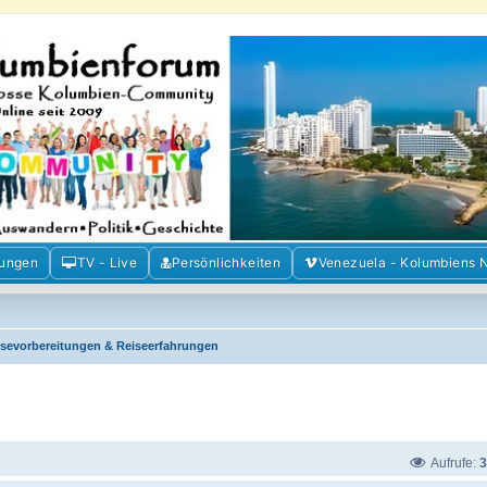
m der Freunde Kolumbiens
ien und Venezuela. Austausch, Erfahrungen und Gemeinschaft im Kolumbienforum
mungen
TV - Live
Persönlichkeiten
Venezuela - Kolumbiens 
isevorbereitungen & Reiseerfahrungen
Aufrufe:
3