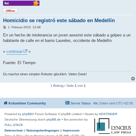
Offline
Homicidio se registró este sábado en Medellín
B
1. Februar 2015, 13:48
e
i
En un hecho de intolerancia un joven asesinó este sábado a golpes a un
t
habitante de calle en el barrio Laureles, occidente de Medellín.
r
a
g
»
continuar
«
Fuente: El Tiempo
Du machst einen simplen Roboter glücklich. Vielen Dank!
1 Beitrag • Seite
1
von
1
Kolumbien Community
Server Status
Alle Zeiten sind
UTC+02:00
Powered by
phpBB
® Forum Software © phpBB Limited
• Hostet by
HOSTINGER
Deutsche Übersetzung durch
phpBB.de
• Bot protection by
FULL-STACK
Datenschutz
||
Nutzungsbedingungen
||
Impressum
Time: 0.051s
| Peak Memory Usage: 5.55 MiB | GZIP: On