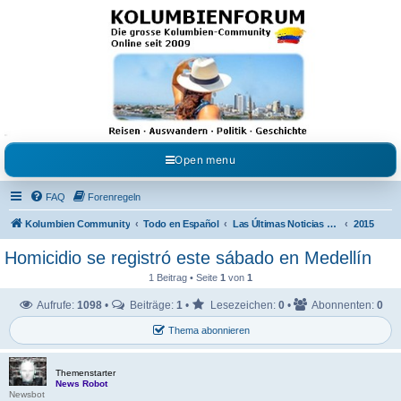
Kolumbienforum - Das
grosse Forum der
Freunde Kolumbiens
Reisen, Auswandern, Kultur, Politik, Geschichte und Visum in Kolumbien und Venezuela.
Austausch, Erfahrungen und Gemeinschaft im Kolumbienforum
Open menu
FAQ
Forenregeln
Kolumbien Community
Todo en Español
Las Últimas Noticias en Español
2015
Homicidio se registró este sábado en Medellín
1 Beitrag • Seite
1
von
1
Aufrufe:
1098
•
Beiträge:
1
•
Lesezeichen:
0
•
Abonnenten:
0
Thema abonnieren
Themenstarter
News Robot
Newsbot