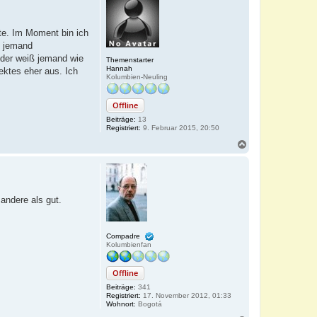
hte. Im Moment bin ich
t jemand
Oder weiß jemand wie
Themenstarter
Hannah
ektes eher aus. Ich
Kolumbien-Neuling
Offline
Beiträge:
13
Registriert:
9. Februar 2015, 20:50
N
a
c
h
o
b
 andere als gut.
e
n
Compadre
Kolumbienfan
Offline
Beiträge:
341
Registriert:
17. November 2012, 01:33
Wohnort:
Bogotá