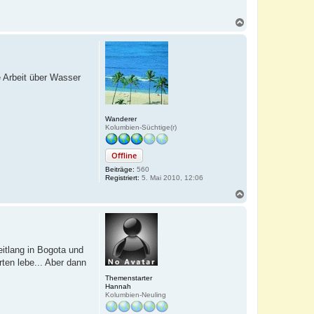
N
a
c
h
o
b
e Arbeit über Wasser
e
n
Wanderer
Kolumbien-Süchtige(r)
Offline
Beiträge:
560
Registriert:
5. Mai 2010, 12:06
N
a
c
h
o
b
eitlang in Bogota und
e
ten lebe... Aber dann
n
Themenstarter
Hannah
Kolumbien-Neuling