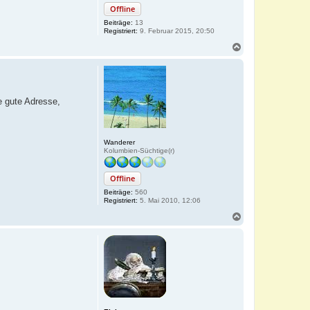
Offline
Beiträge:
13
Registriert:
9. Februar 2015, 20:50
N
a
c
h
o
b
ne gute Adresse,
e
n
Wanderer
Kolumbien-Süchtige(r)
Offline
Beiträge:
560
Registriert:
5. Mai 2010, 12:06
N
a
c
h
o
b
e
n