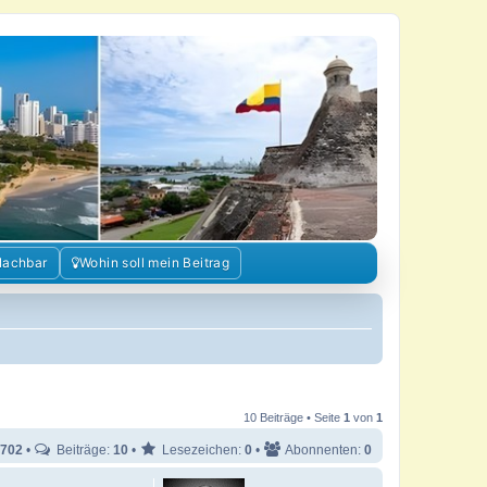
Nachbar
Wohin soll mein Beitrag
10 Beiträge • Seite
1
von
1
702
•
Beiträge:
10
•
Lesezeichen:
0
•
Abonnenten:
0