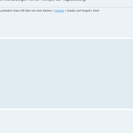
 zufrieden! Dann hilf bitte mit einer kleinen »
Spende
« Danke und Vergelt's Gott!