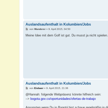
Auslandsaufenthalt in Kolumbien/Jobs
B
von
Wanderer
»
9. April 2015, 04:50
e
i
Meine Idee mit dem Golf ist gut. Du musst ja nicht spielen.
t
r
a
g
Auslandsaufenthalt in Kolumbien/Jobs
B
von
Eisbaer
»
9. April 2015, 21:36
e
i
@Hannah: folgende Webpräsenz könnte hilfreich sein:
t
-->
bogota.gov.co/oportunidades/ofertas-de-trabajo
r
a
g
Ansonsten wenn Du in
Bogotá
bist schaue regelmäßig in d