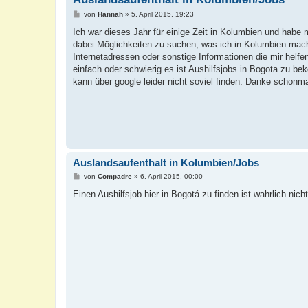
B
von
Hannah
»
5. April 2015, 19:23
e
i
Ich war dieses Jahr für einige Zeit in Kolumbien und habe
t
dabei Möglichkeiten zu suchen, was ich in Kolumbien mache
r
a
Internetadressen oder sonstige Informationen die mir helf
g
einfach oder schwierig es ist Aushilfsjobs in Bogota zu b
kann über google leider nicht soviel finden. Danke schonma
Auslandsaufenthalt in Kolumbien/Jobs
B
von
Compadre
»
6. April 2015, 00:00
e
i
Einen Aushilfsjob hier in Bogotá zu finden ist wahrlich nich
t
r
a
g