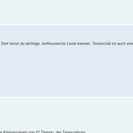
 Dort lernst du wichtige, einflussreiche Leute kennen. Tennisclub ist auch ei
ie Kleinanzeigen von
El Tiempo
, der Tageszeitung.