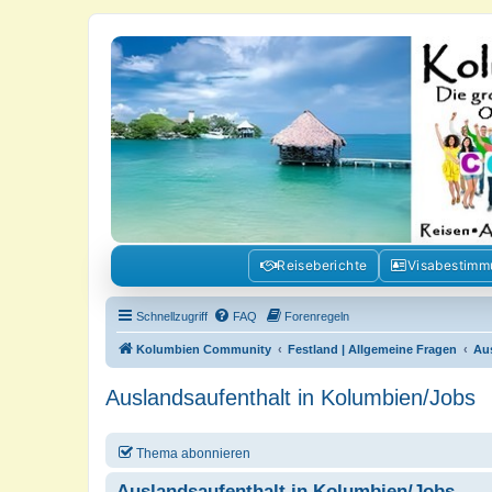
Kolumbienforum - Das grosse Foru
Reisen, Auswandern, Kultur, Politik, Geschichte und Visum in Kolumb
Reiseberichte
Visabestim
Schnellzugriff
FAQ
Forenregeln
Kolumbien Community
Festland | Allgemeine Fragen
Au
Auslandsaufenthalt in Kolumbien/Jobs
Thema abonnieren
Auslandsaufenthalt in Kolumbien/Jobs