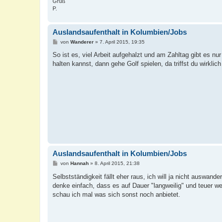
Gruß
P.
Auslandsaufenthalt in Kolumbien/Jobs
B
von
Wanderer
»
7. April 2015, 19:35
e
i
So ist es, viel Arbeit aufgehalzt und am Zahltag gibt es n
t
halten kannst, dann gehe Golf spielen, da triffst du wirklich
r
a
g
Auslandsaufenthalt in Kolumbien/Jobs
B
von
Hannah
»
8. April 2015, 21:38
e
i
Selbstständigkeit fällt eher raus, ich will ja nicht auswand
t
denke einfach, dass es auf Dauer "langweilig" und teuer 
r
a
schau ich mal was sich sonst noch anbietet.
g