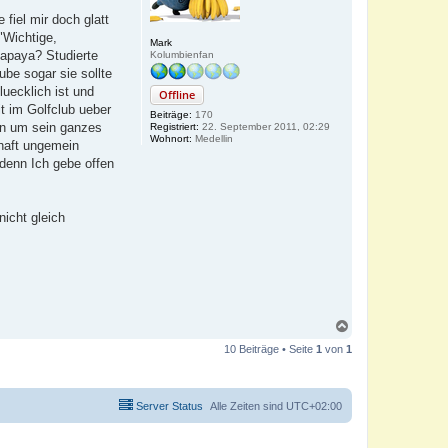
n
fiel mir doch glatt
"Wichtige,
Mark
apaya? Studierte
Kolumbienfan
ube sogar sie sollte
luecklich ist und
Offline
it im Golfclub ueber
Beiträge:
170
en um sein ganzes
Registriert:
22. September 2011, 02:29
Wohnort:
Medellin
chaft ungemein
denn Ich gebe offen
icht gleich
N
a
10 Beiträge • Seite
1
von
1
c
h
o
b
Server Status
Alle Zeiten sind
UTC+02:00
e
n