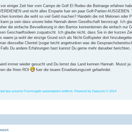
 vor einiger Zeit hier vom Campo de Golf El Rodeo die Beitraege erfahren habe 
eld VERDIENEN und nicht alles Ersparte fuer ein paar Golf-Partien AUSGEBEN. 
hen konnten die wohl so viel Geld machen? Handeln die mit Melonen oder P
s kann ja sein dass unsere liebe Hannah deren Gesellschaft bevorzugt. Ich gla
eher die einfache Bevoelkerung in den Barrios kennenlernen die einfach nur G
iosen Geschaeftsideen zuquatscht. Ich glaube nicht, dass Sie in der kurzen Ze
waere ja wohl der einzige Grund sich als Nicht-Golfspieler dort hinzubegeb
t man diesselbe Clientel (sogar leicht angetrunken was die Gespraechsbereits
 Falls Du andere Erfahrungen hast kannst Du gerne mehr darueber berichten, 
 wird immer wieder gesucht und Du lernst das Land kennen Hannah. Musst ja n
ehen die Ihren ROI
fuer die teuere Einarbeitungszeit gefaehrdet.
zitat laut unseren Forenregeln automatisiert entfernt. Powered by Datacom © 2014
INGER