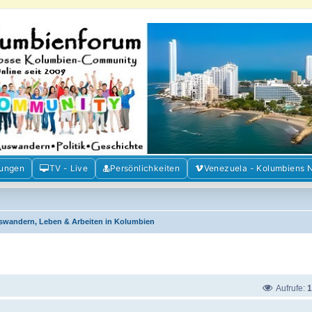
m der Freunde Kolumbiens
ien und Venezuela. Austausch, Erfahrungen und Gemeinschaft im Kolumbienforum
mungen
TV - Live
Persönlichkeiten
Venezuela - Kolumbiens 
swandern, Leben & Arbeiten in Kolumbien
Aufrufe:
1