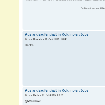
Du bist mit unserer Hilfe
Auslandsaufenthalt in Kolumbien/Jobs
B
von
Hannah
»
11. April 2015, 23:33
e
i
Danke!
t
r
a
g
Auslandsaufenthalt in Kolumbien/Jobs
B
von
Mark
»
17. Juli 2015, 09:01
e
i
@Wanderer
t