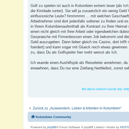
r
a
Golf zu spielen ist auch in Kolumbien extrem teuer (als Ich
g
die Kinnlade runter). Sie will ja zusaetzlich ein wenig G
einflussreiche Leute? hmmmmm ... mit welchen Geschaeftc
Arbeitnehmer sind dort jedenfalls seltener zu finden und e
in Ihrem Kolumbienaufenthalt als Kontrast zu Ihrer Heimat 
einen nicht gleich mit Ihrer Arbeit oder irgendwelchen dub
Gespraeche mit Firmenbossen einen Job bekommt und dies 
Geld auszugeben. Dann lieber gleich ins Casino, dort triff
foerdert) und kann sogar mit Glueck noch etwas gewinnen.
zu, dass Du als Golfspieler hier mehr weisst als Ich.
Ich wuerde einen Aushilfsjob als Reiseleiter annehmen, da
erwaehnen, dass Du nur eine Zeitlang hierbleibst, sonst s
Bei dieser Antwort wurde das Voll
Zurück zu „Auswandern, Leben & Arbeiten in Kolumbien“
Kolumbien Community
Powered by
phpBB
® Forum Software © phpBB Limited
• Hostet by
HOST