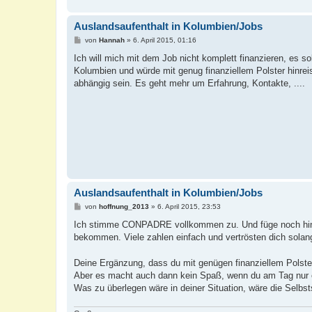
Auslandsaufenthalt in Kolumbien/Jobs
B
von
Hannah
»
6. April 2015, 01:16
e
i
Ich will mich mit dem Job nicht komplett finanzieren, es so
t
Kolumbien und würde mit genug finanziellem Polster hinr
r
a
abhängig sein. Es geht mehr um Erfahrung, Kontakte, ....
g
Auslandsaufenthalt in Kolumbien/Jobs
B
von
hoffnung_2013
»
6. April 2015, 23:53
e
i
Ich stimme CONPADRE vollkommen zu. Und füge noch hinzu,
t
bekommen. Viele zahlen einfach und vertrösten dich solang
r
a
g
Deine Ergänzung, dass du mit genügen finanziellem Polst
Aber es macht auch dann kein Spaß, wenn du am Tag nur e
Was zu überlegen wäre in deiner Situation, wäre die Selbst