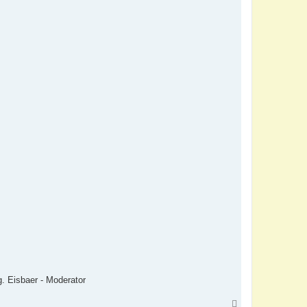
g. Eisbaer - Moderator
N