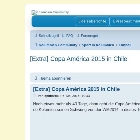
Kolumbienforum - Das grosse Foru
Reiseberichte
Visabestimm
Reisen, Auswandern, Kultur, Politik, Geschichte und Visum in Kolumb
Schnellzugriff
FAQ
Forenregeln
Kolumbien Community
Sport in Kolumbien
Fußball
[Extra] Copa América 2015 in Chile
Thema abonnieren
[Extra] Copa América 2015 in Chile
B
von
spitfire88
»
6. Mai 2015, 19:44
e
i
Noch etwas mehr als 40 Tage, dann geht die Copa América 2
t
ob Kolomien seinen Schwung von der WM2014 in dieses Tou
r
a
g