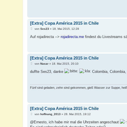
r
a
g
[Extra] Copa América 2015 in Chile
B
von
Ses23
»
18. Mai 2015, 12:28
e
i
Auf rojadirecta -->
rojadirecta.me
findest du Livestreams s
t
r
a
g
[Extra] Copa América 2015 in Chile
B
von
Nasar
»
18. Mai 2015, 20:10
e
i
duffte Ses23, danke
Colombia, Colombia,
t
r
a
g
Fünf sind geladen, zehn sind gekommen, gieß Wasser zur Suppe, heiß
[Extra] Copa América 2015 in Chile
B
von
hoffnung_2013
»
28. Mai 2015, 19:12
e
i
@Ernesto, ich habe mir mal die Uhrzeiten angeschaut
t