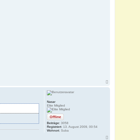
N
a
c
h
o
Nasar
b
Elite Mitglied
e
n
Offline
Beiträge:
3058
Registriert:
13. August 2009, 00:54
Wohnort:
Suba
N