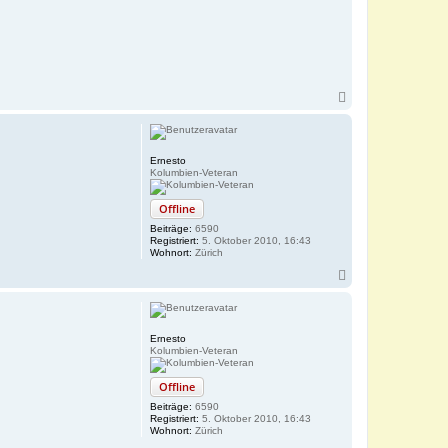
N
a
c
h
o
Ernesto
b
Kolumbien-Veteran
e
n
Offline
Beiträge:
6590
Registriert:
5. Oktober 2010, 16:43
Wohnort:
Zürich
N
a
c
h
o
Ernesto
b
Kolumbien-Veteran
e
n
Offline
Beiträge:
6590
Registriert:
5. Oktober 2010, 16:43
Wohnort:
Zürich