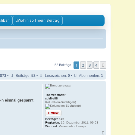
chbar
Wohin soll mein Beitrag
1
2
3
4
Nächste
52 Beiträge
873
•
Beiträge:
52
•
Lesezeichen:
0
•
Abonnenten:
1
Themenstarter
spitfire88
bin einmal gespannt,
Kolumbien-Süchtige(r)
Offline
Beiträge:
646
Registriert:
19. Dezember 2011, 09:53
Wohnort:
Venezuela - Europa
N