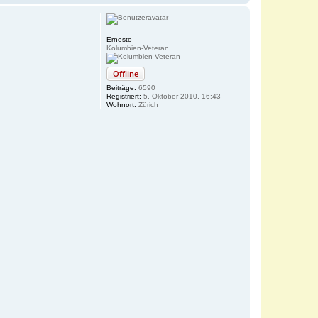
a
c
h
o
Ernesto
b
Kolumbien-Veteran
e
n
Offline
Beiträge:
6590
Registriert:
5. Oktober 2010, 16:43
Wohnort:
Zürich