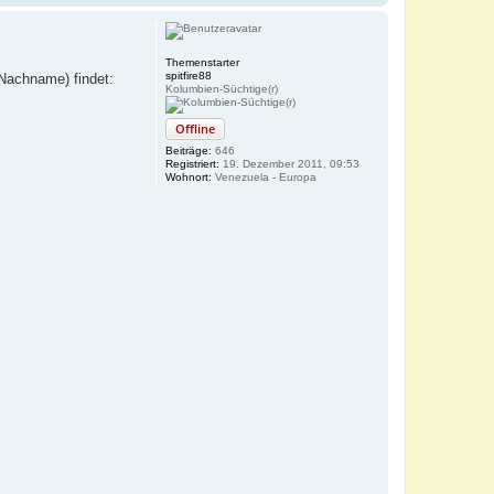
a
c
h
o
Themenstarter
b
spitfire88
 Nachname) findet:
e
Kolumbien-Süchtige(r)
n
Offline
Beiträge:
646
Registriert:
19. Dezember 2011, 09:53
Wohnort:
Venezuela - Europa