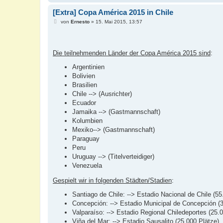
[Extra] Copa América 2015 in Chile
B
von
Ernesto
»
15. Mai 2015, 13:57
e
i
t
r
a
Die teilnehmenden Länder der Copa América 2015 sind
:
g
Argentinien
Bolivien
Brasilien
Chile --> (Ausrichter)
Ecuador
Jamaika --> (Gastmannschaft)
Kolumbien
Mexiko--> (Gastmannschaft)
Paraguay
Peru
Uruguay --> (Titelverteidiger)
Venezuela
Gespielt wir in folgenden Städten/Stadien
:
Santiago de Chile: --> Estadio Nacional de Chile (55
Concepción: --> Estadio Municipal de Concepción (3
Valparaíso: --> Estadio Regional Chiledeportes (25.
Viña del Mar: --> Estadio Sausalito (25.000 Plätze)