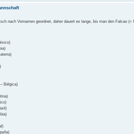
annschaft
etisch nach Vornamen geordnet, daher dauert es lange, bis man den Falcao (=
éxico)
bia)
aterra)
)
– Bélgica)
tina)
ico)
sil)
bia)
l)
paña)