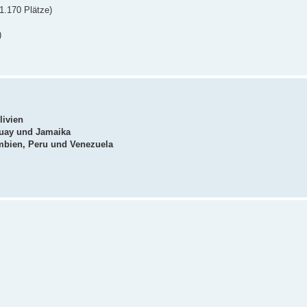
1.170 Plätze)
)
livien
guay und Jamaika
umbien, Peru und Venezuela