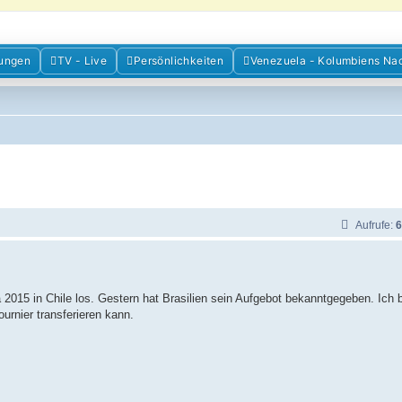
m der Freunde Kolumbiens
ungen
TV - Live
Persönlichkeiten
Venezuela - Kolumbiens Na
ien und Venezuela. Austausch, Erfahrungen und Gemeinschaft im Kolumbienforum
Aufrufe:
6
015 in Chile los. Gestern hat Brasilien sein Aufgebot bekanntgegeben. Ich 
rnier transferieren kann.