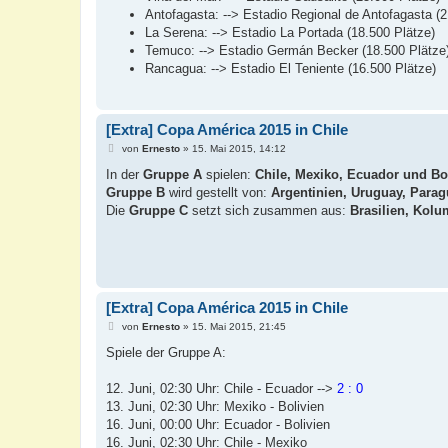
Antofagasta: --> Estadio Regional de Antofagasta (2
La Serena: --> Estadio La Portada (18.500 Plätze)
Temuco: --> Estadio Germán Becker (18.500 Plätze
Rancagua: --> Estadio El Teniente (16.500 Plätze)
[Extra] Copa América 2015 in Chile
B
von
Ernesto
»
15. Mai 2015, 14:12
e
i
In der
Gruppe A
spielen:
Chile, Mexiko, Ecuador und Bo
t
Gruppe B
wird gestellt von:
Argentinien, Uruguay, Para
r
a
Die
Gruppe C
setzt sich zusammen aus:
Brasilien, Kol
g
[Extra] Copa América 2015 in Chile
B
von
Ernesto
»
15. Mai 2015, 21:45
e
i
Spiele der Gruppe A:
t
r
a
12. Juni, 02:30 Uhr: Chile - Ecuador -->
2 : 0
g
13. Juni, 02:30 Uhr: Mexiko - Bolivien
16. Juni, 00:00 Uhr: Ecuador - Bolivien
16. Juni, 02:30 Uhr: Chile - Mexiko