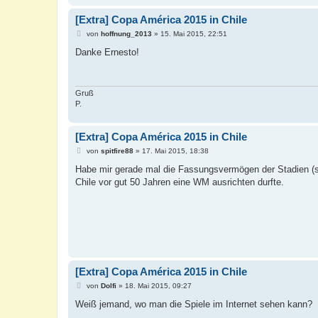
[Extra] Copa América 2015 in Chile
B
von
hoffnung_2013
»
15. Mai 2015, 22:51
e
i
Danke Ernesto!
t
r
a
g
Gruß
P.
[Extra] Copa América 2015 in Chile
B
von
spitfire88
»
17. Mai 2015, 18:38
e
i
Habe mir gerade mal die Fassungsvermögen der Stadien (s
t
Chile vor gut 50 Jahren eine WM ausrichten durfte.
r
a
g
[Extra] Copa América 2015 in Chile
B
von
Dolfi
»
18. Mai 2015, 09:27
e
i
Weiß jemand, wo man die Spiele im Internet sehen kann?
t