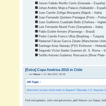
Jeison Fabián Murillo Cerón (Granada – España)
Johan Andrés Mojica Palacio (Valladolid – Españ
Juan Camilo Zúñiga Mosquera (Napoli – Italia)
Juan Fernando Quintero Paniagua (Porto – Portug
Juan Guillermo Cuadrado Bello (Chelsea – Inglate
Luis Fernando Muriel Fruto (Sampdoria – Italia)
Pablo Estifer Armero (Flamengo – Brasil)
Pedro Camilo Franco Ulloa (Beşiktaş – Turquia)
Radamel Falcao García Zárate (Manchester United
Santiago Arias Naranjo (PSV Einhoven – Holanda
Segundo Víctor Ibarbo Guerrero (A. S. Roma – Ita
Teófilo Antonio Gutiérrez Roncancio (River Plate 
[Extra] Copa América 2015 in Chile
B
von
Nasar
»
13. Mai 2015, 00:09
e
i
Off-Topic :
t
r
a
München ist das nicht mehr in Bayern? Benatia 1:0, Neymar 
g
Fünf sind geladen, zehn sind gekommen, gieß Wasser zur Suppe, heiß