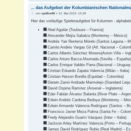
... das Aufgebot der Kolumbianischen Nationalm
B
von
spitfire88
»
12. Mai 2015, 14:28
e
i
Hier das vorläufige Spieleraufgebot für Kolumien - alphab
t
r
Abel Aguilar (Toulouse – Francia)
a
g
Alexander Mejía Sabalza (Monterrey – México)
Andrés Yair Rentería Mórelo (Santos Laguna – M
Camilo Andrés Vargas Gil (Atl. Nacional – Colom
Carlos Alberto Sánchez Moreno(Aston Villa – Ingl
Carlos Arturo Bacca Ahumada (Sevilla – España)
Carlos Enrique Valdés Parra (Nacional – Uruguay
Cristian Eduardo Zapata Valencia (Milán – Italia)
Cristian Harson Bonilla (Equidad – Colombia)
Darwin Zamir Andrade Marmolejo (Standard Lieja 
David Ospina Ramírez (Arsenal – Inglaterra)
Eder Fabián Álvarez Balanta (River Plate – Argen
Edwin Andrés Cardona Bedoya (Monterrey – Méx
Edwin Armando Valencia Rodríguez (Santos – Bra
Francisco Javier Meza Palma (Santa Fe – Colom
Fredy Alejandro Guarín Vásquez (Inter – Italia)
Jackson Arley Martínez Valencia (Porto – Portuga
James David Rodríguez Rubio (Real Madrid – Es