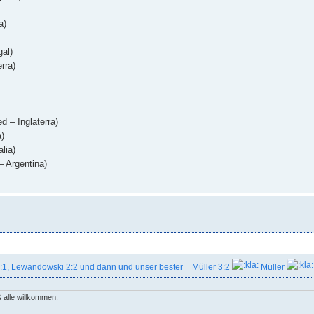
a)
al)
rra)
 – Inglaterra)
)
lia)
– Argentina)
2:1, Lewandowski 2:2 und dann und unser bester = Müller 3:2
Müller
 alle willkommen.