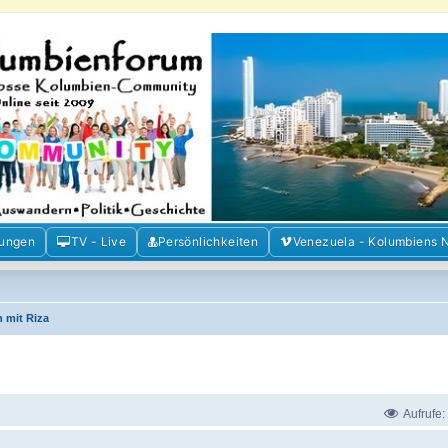
m der Freunde Kolumbiens
ien und Venezuela. Austausch, Erfahrungen und Gemeinschaft im Kolumbienforum
mungen
TV - Live
Persönlichkeiten
Venezuela - Kolumbiens 
 mit Riza
Aufrufe: