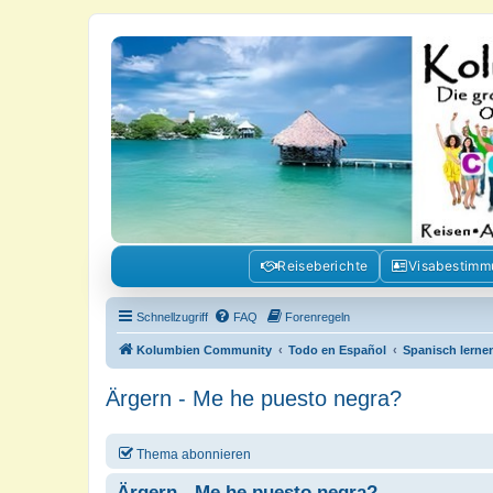
Kolumbienforum - Das grosse Foru
Reisen, Auswandern, Kultur, Politik, Geschichte und Visum in Kolumb
Reiseberichte
Visabestim
Schnellzugriff
FAQ
Forenregeln
Kolumbien Community
Todo en Español
Spanisch lernen
Ärgern - Me he puesto negra?
Thema abonnieren
Ärgern - Me he puesto negra?