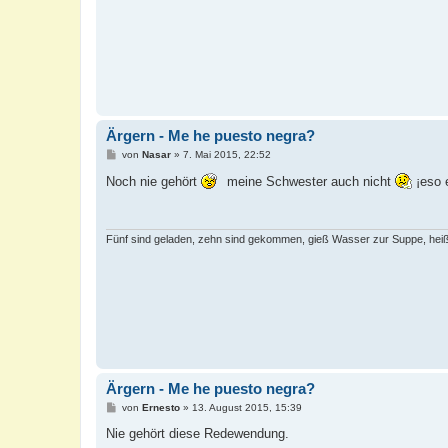
Ärgern - Me he puesto negra?
B
von
Nasar
»
7. Mai 2015, 22:52
e
i
Noch nie gehört
meine Schwester auch nicht
¡eso 
t
r
a
g
Fünf sind geladen, zehn sind gekommen, gieß Wasser zur Suppe, heiß
Ärgern - Me he puesto negra?
B
von
Ernesto
»
13. August 2015, 15:39
e
i
Nie gehört diese Redewendung.
t