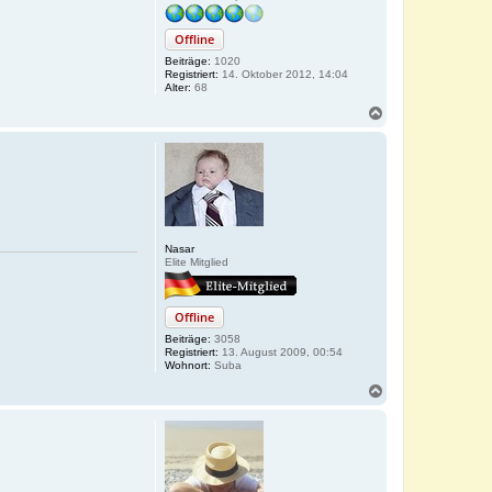
Offline
Beiträge:
1020
Registriert:
14. Oktober 2012, 14:04
Alter:
68
N
a
c
h
o
b
e
n
Nasar
Elite Mitglied
Offline
Beiträge:
3058
Registriert:
13. August 2009, 00:54
Wohnort:
Suba
N
a
c
h
o
b
e