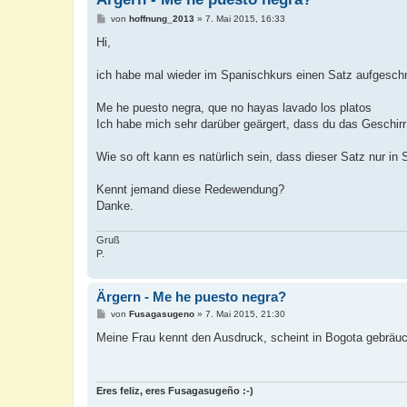
B
von
hoffnung_2013
»
7. Mai 2015, 16:33
e
i
Hi,
t
r
a
ich habe mal wieder im Spanischkurs einen Satz aufgeschn
g
Me he puesto negra, que no hayas lavado los platos
Ich habe mich sehr darüber geärgert, dass du das Geschir
Wie so oft kann es natürlich sein, dass dieser Satz nur in
Kennt jemand diese Redewendung?
Danke.
Gruß
P.
Ärgern - Me he puesto negra?
B
von
Fusagasugeno
»
7. Mai 2015, 21:30
e
i
Meine Frau kennt den Ausdruck, scheint in Bogota gebräuch
t
r
a
g
Eres feliz, eres Fusagasugeño :-)