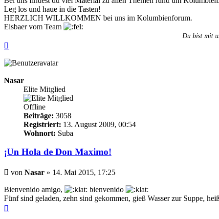
Bei uns findest du viel Material zu allen Themen rund um Kolumbien
Leg los und haue in die Tasten!
HERZLICH WILLKOMMEN bei uns im Kolumbienforum.
Eisbaer vom Team
Du bist mit u
Nach
oben
Nasar
Elite Mitglied
Offline
Beiträge:
3058
Registriert:
13. August 2009, 00:54
Wohnort:
Suba
¡Un Hola de Don Maximo!
Beitrag
von
Nasar
»
14. Mai 2015, 17:25
Bienvenido amigo,
bienvenido
Fünf sind geladen, zehn sind gekommen, gieß Wasser zur Suppe, hei
Nach
oben