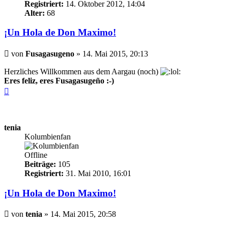
Registriert:
14. Oktober 2012, 14:04
Alter:
68
¡Un Hola de Don Maximo!
Beitrag
von
Fusagasugeno
»
14. Mai 2015, 20:13
Herzliches Willkommen aus dem Aargau (noch)
Eres feliz, eres Fusagasugeño :-)
Nach
oben
tenia
Kolumbienfan
Offline
Beiträge:
105
Registriert:
31. Mai 2010, 16:01
¡Un Hola de Don Maximo!
Beitrag
von
tenia
»
14. Mai 2015, 20:58