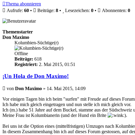
Thema abonnieren
Aufrufe:
60
•
Beiträge:
8
•
Lesezeichen:
0
•
Abonnenten:
0
Themenstarter
Don Maximo
Kolumbien-Süchtige(r)
Offline
Beiträge:
618
Registriert:
2. Mai 2015, 01:51
¡Un Hola de Don Maximo!
Beitrag
von
Don Maximo
»
14. Mai 2015, 14:09
Vor einigen Tagen bin ich beim "surfen" mit Freude auf dieses Forum
Ich habe mich gleich eingetragen und nun stelle ich mich gleich vor.
Ich (m.) habe 51 Jahre auf dem Buckel, stamme aus der Südschweiz
Meine Frau ist Kolumbianerin (und der Hund ein Brite
).
Bei uns ist die Option eines (mittelfristigen) Umzuges nach Kolumb
In diesem Zusammenhang bin ich auf dieses Forum gestossen, auf dem i