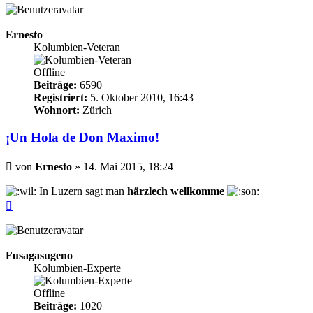
Ernesto
Kolumbien-Veteran
Offline
Beiträge:
6590
Registriert:
5. Oktober 2010, 16:43
Wohnort:
Zürich
¡Un Hola de Don Maximo!
Beitrag
von
Ernesto
»
14. Mai 2015, 18:24
In Luzern sagt man
härzlech wellkomme
Nach
oben
Fusagasugeno
Kolumbien-Experte
Offline
Beiträge:
1020