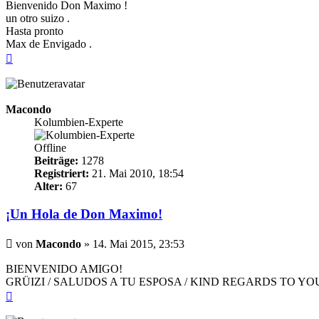
Bienvenido Don Maximo !
un otro suizo .
Hasta pronto
Max de Envigado .
Nach
oben
Macondo
Kolumbien-Experte
Offline
Beiträge:
1278
Registriert:
21. Mai 2010, 18:54
Alter:
67
¡Un Hola de Don Maximo!
Beitrag
von
Macondo
»
14. Mai 2015, 23:53
BIENVENIDO AMIGO!
GRÜIZI / SALUDOS A TU ESPOSA / KIND REGARDS TO YO
Nach
oben