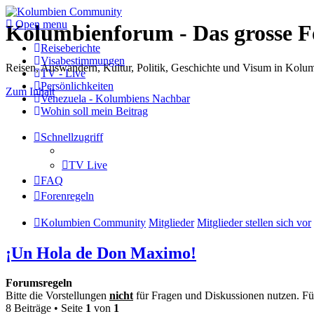
Open menu
Kolumbienforum - Das grosse 
Reiseberichte
Visabestimmungen
Reisen, Auswandern, Kultur, Politik, Geschichte und Visum in Kol
TV - Live
Persönlichkeiten
Zum Inhalt
Venezuela - Kolumbiens Nachbar
Wohin soll mein Beitrag
Schnellzugriff
TV Live
FAQ
Forenregeln
Kolumbien Community
Mitglieder
Mitglieder stellen sich vor
¡Un Hola de Don Maximo!
Forumsregeln
Bitte die Vorstellungen
nicht
für Fragen und Diskussionen nutzen. Für
8 Beiträge • Seite
1
von
1