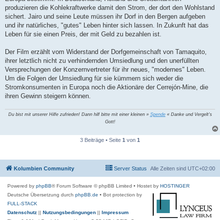
produzieren die Kohlekraftwerke damit den Strom, der dort den Wohlstand
sichert. Jairo und seine Leute müssen ihr Dorf in den Bergen aufgeben
und ihr natürliches, "gutes" Leben hinter sich lassen. In Zukunft hat das
Leben für sie einen Preis, der mit Geld zu bezahlen ist.
Der Film erzählt vom Widerstand der Dorfgemeinschaft von Tamaquito,
ihrer letztlich nicht zu verhindernden Umsiedlung und den unerfüllten
Versprechungen der Konzernvertreter für ihr neues, "modernes" Leben.
Um die Folgen der Umsiedlung für sie kümmern sich weder die
Stromkonsumenten in Europa noch die Aktionäre der Cerrejón-Mine, die
ihren Gewinn steigern können.
Du bist mit unserer Hilfe zufrieden! Dann hilf bitte mit einer kleinen »
Spende
« Danke und Vergelt's
Gott!
3 Beiträge • Seite
1
von
1
Kolumbien Community
Server Status
Alle Zeiten sind
UTC+02:00
Powered by
phpBB
® Forum Software © phpBB Limited
• Hostet by
HOSTINGER
Deutsche Übersetzung durch
phpBB.de
• Bot protection by
FULL-STACK
Datenschutz
||
Nutzungsbedingungen
||
Impressum