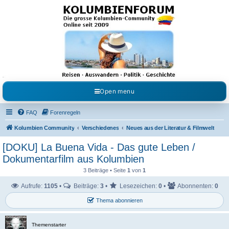
Kolumbienforum - Das
grosse Forum der
Freunde Kolumbiens
Reisen, Auswandern, Kultur, Politik, Geschichte und Visum in Kolumbien und Venezuela.
Austausch, Erfahrungen und Gemeinschaft im Kolumbienforum
Open menu
FAQ
Forenregeln
Kolumbien Community
Verschiedenes
Neues aus der Literatur & Filmwelt
[DOKU] La Buena Vida - Das gute Leben /
Dokumentarfilm aus Kolumbien
3 Beiträge • Seite
1
von
1
Aufrufe:
1105
•
Beiträge:
3
•
Lesezeichen:
0
•
Abonnenten:
0
Thema abonnieren
Themenstarter