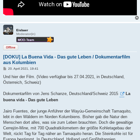
Eisbaer
Moderator(in)
Offline
[DOKU] La Buena Vida - Das gute Leben / Dokumentarfilm
aus Kolumbien
B
20. April 2021, 19:41
e
i
Und hier der Film. (Video verfügbar bis 27.04.2021, in Deutschland,
t
Österreich, Schweiz)
r
a
g
Dokumentarfilm von Jens Schanze, Deutschland/Schweiz 2015
La
buena vida - Das gute Leben
Jairo Fuentes, der junge Anführer der Wayúu-Gemeinschaft Tamaquito,
lebt in den Wäldern im Norden Kolumbiens. Bisher gab die Natur den
Menschen dort alles, was sie zum Leben brauchten. Doch die gewaltige
Cerrejón-Mine, mit 700 Quadratkilometern der größte Kohletagebau der
Welt, rückt Tag für Tag näher an Tamaquito heran. Die Steinkohle ist für
Europa bestimmt. In Deutschland, Holland und Großbritannien