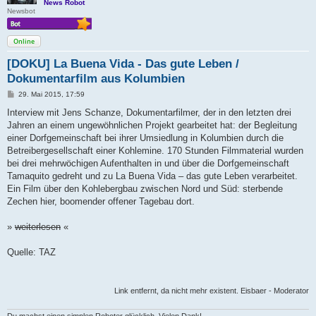
News Robot
Newsbot
Online
[DOKU] La Buena Vida - Das gute Leben /
Dokumentarfilm aus Kolumbien
B
29. Mai 2015, 17:59
e
i
Interview mit Jens Schanze, Dokumentarfilmer, der in den letzten drei
t
Jahren an einem ungewöhnlichen Projekt gearbeitet hat: der Begleitung
r
a
einer Dorfgemeinschaft bei ihrer Umsiedlung in Kolumbien durch die
g
Betreibergesellschaft einer Kohlemine. 170 Stunden Filmmaterial wurden
bei drei mehrwöchigen Aufenthalten in und über die Dorfgemeinschaft
Tamaquito gedreht und zu La Buena Vida – das gute Leben verarbeitet.
Ein Film über den Kohlebergbau zwischen Nord und Süd: sterbende
Zechen hier, boomender offener Tagebau dort.
»
weiterlesen
«
Quelle: TAZ
Link entfernt, da nicht mehr existent. Eisbaer - Moderator