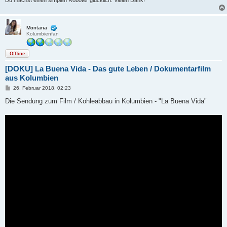
Du machst einen simplen Roboter glücklich. Vielen Dank!
Montana
Kolumbienfan
Offline
[DOKU] La Buena Vida - Das gute Leben / Dokumentarfilm
aus Kolumbien
B
26. Februar 2018, 02:23
e
i
Die Sendung zum Film / Kohleabbau in Kolumbien - "La Buena Vida"
t
r
a
g