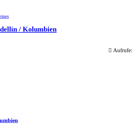
eines
dellín / Kolumbien
Aufrufe
olumbien