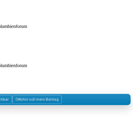
Kolumbienforum
Kolumbienforum
chbar
Wohin soll mein Beitrag