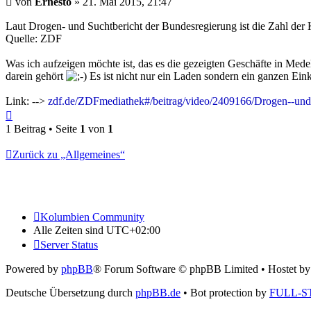
von
Ernesto
»
21. Mai 2015, 21:47
Laut Drogen- und Suchtbericht der Bundesregierung ist die Zahl der 
Quelle: ZDF
Was ich aufzeigen möchte ist, das es die gezeigten Geschäfte in Med
darein gehört
Es ist nicht nur ein Laden sondern ein ganzen Einka
Link: -->
zdf.de/ZDFmediathek#/beitrag/video/2409166/Drogen--und
Nach
oben
1 Beitrag • Seite
1
von
1
Zurück zu „Allgemeines“
Kolumbien Community
Alle Zeiten sind
UTC+02:00
Server Status
Powered by
phpBB
® Forum Software © phpBB Limited
• Hostet b
Deutsche Übersetzung durch
phpBB.de
• Bot protection by
FULL-S