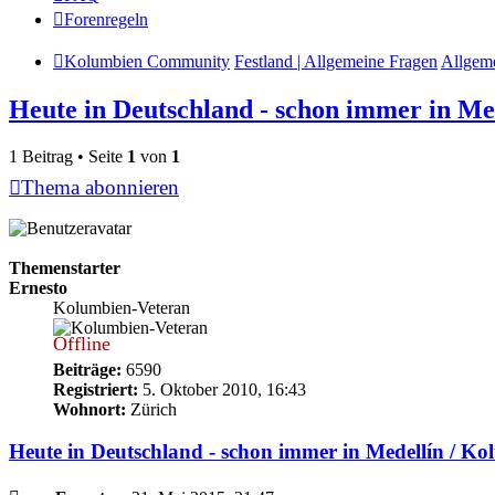
Forenregeln
Kolumbien Community
Festland | Allgemeine Fragen
Allgem
Heute in Deutschland - schon immer in Me
1 Beitrag • Seite
1
von
1
Thema abonnieren
Themenstarter
Ernesto
Kolumbien-Veteran
Offline
Beiträge:
6590
Registriert:
5. Oktober 2010, 16:43
Wohnort:
Zürich
Heute in Deutschland - schon immer in Medellín / K
Beitrag