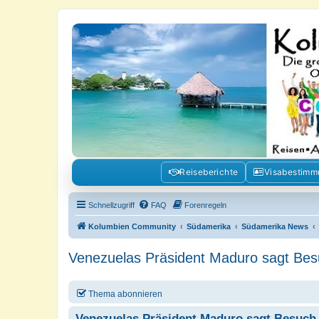
Kolumbienforum - Das grosse Foru
Reisen, Auswandern, Kultur, Politik, Geschichte und Visum in Kolumb
Reiseberichte
Visabestim
Schnellzugriff
FAQ
Forenregeln
Kolumbien Community
Südamerika
Südamerika News
Venezuelas Präsident Maduro sagt Bes
Thema abonnieren
Venezuelas Präsident Maduro sagt Besuch 