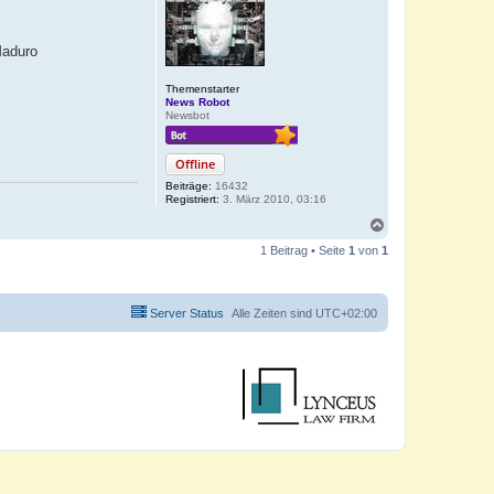
Maduro
Themenstarter
News Robot
Newsbot
Offline
Beiträge:
16432
Registriert:
3. März 2010, 03:16
N
a
1 Beitrag • Seite
1
von
1
c
h
o
b
Server Status
Alle Zeiten sind
UTC+02:00
e
n