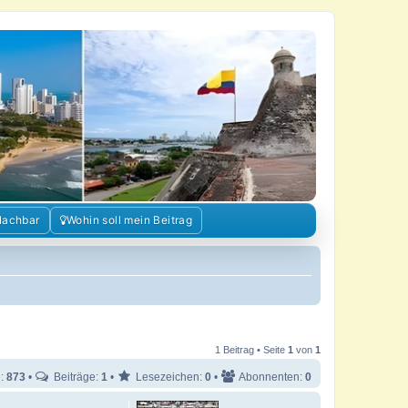
Nachbar
Wohin soll mein Beitrag
1 Beitrag • Seite
1
von
1
e:
873
•
Beiträge:
1
•
Lesezeichen:
0
•
Abonnenten:
0