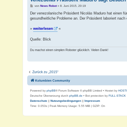
B
von
News Robot
»
8. Juni 2015, 20:19
e
i
Der venezolanische Präsident Nicolás Maduro hat einen f
t
gesundheitliche Probleme an. Der Präsident laboriert nach
r
a
g
»
weiterlesen
«
Quelle: Blick
Du machst einen simplen Roboter glücklich. Vielen Dank!
Zurück zu „2015“
Kolumbien Community
Powered by
phpBB
® Forum Software © phpBB Limited
• Hostet by
HOST
Deutsche Übersetzung durch
phpBB.de
• Bot protection by
FULL-STACK
Datenschutz
||
Nutzungsbedingungen
||
Impressum
Time: 0.053s
| Peak Memory Usage: 5.55 MiB | GZIP: On