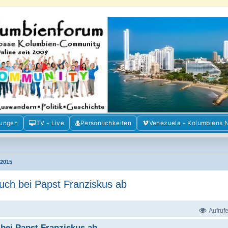
m der Freunde Kolumbiens
ien und Venezuela. Austausch, Erfahrungen und Gemeinschaft im Kolumbienforum
mungen
TV - Live
Persönlichkeiten
Venezuela - Kolumbiens 
2015
uch bei Papst Franziskus ab
Aufruf
bei Papst Franziskus ab